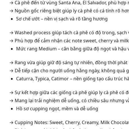
→ Cà phê đến từ vùng Santa Ana, El Salvador, phù hợp 
→ Nguồn gốc riêng biệt giúp ly cà phê có cá tính rõ hơn
Sơ chế ướt – nền vị sạch và rõ tầng hương
→ Washed process giúp tách cà phê có độ trong, sạch v
→ Phù hợp để cảm nhận các note sweet, cherry và milk
Mức rang Medium – cân bằng giữa độ ngọt và hậu v
→ Rang vừa giúp giữ độ sáng tự nhiên, đồng thời phát
→ Dễ tiếp cận cho người uống hằng ngày, không quá 
Caturra, Typica, Catimor – nền giống tạo cấu trúc h
→ Sự kết hợp giữa các giống cà phê giúp ly cà phê có đ
→ Mang lại trải nghiệm dễ uống, có chiều sâu nhưng vẫ
Hồ sơ cupping ngọt, mềm và dễ uống
→ Cupping Notes: Sweet, Cherry, Creamy, Milk Chocola