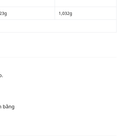
23g
1,032g
o.
ân bằng