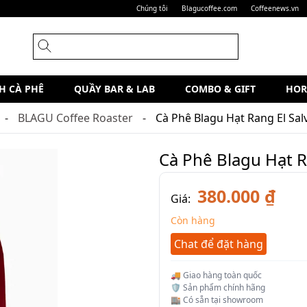
Chúng tôi
Blagucoffee.com
Coffeenews.vn
H CÀ PHÊ
QUẦY BAR & LAB
COMBO & GIFT
HOR
BLAGU Coffee Roaster
Cà Phê Blagu Hạt Rang El Sal
Cà Phê Blagu Hạt R
380.000 ₫
Giá:
Còn hàng
Chat để đặt hàng
🚚 Giao hàng toàn quốc
🛡️ Sản phẩm chính hãng
🏬 Có sẵn tại showroom