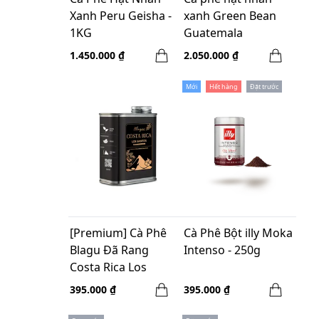
Xanh Peru Geisha -
xanh Green Bean
1KG
Guatemala
Huehuetenango
1.450.000 ₫
2.050.000 ₫
-5kg
Mới
Hết hàng
Đặt trước
[Premium] Cà Phê
Cà Phê Bột illy Moka
Blagu Đã Rang
Intenso - 250g
Costa Rica Los
Santos - Medium -
395.000 ₫
395.000 ₫
250g