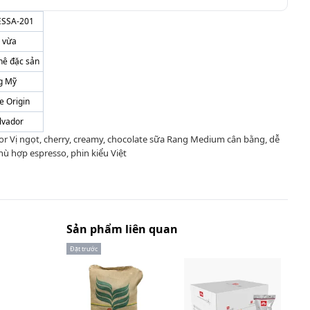
SSA-201
 vừa
hê đặc sản
g Mỹ
e Origin
alvador
ador Vị ngọt, cherry, creamy, chocolate sữa Rang Medium cân bằng, dễ
hù hợp espresso, phin kiểu Việt
Sản phẩm liên quan
Đặt trước