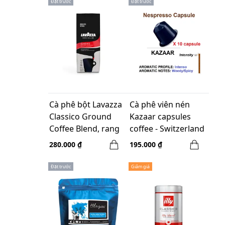
Đặt trước
Đặt trước
Cà phê bột Lavazza
Cà phê viên nén
Classico Ground
Kazaar capsules
Coffee Blend, rang
coffee - Switzerland
vừa - 340g
- Hộp 10 viên
280.000 ₫
195.000 ₫
Đặt trước
Giảm giá