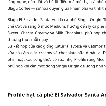
lắng nghe, dẫn dắt và hé lộ điều mà mỗi hạt cà phê 
Blagu Coffee — sự hòa quyện giữa khám phá và tinh th
Blagu El Salvador Santa Ana là cà phê Single Origin đ
chế ướt và rang ở mức Medium, hướng đến ly cà phê ng
Sweet, Cherry, Creamy và Milk Chocolate, phù hợp ch
thưởng thức mỗi ngày.
Sự kết hợp của các giống Caturra, Typica và Catimor tạ
vừa có cảm giác creamy và chocolate sữa ở hậu vị. 
phin hoặc các công thức có sữa nhẹ. Profile rang Med
phù hợp khi cần một dòng Single Origin dễ uống nhưng
Profile hạt cà phê El Salvador Santa A