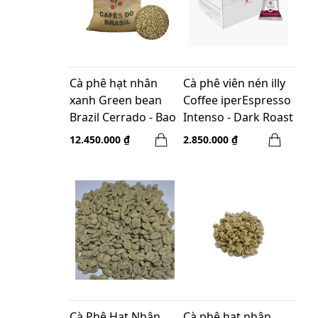
Cà phê hạt nhân
Cà phê viên nén illy
xanh Green bean
Coffee iperEspresso
Brazil Cerrado - Bao
Intenso - Dark Roast
30kg
- 100
12.450.000 ₫
2.850.000 ₫
capsules/thùng
Cà Phê Hạt Nhân
Cà phê hạt nhân