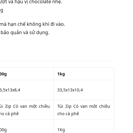
ượt và hậu vị chocolate nhẹ.
ng
 mà hạn chế không khí đi vào.
 bảo quản và sử dụng.
00g
1kg
6,5x13x8,4
33,5x13x10,4
úi Zip Có van một chiều
Túi Zip Có van một chiều
ho cà phê
cho cà phê
00g
1Kg