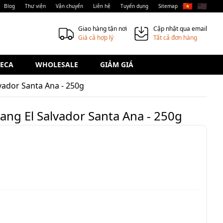
🇻🇳
🇺🇸
Blog
Thư viện
Vận chuyển
Liên hệ
Tuyển dụng
Sitemap
Giao hàng tận nơi
Cập nhật qua email
Giá cả hợp lý
Tất cả đơn hàng
ECA
WHOLESALE
GIẢM GIÁ
vador Santa Ana - 250g
ang El Salvador Santa Ana - 250g