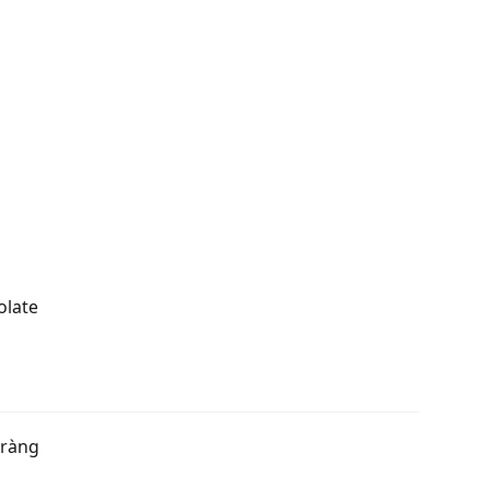
olate
 ràng