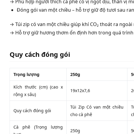
→ Phù hợp người thích cà phê có vị ngọt dịu, thân vị m
Đóng gói van một chiều – hỗ trợ giữ độ tươi sau ra
→ Túi zip có van một chiều giúp khí CO₂ thoát ra ngoài
→ Hỗ trợ giữ hương thơm ổn định hơn trong quá trình
Quy cách đóng gói
Trọng lượng
250g
5
Kích thước (cm) (cao x
19x12x7,6
2
rộng x sâu)
Túi Zip Có van một chiều
T
Quy cách đóng gói
cho cà phê
c
Cà phê (Trọng lượng
250g
5