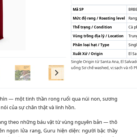
Mã SP
BRBE
Mức độ rang / Roasting level
Rang
Thể trạng / Condition
Cà p
Vùng trồng địa lý / Location
Trun
Phân loại hạt / Type
Singl
Xuất Xứ / Origin
El S
Single Origin từ Santa Ana, El Salv
uống Sơ chế washed, vị sạch và rõ P
nhìn — một tinh thần rong ruổi qua núi non, sương
nói của sự chân thật và linh hồn.
mang theo những báu vật từ vùng nguyên bản — thô
n ngọn lửa rang, Guru hiện diện: người bậc thầy