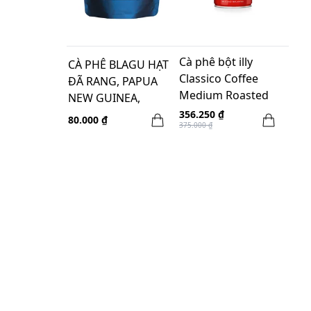
Cà phê bột illy
CÀ PHÊ BLAGU HẠT
Classico Coffee
ĐÃ RANG, PAPUA
Medium Roasted
NEW GUINEA,
Espresso - 250gr
LIGHT- MEDIUM,
356.250 ₫
80.000 ₫
375.000 ₫
Ground
100g