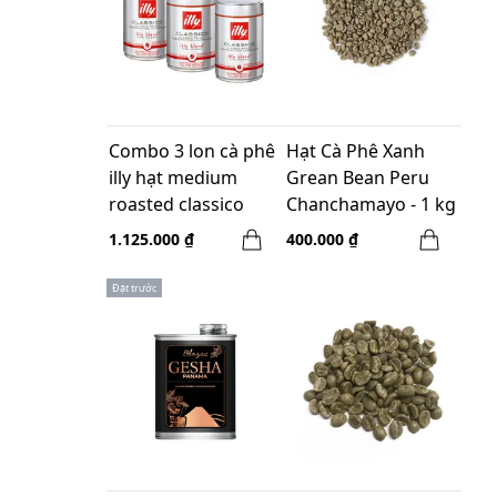
Combo 3 lon cà phê
Hạt Cà Phê Xanh
illy hạt medium
Grean Bean Peru
roasted classico
Chanchamayo - 1 kg
coffee 250gr
1.125.000 ₫
400.000 ₫
Đặt trước