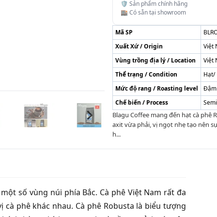
🛡️ Sản phẩm chính hãng
🏬 Có sẵn tại showroom
Mã SP
BLR
Xuất Xứ / Origin
Việt
Vùng trồng địa lý / Location
Việt
Thể trạng / Condition
Hạt/
Mức độ rang / Roasting level
Đậm
Chế biến / Process
Semi
Blagu Coffee mang đến hạt cà phê 
axit vừa phải, vị ngọt nhẹ tạo nên 
h...
một số vùng núi phía Bắc. Cà phê Việt Nam rất đa
ị cà phê khác nhau. Cà phê Robusta là biểu tượng