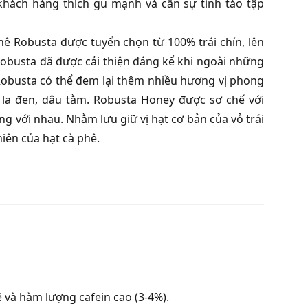
khách hàng thích gu mạnh và cần sự tỉnh táo tập
phê Robusta được tuyển chọn từ 100% trái chín, lên
Robusta đã được cải thiện đáng kể khi ngoài những
Robusta có thể đem lại thêm nhiều hương vị phong
ô la đen, dâu tằm. Robusta Honey được sơ chế với
g với nhau. Nhằm lưu giữ vị hạt cơ bản của vỏ trái
iên của hạt cà phê.
 và hàm lượng cafein cao (3-4%).