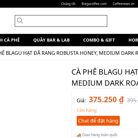
Chúng tôi
Blagucoffee.com
Coffeenews.vn
H CÀ PHÊ
QUẦY BAR & LAB
COMBO & GIFT
HOR
HÊ BLAGU HẠT ĐÃ RANG ROBUSTA HONEY, MEDIUM DARK R
CÀ PHÊ BLAGU HẠ
MEDIUM DARK ROA
375.250 ₫
395.
Giá:
Còn hàng
Chat để đặt hàng
🚚 Giao hàng toàn quốc