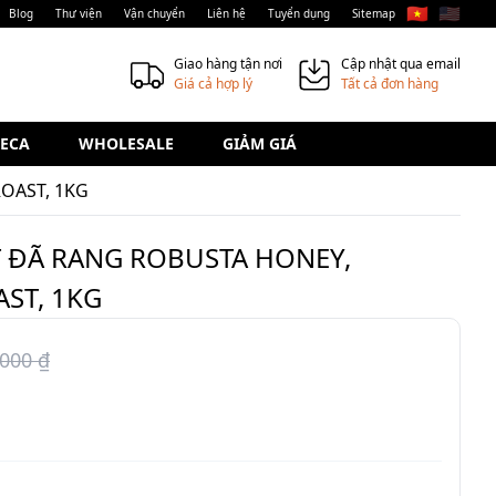
🇻🇳
🇺🇸
Blog
Thư viện
Vận chuyển
Liên hệ
Tuyển dụng
Sitemap
Giao hàng tận nơi
Cập nhật qua email
Giá cả hợp lý
Tất cả đơn hàng
ECA
WHOLESALE
GIẢM GIÁ
OAST, 1KG
T ĐÃ RANG ROBUSTA HONEY,
ST, 1KG
000 ₫