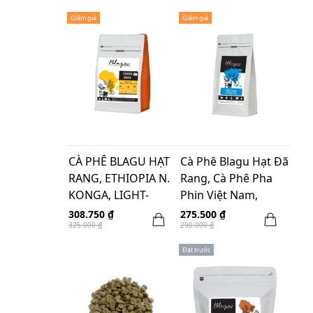
Giảm giá
Giảm giá
CÀ PHÊ BLAGU HẠT
Cà Phê Blagu Hạt Đã
RANG, ETHIOPIA N.
Rang, Cà Phê Pha
KONGA, LIGHT-
Phin Việt Nam,
MEDIUM ROAST,
medium dark roast,
308.750 ₫
275.500 ₫
325.000 ₫
290.000 ₫
250G
500g
Đặt trước