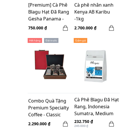
[Premium] Cà Phê
Cà phê nhân xanh
Blagu Hạt Đã Rang
Kenya AB Karibu
Gesha Panama -
-1kg
Light - 200g
750.000 ₫
2.700.000 ₫
Hết hàng
Đặt trước
Giảm giá
Cà Phê Blagu Đã Hạt
Combo Quà Tặng
Rang, Indonesia
Premium Specialty
Sumatra, Medium
Coffee - Classic
Roast, 250g
232.750 ₫
2.290.000 ₫
245.000 ₫