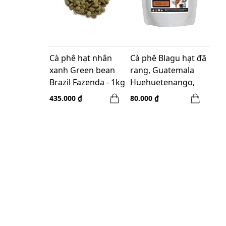
Cà phê hạt nhân
Cà phê Blagu hạt đã
xanh Green bean
rang, Guatemala
Brazil Fazenda - 1kg
Huehuetenango,
medium 100g
435.000 ₫
80.000 ₫