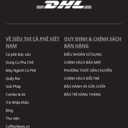
VỀ SIÊU THỊ CÀ PHÊ VIỆT
QUY ĐỊNH & CHÍNH SÁCH
NAM
BÁN HÀNG
Cà phê Đặc sản
ĐIỀU KHOẢN SỬ DỤNG
Dụng Cụ Pha Chế
CHÍNH SÁCH BẢO MẬT
Máy Ngành Cà Phê
PHƯƠNG THỨC VẬN CHUYỂN
Quầy Bar
CHÍNH SÁCH ĐỔI TRẢ
Giải Pháp
BẢO HÀNH VÀ SỬA CHỮA
Combo & Kit
BẢO TRÌ HÀNG THÁNG
Trà Nhập khẩu
Blog
Thư viện
CoffeeNews.vn