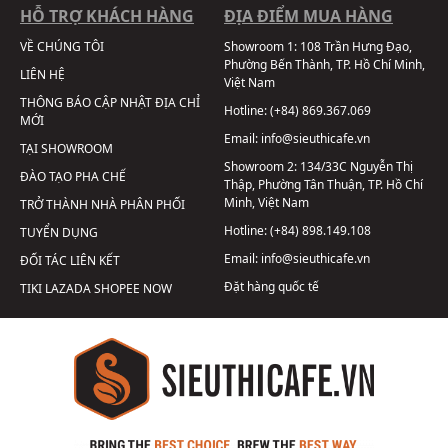
HỖ TRỢ KHÁCH HÀNG
ĐỊA ĐIỂM MUA HÀNG
VỀ CHÚNG TÔI
Showroom 1:
108 Trần Hưng Đạo,
Phường Bến Thành, TP. Hồ Chí Minh,
LIÊN HỆ
Việt Nam
THÔNG BÁO CẬP NHẬT ĐỊA CHỈ
Hotline:
(+84) 869.367.069
MỚI
Email:
info@sieuthicafe.vn
TẠI SHOWROOM
Showroom 2:
134/33C Nguyễn Thị
ĐÀO TẠO PHA CHẾ
Thập, Phường Tân Thuận, TP. Hồ Chí
Minh, Việt Nam
TRỞ THÀNH NHÀ PHÂN PHỐI
Hotline:
(+84) 898.149.108
TUYỂN DỤNG
Email:
info@sieuthicafe.vn
ĐỐI TÁC LIÊN KẾT
Đặt hàng quốc tế
TIKI
LAZADA
SHOPEE
NOW