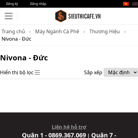
🇻🇳
🇺🇸
Đăng ký
Đăng nhập
Trang chủ
Máy Ngành Cà Phê
Thương Hiệu
Nivona - Đức
Nivona - Đức
Hiển thị bộ lọc
Sắp xếp
Liên hệ hỗ trợ
Quận 1 - 0869.367.069
Quận 7 -
|