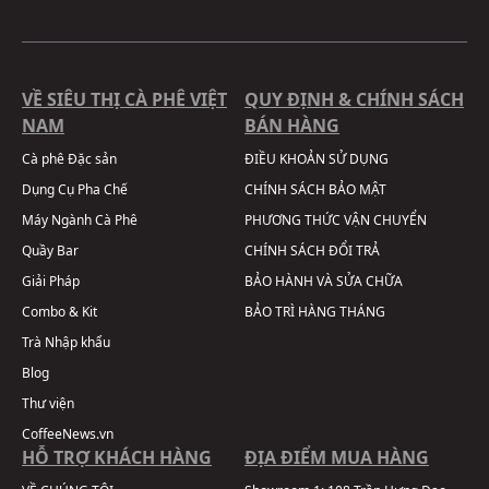
VỀ SIÊU THỊ CÀ PHÊ VIỆT
QUY ĐỊNH & CHÍNH SÁCH
NAM
BÁN HÀNG
Cà phê Đặc sản
ĐIỀU KHOẢN SỬ DỤNG
Dụng Cụ Pha Chế
CHÍNH SÁCH BẢO MẬT
Máy Ngành Cà Phê
PHƯƠNG THỨC VẬN CHUYỂN
Quầy Bar
CHÍNH SÁCH ĐỔI TRẢ
Giải Pháp
BẢO HÀNH VÀ SỬA CHỮA
Combo & Kit
BẢO TRÌ HÀNG THÁNG
Trà Nhập khẩu
Blog
Thư viện
CoffeeNews.vn
HỖ TRỢ KHÁCH HÀNG
ĐỊA ĐIỂM MUA HÀNG