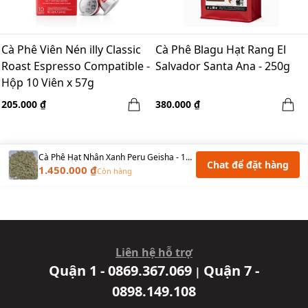
Cà Phê Viên Nén illy Classic
Cà Phê Blagu Hạt Rang El
Roast Espresso Compatible -
Salvador Santa Ana - 250g
Hộp 10 Viên x 57g
205.000 ₫
380.000 ₫
Cà Phê Hạt Nhân Xanh Peru Geisha - 1KG
Chat để đặt hàng
1.450.000 ₫
Còn hàng
Liên hệ hỗ trợ
Quận 1 - 0869.367.069
Quận 7 -
|
0898.149.108