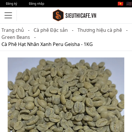
🇻🇳
🇺🇸
Đăng ký
Đăng nhập
Trang chủ
Cà phê Đặc sản
Thương hiệu cà phê
Green Beans
Cà Phê Hạt Nhân Xanh Peru Geisha - 1KG