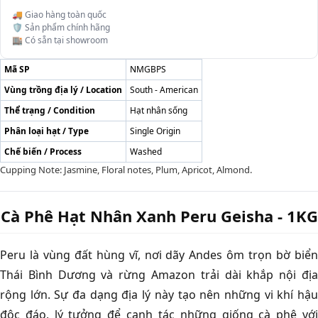
🚚 Giao hàng toàn quốc
🛡️ Sản phẩm chính hãng
🏬 Có sẵn tại showroom
Mã SP
NMGBPS
Vùng trồng địa lý / Location
South - American
Thể trạng / Condition
Hạt nhân sống
Phân loại hạt / Type
Single Origin
Chế biến / Process
Washed
Cupping Note: Jasmine, Floral notes, Plum, Apricot, Almond.
Cà Phê Hạt Nhân Xanh Peru Geisha - 1KG
Peru là vùng đất hùng vĩ, nơi dãy Andes ôm trọn bờ biển
Thái Bình Dương và rừng Amazon trải dài khắp nội địa
rộng lớn. Sự đa dạng địa lý này tạo nên những vi khí hậu
độc đáo, lý tưởng để canh tác những giống cà phê với