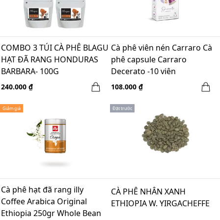
COMBO 3 TÚI CÀ PHÊ BLAGU
Cà phê viên nén Carraro Cà
HẠT ĐÃ RANG HONDURAS
phê capsule Carraro
BARBARA- 100G
Decerato -10 viên
NESPRESSO®(60A+40R)
240.000 ₫
108.000 ₫
Giảm giá
Đặt trước
Cà phê hạt đã rang illy
CÀ PHÊ NHÂN XANH
Coffee Arabica Original
ETHIOPIA W. YIRGACHEFFE
Ethiopia 250gr Whole Bean