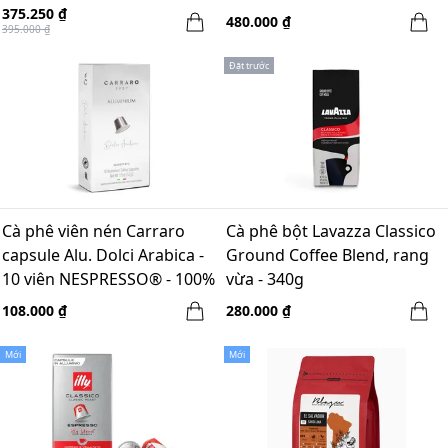
375.250 ₫
480.000 ₫
395.000 ₫
Đặt trước
Cà phê viên nén Carraro
Cà phê bột Lavazza Classico
capsule Alu. Dolci Arabica -
Ground Coffee Blend, rang
10 viên NESPRESSO® - 100%
vừa - 340g
Arabica
108.000 ₫
280.000 ₫
Mới
Mới