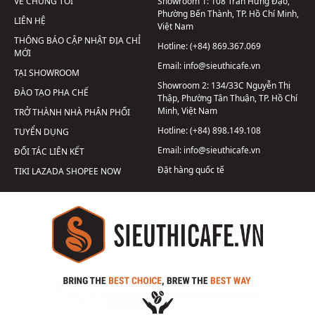
VỀ CHÚNG TÔI
Showroom 1:
108 Trần Hưng Đạo,
Phường Bến Thành, TP. Hồ Chí Minh,
LIÊN HỆ
Việt Nam
THÔNG BÁO CẬP NHẬT ĐỊA CHỈ
Hotline:
(+84) 869.367.069
MỚI
Email:
info@sieuthicafe.vn
TẠI SHOWROOM
Showroom 2:
134/33C Nguyễn Thị
ĐÀO TẠO PHA CHẾ
Thập, Phường Tân Thuận, TP. Hồ Chí
Minh, Việt Nam
TRỞ THÀNH NHÀ PHÂN PHỐI
Hotline:
(+84) 898.149.108
TUYỂN DỤNG
Email:
info@sieuthicafe.vn
ĐỐI TÁC LIÊN KẾT
Đặt hàng quốc tế
TIKI
LAZADA
SHOPEE
NOW