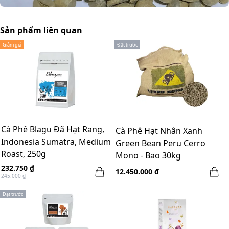
Sản phẩm liên quan
Giảm giá
Đặt trước
Cà Phê Blagu Đã Hạt Rang,
Cà Phê Hạt Nhân Xanh
Indonesia Sumatra, Medium
Green Bean Peru Cerro
Roast, 250g
Mono - Bao 30kg
232.750 ₫
12.450.000 ₫
245.000 ₫
Đặt trước