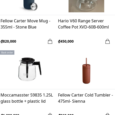
Fellow Carter Move Mug -
Hario V60 Range Server
355ml - Stone Blue
Coffee Pot XVD-60B-600ml
₫820,000
₫450,000
Back order
Moccamasster 59835 1.25L
Fellow Carter Cold Tumbler -
glass bottle + plastic lid
475ml- Sienna