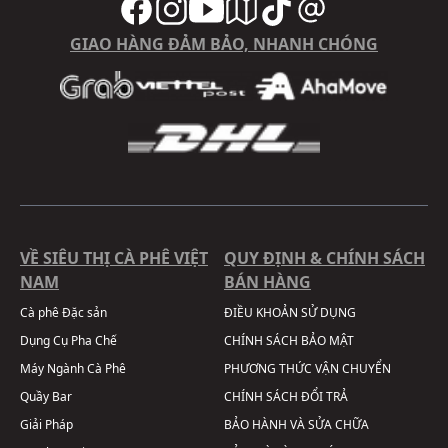
GIAO HÀNG ĐẢM BẢO, NHANH CHÓNG
VỀ SIÊU THỊ CÀ PHÊ VIỆT
QUY ĐỊNH & CHÍNH SÁCH
NAM
BÁN HÀNG
Cà phê Đặc sản
ĐIỀU KHOẢN SỬ DỤNG
Dụng Cụ Pha Chế
CHÍNH SÁCH BẢO MẬT
Máy Ngành Cà Phê
PHƯƠNG THỨC VẬN CHUYỂN
Quầy Bar
CHÍNH SÁCH ĐỔI TRẢ
Giải Pháp
BẢO HÀNH VÀ SỬA CHỮA