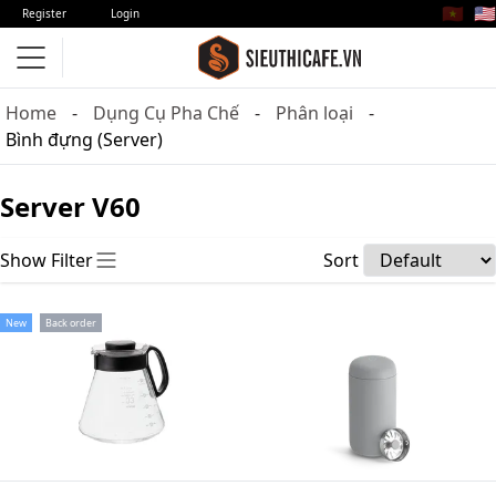
🇻🇳
🇺🇸
Register
Login
Home
Dụng Cụ Pha Chế
Phân loại
Bình đựng (Server)
Server V60
Show Filter
Sort
New
Back order