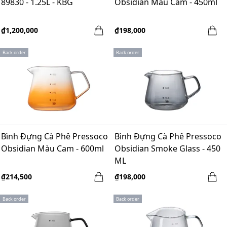
89830 - 1.25L - KBG
Obsidian Màu Cam - 450ml
₫1,200,000
₫198,000
Back order
Back order
Bình Đựng Cà Phê Pressoco
Bình Đựng Cà Phê Pressoco
Obsidian Màu Cam - 600ml
Obsidian Smoke Glass - 450
ML
₫214,500
₫198,000
Back order
Back order