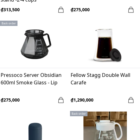
₫313,500
₫275,000
Back order
Pressoco Server Obsidian
Fellow Stagg Double Wall
600ml Smoke Glass - Lip
Carafe
₫275,000
₫1,290,000
Back order