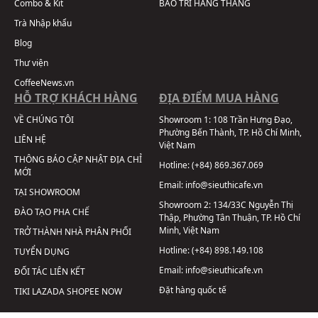
Combo & Kit
BẢO TRÌ HÀNG THÁNG
Trà Nhập khẩu
Blog
Thư viện
CoffeeNews.vn
HỖ TRỢ KHÁCH HÀNG
ĐỊA ĐIỂM MUA HÀNG
VỀ CHÚNG TÔI
Showroom 1:
108 Trần Hưng Đạo,
Phường Bến Thành, TP. Hồ Chí Minh,
LIÊN HỆ
Việt Nam
THÔNG BÁO CẬP NHẬT ĐỊA CHỈ
Hotline:
(+84) 869.367.069
MỚI
Email:
info@sieuthicafe.vn
TẠI SHOWROOM
Showroom 2:
134/33C Nguyễn Thị
ĐÀO TẠO PHA CHẾ
Thập, Phường Tân Thuận, TP. Hồ Chí
Minh, Việt Nam
TRỞ THÀNH NHÀ PHÂN PHỐI
Hotline:
(+84) 898.149.108
TUYỂN DỤNG
Email:
info@sieuthicafe.vn
ĐỐI TÁC LIÊN KẾT
Đặt hàng quốc tế
TIKI
LAZADA
SHOPEE
NOW