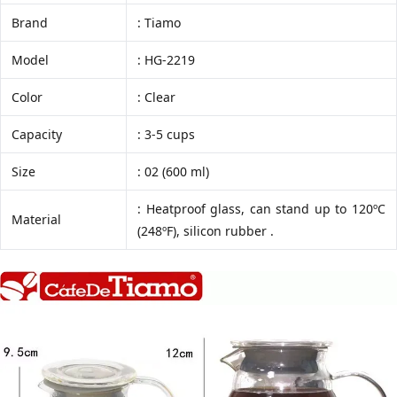
Brand
: Tiamo
Model
: HG-2219
Color
: Clear
Capacity
: 3-5 cups
Size
: 02 (600 ml)
: Heatproof glass, can stand up to 120ºC
Material
(248ºF), silicon rubber .