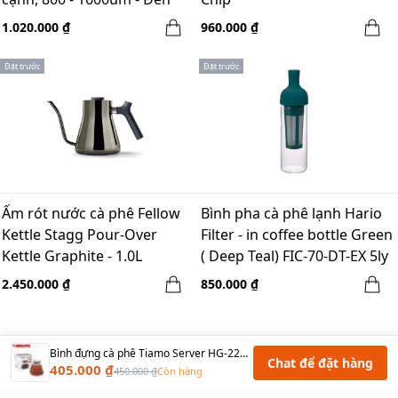
1.020.000 ₫
960.000 ₫
Đặt trước
Đặt trước
Ấm rót nước cà phê Fellow
Bình pha cà phê lạnh Hario
Kettle Stagg Pour-Over
Filter - in coffee bottle Green
Kettle Graphite - 1.0L
( Deep Teal) FIC-70-DT-EX 5ly
2.450.000 ₫
850.000 ₫
Bình đựng cà phê Tiamo Server HG-2219-600ml
Chat để đặt hàng
405.000 ₫
450.000 ₫
Còn hàng