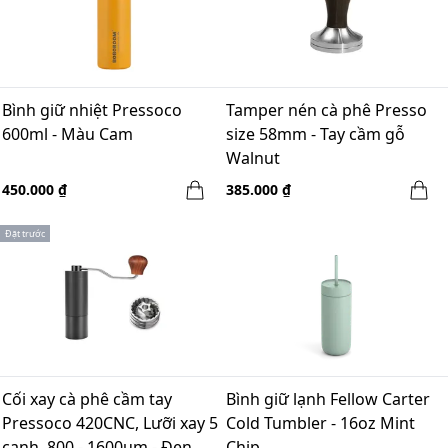
Bình giữ nhiệt Pressoco
Tamper nén cà phê Presso
600ml - Màu Cam
size 58mm - Tay cầm gỗ
Walnut
450.000 ₫
385.000 ₫
Đặt trước
Cối xay cà phê cầm tay
Bình giữ lạnh Fellow Carter
Pressoco 420CNC, Lưỡi xay 5
Cold Tumbler - 16oz Mint
cạnh, 800 - 1600um - Đen
Chip