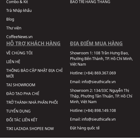
Combo & Kit
BẢO TRÌ HÀNG THÁNG
Trà Nhập khẩu
Blog
Thư viện
CoffeeNews.vn
HỖ TRỢ KHÁCH HÀNG
ĐỊA ĐIỂM MUA HÀNG
VỀ CHÚNG TÔI
Showroom 1:
108 Trần Hưng Đạo,
Phường Bến Thành, TP. Hồ Chí Minh,
LIÊN HỆ
Việt Nam
THÔNG BÁO CẬP NHẬT ĐỊA CHỈ
Hotline:
(+84) 869.367.069
MỚI
Email:
info@sieuthicafe.vn
TẠI SHOWROOM
Showroom 2:
134/33C Nguyễn Thị
ĐÀO TẠO PHA CHẾ
Thập, Phường Tân Thuận, TP. Hồ Chí
Minh, Việt Nam
TRỞ THÀNH NHÀ PHÂN PHỐI
Hotline:
(+84) 898.149.108
TUYỂN DỤNG
Email:
info@sieuthicafe.vn
ĐỐI TÁC LIÊN KẾT
Đặt hàng quốc tế
TIKI
LAZADA
SHOPEE
NOW