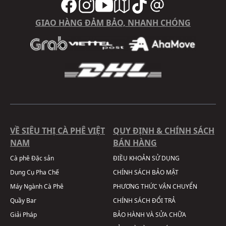
GIAO HÀNG ĐẢM BẢO, NHANH CHÓNG
VỀ SIÊU THỊ CÀ PHÊ VIỆT
QUY ĐỊNH & CHÍNH SÁCH
NAM
BÁN HÀNG
Cà phê Đặc sản
ĐIỀU KHOẢN SỬ DỤNG
Dụng Cụ Pha Chế
CHÍNH SÁCH BẢO MẬT
Máy Ngành Cà Phê
PHƯƠNG THỨC VẬN CHUYỂN
Quầy Bar
CHÍNH SÁCH ĐỔI TRẢ
Giải Pháp
BẢO HÀNH VÀ SỬA CHỮA