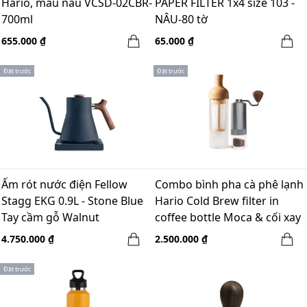
Hario, màu nâu VCSD-02CBR-
PAPER FILTER 1x4 size 103 -
700ml
NÂU-80 tờ
655.000 ₫
65.000 ₫
Đặt trước
Đặt trước
Ấm rót nước điện Fellow
Combo bình pha cà phê lạnh
Stagg EKG 0.9L - Stone Blue
Hario Cold Brew filter in
Tay cầm gỗ Walnut
coffee bottle Moca & cối xay
tay Gruru pro xám - Winter
4.750.000 ₫
2.500.000 ₫
break
Đặt trước