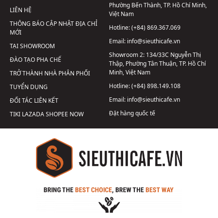
Phường Bến Thành, TP. Hồ Chí Minh,
LIÊN HỆ
Việt Nam
THÔNG BÁO CẬP NHẬT ĐỊA CHỈ
Hotline:
(+84) 869.367.069
MỚI
Email:
info@sieuthicafe.vn
TẠI SHOWROOM
Showroom 2:
134/33C Nguyễn Thị
ĐÀO TẠO PHA CHẾ
Thập, Phường Tân Thuận, TP. Hồ Chí
Minh, Việt Nam
TRỞ THÀNH NHÀ PHÂN PHỐI
Hotline:
(+84) 898.149.108
TUYỂN DỤNG
Email:
info@sieuthicafe.vn
ĐỐI TÁC LIÊN KẾT
Đặt hàng quốc tế
TIKI
LAZADA
SHOPEE
NOW