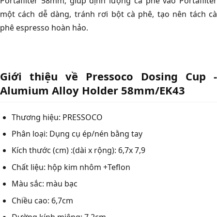
Portafilter 58mm, giúp định lượng cà phê vào Portafilter
một cách dễ dàng, tránh rơi bột cà phê, tạo nên tách cà
phê espresso hoàn hảo.
Giới thiệu về Pressoco Dosing Cup -
Alumium Alloy Holder 58mm/EK43
Thương hiệu: PRESSOCO
Phân loại: Dụng cụ ép/nén bằng tay
Kích thước (cm) :(dài x rộng): 6,7x 7,9
Chất liệu: hộp kim nhôm +Teflon
Màu sắc: màu bạc
Chiều cao: 6,7cm
Đường kính miệng: 7,2cm