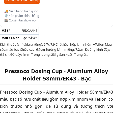
🚚 Giao hàng toàn quốc
🛡️ Sản phẩm chính hãng
🏬 Có sẵn tại showroom
Mã SP
PRDCAAHS
Màu / Color
Bạc / Silver
Kích thước (cm) :(dài x rộng): 6,7x 7,9 Chất liệu: hộp kim nhôm +Teflon Màu
sắc: màu bạc Chiều cao: 6,7cm Đường kính miệng: 7,2cm Đường kính đáy:
6,6 cm Độ dày: 4mm Trọng lượng: 231g Sản xuất: Trung Q...
Pressoco Dosing Cup - Alumium Alloy
Holder 58mm/EK43 - Bạc
Pressoco Dosing Cup - Alumium Alloy Holder 58mm/EK43
màu bạc sở hữu chất liệu gồm hợp kim nhôm và Teflon, có
kích thước nhỏ gọn, dễ sử dụng và tương thích với