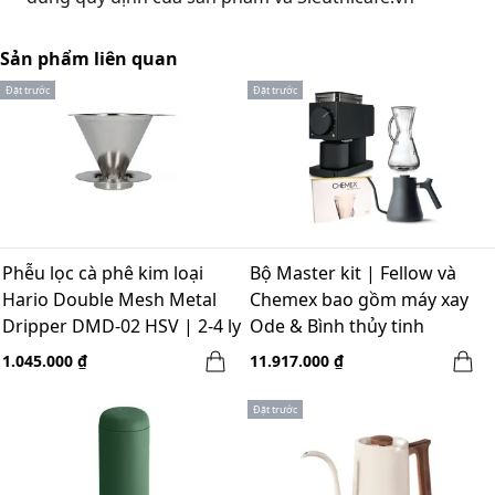
Sản phẩm liên quan
Đặt trước
Đặt trước
Phễu lọc cà phê kim loại
Bộ Master kit | Fellow và
Hario Double Mesh Metal
Chemex bao gồm máy xay
Dripper DMD-02 HSV | 2-4 ly
Ode & Bình thủy tinh
Chemex 3 cups
1.045.000 ₫
11.917.000 ₫
Đặt trước