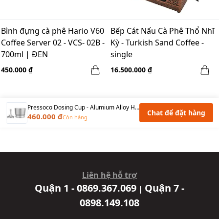
Bình đựng cà phê Hario V60
Bếp Cát Nấu Cà Phê Thổ Nhĩ
Coffee Server 02 - VCS- 02B -
Kỳ - Turkish Sand Coffee -
700ml | ĐEN
single
450.000 ₫
16.500.000 ₫
Pressoco Dosing Cup - Alumium Alloy Holder 58mm/EK43 - Bạc
Chat để đặt hàng
460.000 ₫
Còn hàng
Liên hệ hỗ trợ
Quận 1 - 0869.367.069
Quận 7 -
|
0898.149.108