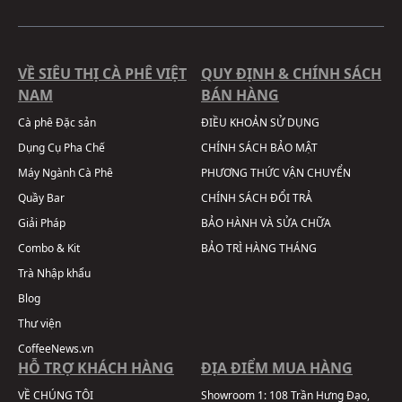
VỀ SIÊU THỊ CÀ PHÊ VIỆT
QUY ĐỊNH & CHÍNH SÁCH
NAM
BÁN HÀNG
Cà phê Đặc sản
ĐIỀU KHOẢN SỬ DỤNG
Dụng Cụ Pha Chế
CHÍNH SÁCH BẢO MẬT
Máy Ngành Cà Phê
PHƯƠNG THỨC VẬN CHUYỂN
Quầy Bar
CHÍNH SÁCH ĐỔI TRẢ
Giải Pháp
BẢO HÀNH VÀ SỬA CHỮA
Combo & Kit
BẢO TRÌ HÀNG THÁNG
Trà Nhập khẩu
Blog
Thư viện
CoffeeNews.vn
HỖ TRỢ KHÁCH HÀNG
ĐỊA ĐIỂM MUA HÀNG
VỀ CHÚNG TÔI
Showroom 1:
108 Trần Hưng Đạo,