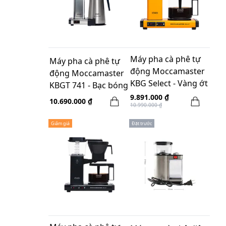
Máy pha cà phê tự
Máy pha cà phê tự
động Moccamaster
động Moccamaster
KBG Select - Vàng ớt
KBGT 741 - Bạc bóng
9.891.000 ₫
10.690.000 ₫
10.990.000 ₫
Giảm giá
Đặt trước