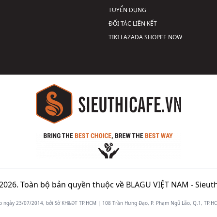
TUYỂN DỤNG
ĐỐI TÁC LIÊN KẾT
TIKI
LAZADA
SHOPEE
NOW
2026. Toàn bộ bản quyền thuộc về BLAGU VIỆT NAM -
Sieuth
gày 23/07/2014, bởi Sở KH&ĐT TP.HCM | 108 Trần Hưng Đạo, P. Phạm Ngũ Lão, Q.1, TP.HCM