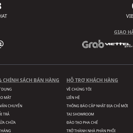
8
HAT
VI
GIAO H
& CHÍNH SÁCH BÁN HÀNG
HỖ TRỢ KHÁCH HÀNG
Ử DỤNG
VỀ CHÚNG TÔI
ẢO MẬT
LIÊN HỆ
VẬN CHUYỂN
THÔNG BÁO CẬP NHẬT ĐỊA CHỈ MỚI
I TRẢ
TẠI SHOWROOM
SỬA CHỮA
ĐÀO TẠO PHA CHẾ
 THÁNG
TRỞ THÀNH NHÀ PHÂN PHỐI