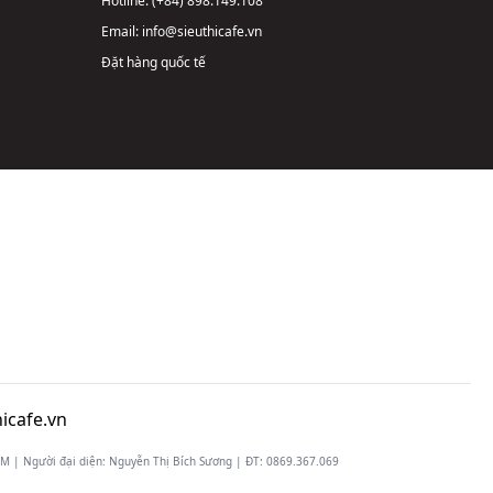
Hotline:
(+84) 898.149.108
Email:
info@sieuthicafe.vn
Đặt hàng quốc tế
icafe.vn
 | Người đại diện: Nguyễn Thị Bích Sương | ĐT:
0869.367.069