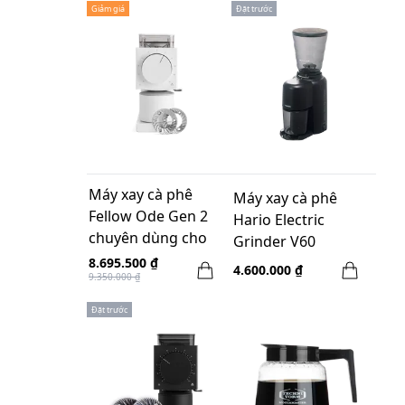
Giảm giá
Đặt trước
Máy xay cà phê
Máy xay cà phê
Fellow Ode Gen 2
Hario Electric
chuyên dùng cho
Grinder V60
Pour-Over - Màu
Compact EVC-8C
8.695.500 ₫
4.600.000 ₫
9.350.000 ₫
Trắng
Black
Đặt trước