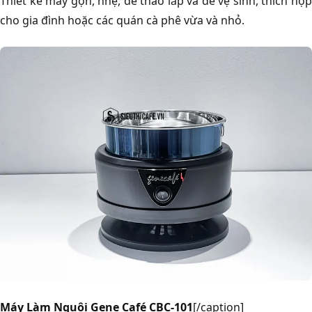
Thiết kế máy gọn, nhẹ, dễ tháo lắp và dễ vệ sinh, thích hợp
cho gia đình hoặc các quán cà phê vừa và nhỏ.
Máy Làm Nguội Gene Café CBC-101
[/caption]