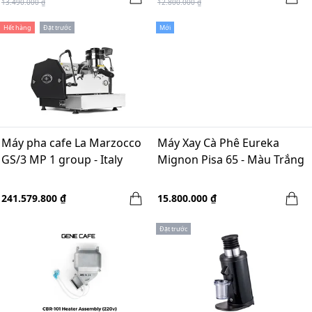
13.490.000 ₫
12.800.000 ₫
Hết hàng
Đặt trước
Mới
Máy pha cafe La Marzocco
Máy Xay Cà Phê Eureka
GS/3 MP 1 group - Italy
Mignon Pisa 65 - Màu Trắng
241.579.800 ₫
15.800.000 ₫
Đặt trước