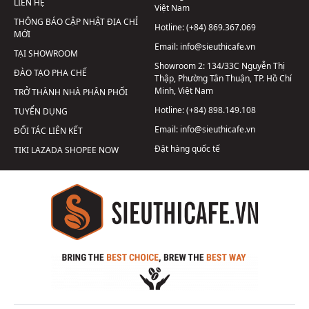
LIÊN HỆ
Việt Nam
THÔNG BÁO CẬP NHẬT ĐỊA CHỈ
Hotline:
(+84) 869.367.069
MỚI
Email:
info@sieuthicafe.vn
TẠI SHOWROOM
Showroom 2:
134/33C Nguyễn Thị
ĐÀO TẠO PHA CHẾ
Thập, Phường Tân Thuận, TP. Hồ Chí
Minh, Việt Nam
TRỞ THÀNH NHÀ PHÂN PHỐI
Hotline:
(+84) 898.149.108
TUYỂN DỤNG
Email:
info@sieuthicafe.vn
ĐỐI TÁC LIÊN KẾT
Đặt hàng quốc tế
TIKI
LAZADA
SHOPEE
NOW