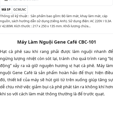
Mã SP
GCMLNC
Thông số kỹ thuật : Sản phẩm bao gồm: Bộ làm mát, khay làm mát, cáp
nguồn, sách hướng dẫn sử dụng (tiếng Anh). Sử dụng điện: AC 220V / 0.3A
/ 42.80W. Kích thước : 217 x 250 x 135 mm. Khối lượng chứa...
Máy Làm Nguội Gene Café CBC-101
Hạt cà phê sau khi rang phải được làm nguội nhanh để
ngừng lượng nhiệt còn sót lại, tránh cho quá trình rang “bị
động” xảy ra và giữ nguyên hương vị hạt cà phê.
Máy là
nguội Gene Café là sản phẩm hoàn hảo để thực hiện điều
đó, thiết kế của máy sẽ hút gió từ trên xuống giúp tăng sự
dễ chịu nhờ việc giảm bụi cà phê phát tán ra không khí hơn
khi so với cách làm mát thông thường là để trước quạt.