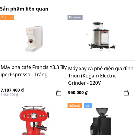
Sản phẩm liên quan
Giảm giá
Đặt trước
Máy pha cafe Francis Y3.3 Illy
Máy xay cà phê điện gia đình
iperEspresso - Trắng
Trion (Kogan) Electric
Grinder - 220V
7.187.400 ₫
950.000 ₫
7.986.000 ₫
Giảm giá
Mới