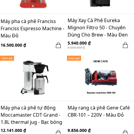
Máy Xay Cà Phê Eureka
Máy pha cà phê Franciss
Mignon Filtro 50 - Chuyên
Franciss Espresso Machine -
Dùng Cho Brew - Màu Đen
Màu Đỏ
Nhám
5.940.000 ₫
16.500.000 ₫
6.600.000 ₫
Giảm giá
Giảm giá
Máy pha cà phê tự động
Máy rang cà phê Gene Café
Moccamaster CDT Grand -
CBR-101 – 220V - Màu Đỏ
1.8L thermal jug - Bạc bóng
12.141.000 ₫
9.856.000 ₫