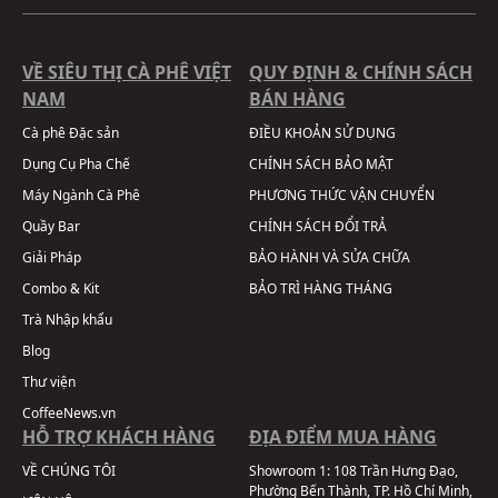
VỀ SIÊU THỊ CÀ PHÊ VIỆT
QUY ĐỊNH & CHÍNH SÁCH
NAM
BÁN HÀNG
Cà phê Đặc sản
ĐIỀU KHOẢN SỬ DỤNG
Dụng Cụ Pha Chế
CHÍNH SÁCH BẢO MẬT
Máy Ngành Cà Phê
PHƯƠNG THỨC VẬN CHUYỂN
Quầy Bar
CHÍNH SÁCH ĐỔI TRẢ
Giải Pháp
BẢO HÀNH VÀ SỬA CHỮA
Combo & Kit
BẢO TRÌ HÀNG THÁNG
Trà Nhập khẩu
Blog
Thư viện
CoffeeNews.vn
HỖ TRỢ KHÁCH HÀNG
ĐỊA ĐIỂM MUA HÀNG
VỀ CHÚNG TÔI
Showroom 1:
108 Trần Hưng Đạo,
Phường Bến Thành, TP. Hồ Chí Minh,