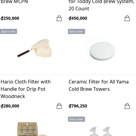
brew MCPN
for Toddy Cold Brew System,
20 Count
₫250,000
₫450,000
Back order
Back order
Hario Cloth Filter with
Ceramic Filter for All Yama
Handle for Drip Pot
Cold Brew Towers
Woodneck
₫280,000
₫796,250
Back order