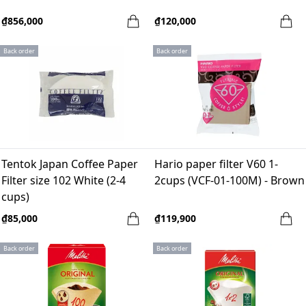
₫856,000
₫120,000
Back order
Back order
Tentok Japan Coffee Paper
Hario paper filter V60 1-
Filter size 102 White (2-4
2cups (VCF-01-100M) - Brown
cups)
₫85,000
₫119,900
Back order
Back order