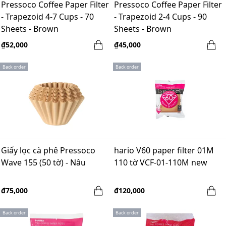
Pressoco Coffee Paper Filter
Pressoco Coffee Paper Filter
- Trapezoid 4-7 Cups - 70
- Trapezoid 2-4 Cups - 90
Sheets - Brown
Sheets - Brown
₫52,000
₫45,000
Back order
Back order
Giấy lọc cà phê Pressoco
hario V60 paper filter 01M
Wave 155 (50 tờ) - Nâu
110 tờ VCF-01-110M new
₫75,000
₫120,000
Back order
Back order