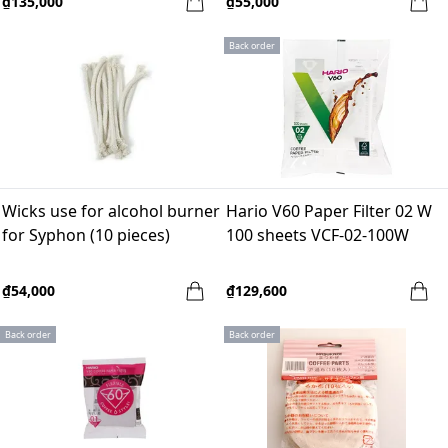
₫135,000
₫55,000
Back order
Wicks use for alcohol burner
Hario V60 Paper Filter 02 W
for Syphon (10 pieces)
100 sheets VCF-02-100W
₫54,000
₫129,600
Back order
Back order