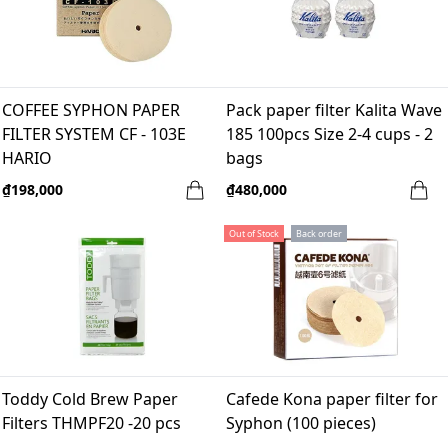
COFFEE SYPHON PAPER
Pack paper filter Kalita Wave
FILTER SYSTEM CF - 103E
185 100pcs Size 2-4 cups - 2
HARIO
bags
₫198,000
₫480,000
Out of Stock
Back order
Toddy Cold Brew Paper
Cafede Kona paper filter for
Filters THMPF20 -20 pcs
Syphon (100 pieces)