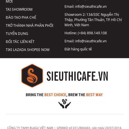
MỚI
Email:
info@sieuthicafe.vn
TẠI SHOWROOM
Showroom 2:
134/33C Nguyễn Thị
ĐÀO TẠO PHA CHẾ
Thập, Phường Tân Thuận, TP. Hồ Chí
Minh, Việt Nam
TRỞ THÀNH NHÀ PHÂN PHỐI
Hotline:
(+84) 898.149.108
TUYỂN DỤNG
Email:
info@sieuthicafe.vn
ĐỐI TÁC LIÊN KẾT
Đặt hàng quốc tế
TIKI
LAZADA
SHOPEE
NOW
CÔNG TY TNHH BLAGU VIỆT NAM | GPĐKKD số 0312866443, cấp ngày 23/07/2014,