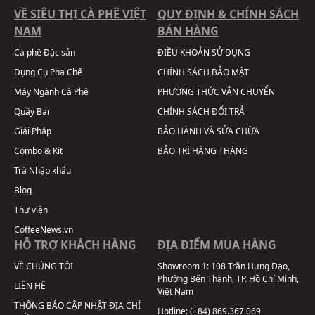
VỀ SIÊU THỊ CÀ PHÊ VIỆT
QUY ĐỊNH & CHÍNH SÁCH
NAM
BÁN HÀNG
Cà phê Đặc sản
ĐIỀU KHOẢN SỬ DỤNG
Dụng Cụ Pha Chế
CHÍNH SÁCH BẢO MẬT
Máy Ngành Cà Phê
PHƯƠNG THỨC VẬN CHUYỂN
Quầy Bar
CHÍNH SÁCH ĐỔI TRẢ
Giải Pháp
BẢO HÀNH VÀ SỬA CHỮA
Combo & Kit
BẢO TRÌ HÀNG THÁNG
Trà Nhập khẩu
Blog
Thư viện
CoffeeNews.vn
HỖ TRỢ KHÁCH HÀNG
ĐỊA ĐIỂM MUA HÀNG
VỀ CHÚNG TÔI
Showroom 1:
108 Trần Hưng Đạo,
Phường Bến Thành, TP. Hồ Chí Minh,
LIÊN HỆ
Việt Nam
THÔNG BÁO CẬP NHẬT ĐỊA CHỈ
Hotline:
(+84) 869.367.069