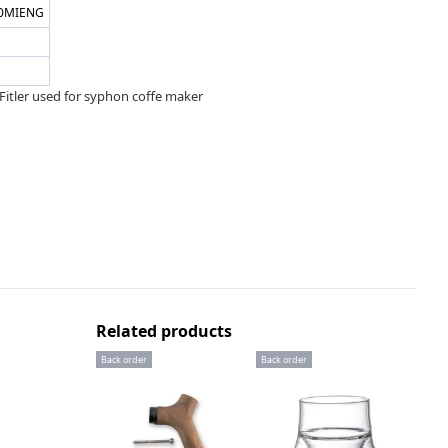
0MIENG
Fitler used for syphon coffe maker
Related products
Back order
Back order