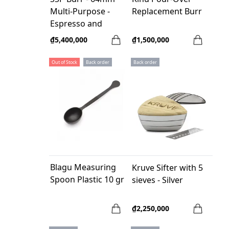
Multi-Purpose -
Replacement Burr
Espresso and
Brewing
₫5,400,000
₫1,500,000
Out of Stock
Back order
Back order
Blagu Measuring
Kruve Sifter with 5
Spoon Plastic 10 gr
sieves - Silver
₫2,250,000