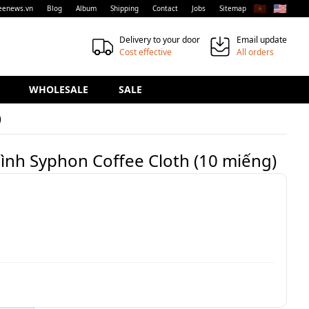
🇻🇳
🇺🇸
eenews.vn
Blog
Album
Shipping
Contact
Jobs
Sitemap
Delivery to your door
Email update
Cost effective
All orders
WHOLESALE
SALE
)
bình Syphon Coffee Cloth (10 miếng)