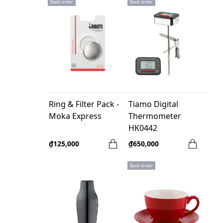
Back order
Back order
Ring & Filter Pack -
Tiamo Digital
Moka Express
Thermometer
HK0442
₫125,000
₫650,000
Back order