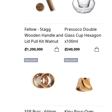
Fellow - Stagg
Pressoco Double
Wooden Handle and
Glass Cup Hexagon
Lid Pull Kit Walnut
x100ml
₫1,200,000
₫240,000
Back order
Back order
SSP Burr - 64mm
Kinu Pour-Over