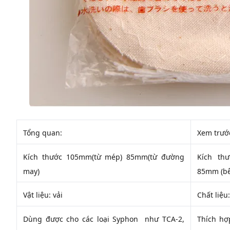
Tổng quan:
Xem trướ
Kích thước 105mm(từ mép) 85mm(từ đường
Kích th
may)
85mm (bê
Vật liệu: vải
Chất liệu:
Dùng được cho các loại Syphon như TCA-2,
Thích hợ