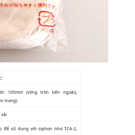
c:
ước 105mm (vòng tròn bên ngoài),
n trong)
 vải
p để sử dụng với siphon như TCA-2,