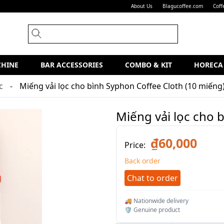
About Us
Blagucoffee.com
Coff
CHINE
BAR ACCESSORIES
COMBO & KIT
HORECA
c
Miếng vải lọc cho bình Syphon Coffee Cloth (10 miếng
Miếng vải lọc cho 
₫60,000
Price:
Back order
Chat to order
🚚 Nationwide delivery
🛡️ Genuine product