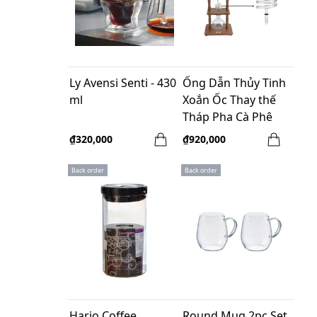
Ly Avensi Senti - 430
Ống Dẫn Thủy Tinh
ml
Xoắn Ốc Thay thế
Tháp Pha Cà Phê
Lạnh Yama 6 - 8
₫320,000
₫920,000
Cups
Back order
Back order
Hario Coffee
Round Mug 2pc Set