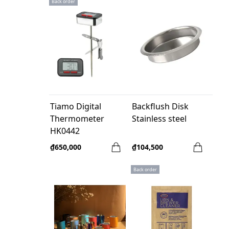
Back order
Tiamo Digital
Backflush Disk
Thermometer
Stainless steel
HK0442
₫650,000
₫104,500
Back order