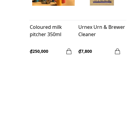
Coloured milk
Urnex Urn & Brewer
pitcher 350ml
Cleaner
₫250,000
₫7,800