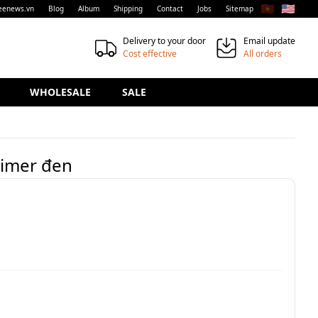
🇻🇳
🇺🇸
eenews.vn
Blog
Album
Shipping
Contact
Jobs
Sitemap
Delivery to your door
Email update
Cost effective
All orders
WHOLESALE
SALE
Timer đen