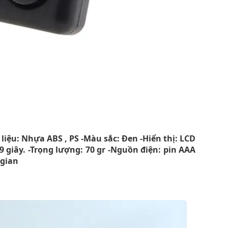
ất liệu: Nhựa ABS , PS -Màu sắc: Đen -Hiển thị: LCD
9 giây. -Trọng lượng: 70 gr -Nguồn điện: pin AAA
 gian