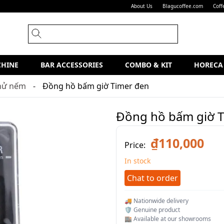
About Us
Blagucoffee.com
Coff
CHINE
BAR ACCESSORIES
COMBO & KIT
HORECA
hử nếm
Đồng hồ bấm giờ Timer đen
Đồng hồ bấm giờ 
₫110,000
Price:
In stock
Chat to order
🚚 Nationwide delivery
🛡️ Genuine product
🏬 Available at our showrooms