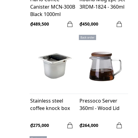
Canister MCN-300B
3RDM-1824 - 360ml
Black 1000ml
₫489,500
₫450,000
Back order
Stainless steel
Pressoco Server
coffee knock box
360ml - Wood Lid
₫275,000
₫264,000