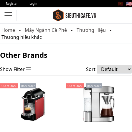
🇻🇳
🇺🇸
Register
Login
Home
Máy Ngành Cà Phê
Thương Hiệu
Thương hiệu khác
Other Brands
Show Filter
Sort
Out of Stock
Back order
Out of Stock
Back order