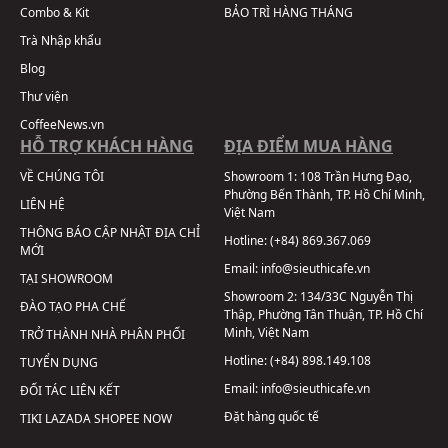
Combo & Kit
BẢO TRÌ HÀNG THÁNG
Trà Nhập khẩu
Blog
Thư viện
CoffeeNews.vn
HỖ TRỢ KHÁCH HÀNG
ĐỊA ĐIỂM MUA HÀNG
VỀ CHÚNG TÔI
Showroom 1:
108 Trần Hưng Đạo,
Phường Bến Thành, TP. Hồ Chí Minh,
LIÊN HỆ
Việt Nam
THÔNG BÁO CẬP NHẬT ĐỊA CHỈ
Hotline:
(+84) 869.367.069
MỚI
Email:
info@sieuthicafe.vn
TẠI SHOWROOM
Showroom 2:
134/33C Nguyễn Thị
ĐÀO TẠO PHA CHẾ
Thập, Phường Tân Thuận, TP. Hồ Chí
Minh, Việt Nam
TRỞ THÀNH NHÀ PHÂN PHỐI
Hotline:
(+84) 898.149.108
TUYỂN DỤNG
Email:
info@sieuthicafe.vn
ĐỐI TÁC LIÊN KẾT
Đặt hàng quốc tế
TIKI
LAZADA
SHOPEE
NOW