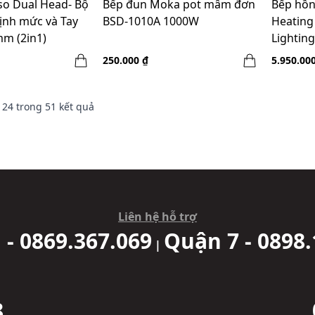
o Dual Head- Bộ
Bếp đun Moka pot mâm đơn
Bếp hồn
ịnh mức và Tay
BSD-1010A 1000W
Heating
mm (2in1)
Lighting
250.000 ₫
5.950.00
n
24
trong
51
kết quả
Liên hệ hỗ trợ
 - 0869.367.069
Quận 7 - 0898.
|
8