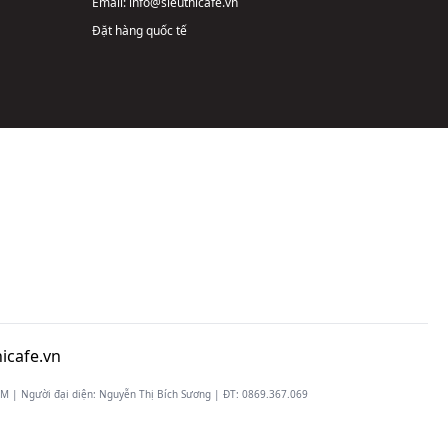
Email:
info@sieuthicafe.vn
Đặt hàng quốc tế
icafe.vn
 | Người đại diện: Nguyễn Thị Bích Sương | ĐT:
0869.367.069