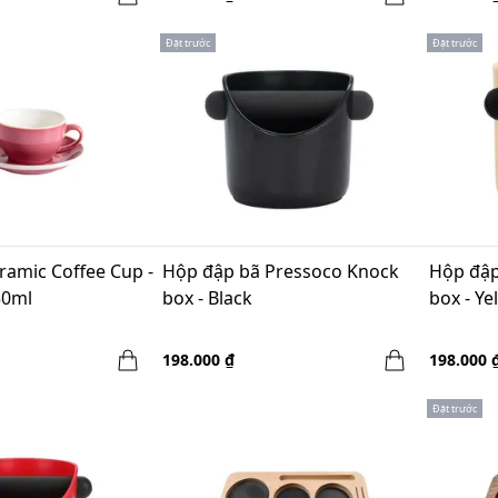
Đặt trước
Đặt trước
ramic Coffee Cup -
Hộp đập bã Pressoco Knock
Hộp đập
50ml
box - Black
box - Ye
198.000 ₫
198.000 
Đặt trước