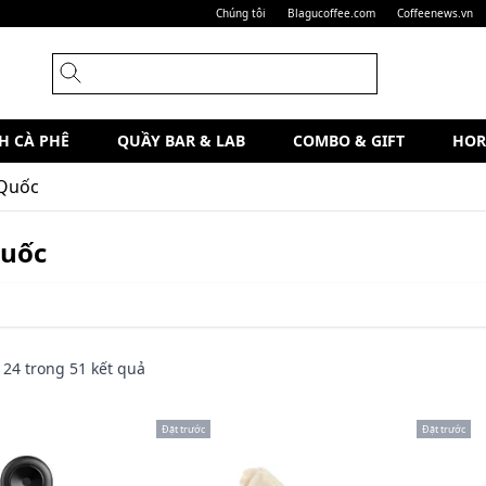
Chúng tôi
Blagucoffee.com
Coffeenews.vn
H CÀ PHÊ
QUẦY BAR & LAB
COMBO & GIFT
HOR
Quốc
Quốc
n
24
trong
51
kết quả
Đặt trước
Đặt trước