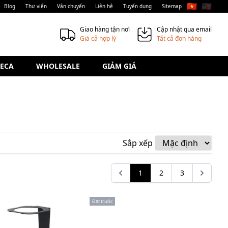
🇻🇳
🇺🇸
Blog
Thư viện
Vận chuyển
Liên hệ
Tuyển dụng
Sitemap
Giao hàng tận nơi
Cập nhật qua email
Giá cả hợp lý
Tất cả đơn hàng
ECA
WHOLESALE
GIẢM GIÁ
Sắp xếp
1
2
3
Đặt trước