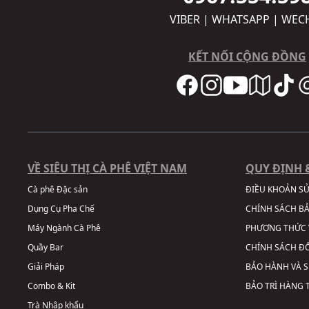
VIBER | WHATSAPP | WEC
KẾT NỐI CỘNG ĐỒNG
VỀ SIÊU THỊ CÀ PHÊ VIỆT NAM
QUY ĐỊNH 
Cà phê Đặc sản
ĐIỀU KHOẢN S
Dụng Cụ Pha Chế
CHÍNH SÁCH B
Máy Ngành Cà Phê
PHƯƠNG THỨC 
Quầy Bar
CHÍNH SÁCH ĐỔ
Giải Pháp
BẢO HÀNH VÀ 
Combo & Kit
BẢO TRÌ HÀNG
Trà Nhập khẩu