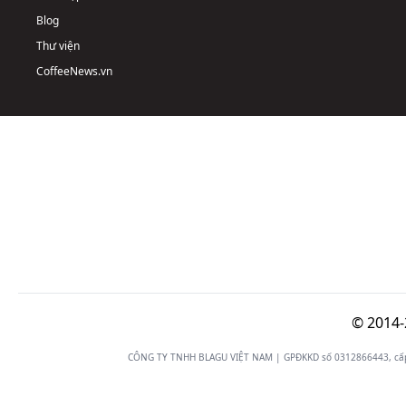
Blog
Thư viện
CoffeeNews.vn
© 2014-
CÔNG TY TNHH BLAGU VIỆT NAM | GPĐKKD số 0312866443, cấp n