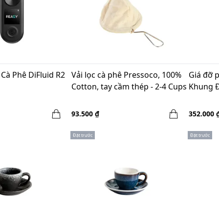
Cà Phê DiFluid R2
Vải lọc cà phê Pressoco, 100%
Giá đỡ 
Cotton, tay cầm thép - 2-4 Cups
Khung Đ
93.500 ₫
352.000 
Đặt trước
Đặt trước