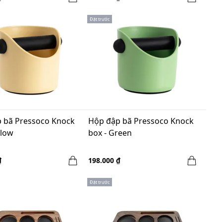
Đặt trước
 bã Pressoco Knock
Hộp đập bã Pressoco Knock
llow
box - Green
₫
198.000 ₫
Đặt trước