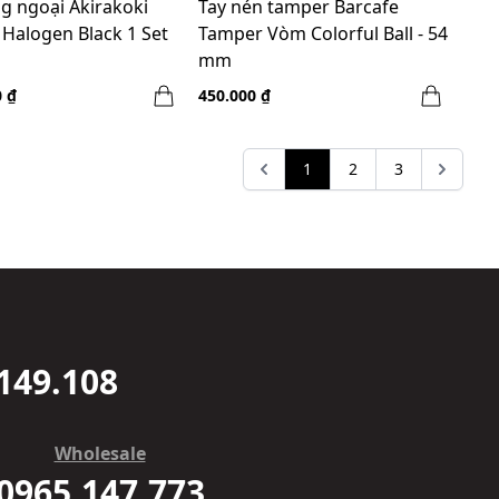
g ngoại Akirakoki
Tay nén tamper Barcafe
 Halogen Black 1 Set
Tamper Vòm Colorful Ball - 54
mm
0 ₫
450.000 ₫
1
2
3
149.108
Wholesale
0965.147.773