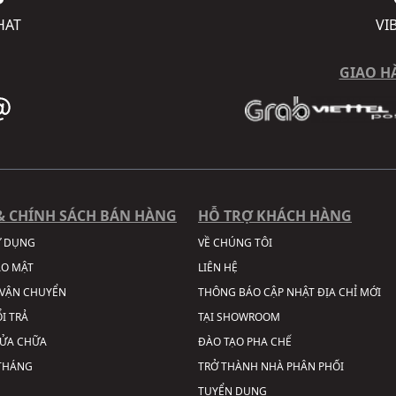
HAT
VI
GIAO H
& CHÍNH SÁCH BÁN HÀNG
HỖ TRỢ KHÁCH HÀNG
Ử DỤNG
VỀ CHÚNG TÔI
ẢO MẬT
LIÊN HỆ
VẬN CHUYỂN
THÔNG BÁO CẬP NHẬT ĐỊA CHỈ MỚI
I TRẢ
TẠI SHOWROOM
SỬA CHỮA
ĐÀO TẠO PHA CHẾ
 THÁNG
TRỞ THÀNH NHÀ PHÂN PHỐI
TUYỂN DỤNG