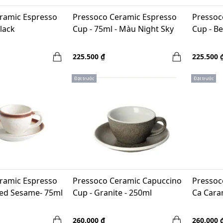
ramic Espresso
Pressoco Ceramic Espresso
Pressoc
lack
Cup - 75ml - Màu Night Sky
Cup - Be
225.500 ₫
225.500 
Đặt trước
Đặt trước
ramic Espresso
Pressoco Ceramic Capuccino
Pressoc
led Sesame- 75ml
Cup - Granite - 250ml
Ca Cara
260.000 ₫
260.000 