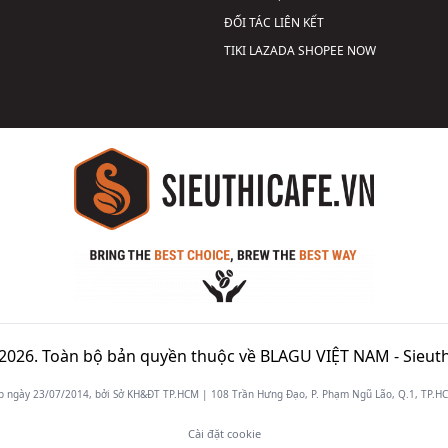
ĐỐI TÁC LIÊN KẾT
TIKI
LAZADA
SHOPEE
NOW
2026. Toàn bộ bản quyền thuộc về BLAGU VIỆT NAM -
Sieuth
gày 23/07/2014, bởi Sở KH&ĐT TP.HCM | 108 Trần Hưng Đạo, P. Phạm Ngũ Lão, Q.1, TP.HCM
Cài đặt cookie