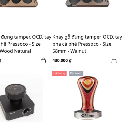
 đựng tamper, OCD, tay
Khay gỗ đựng tamper, OCD, tay
hê Pressoco - Size
pha cà phê Pressoco - Size
Wood Natural
58mm - Walnut
₫
430.000 ₫
Hết hàng
Đặt trước