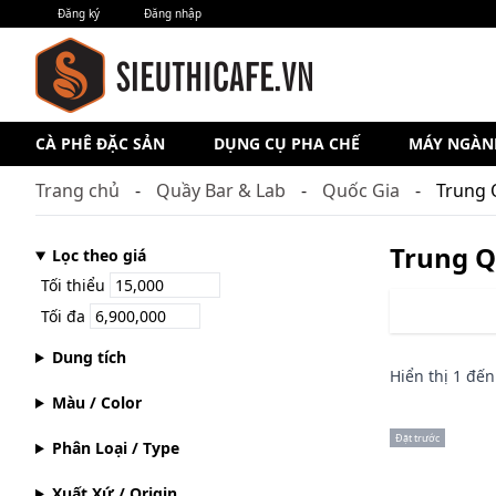
Đăng ký
Đăng nhập
CÀ PHÊ ĐẶC SẢN
DỤNG CỤ PHA CHẾ
MÁY NGÀN
Trang chủ
Quầy Bar & Lab
Quốc Gia
Trung 
Trung 
Lọc theo giá
Tối thiểu
Tối đa
Dung tích
Hiển thị
1
đế
Màu / Color
Đặt trước
Phân Loại / Type
Xuất Xứ / Origin