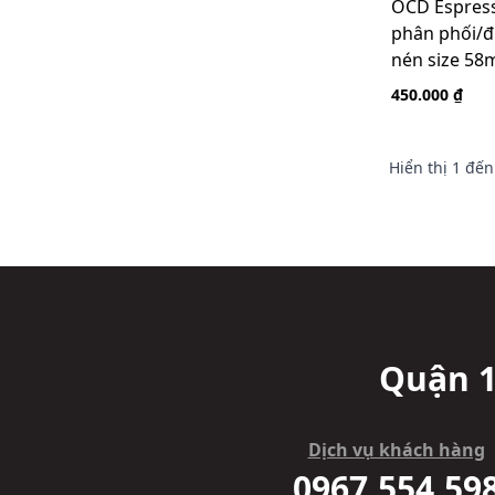
OCD Espress
phân phối/đ
nén size 58
450.000 ₫
Hiển thị
1
đế
Quận 1
Dịch vụ khách hàng
0967.554.59