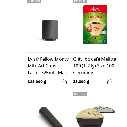
Đặt trước
Đặt trước
Ly sứ Fellow Monty
Giấy lọc café Melitta
Milk Art Cups -
100 (1-2 ly) Size 100-
Latte- 325ml - Màu
Germany
đen
825.000 ₫
35.000 ₫
Đặt trước