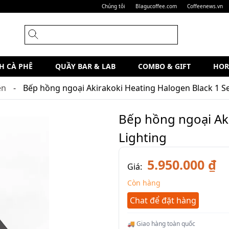
Chúng tôi
Blagucoffee.com
Coffeenews.vn
H CÀ PHÊ
QUẦY BAR & LAB
COMBO & GIFT
HOR
ện
Bếp hồng ngoại Akirakoki Heating Halogen Black 1 Se
Bếp hồng ngoại Aki
Lighting
5.950.000 ₫
Giá:
Còn hàng
Chat để đặt hàng
🚚 Giao hàng toàn quốc