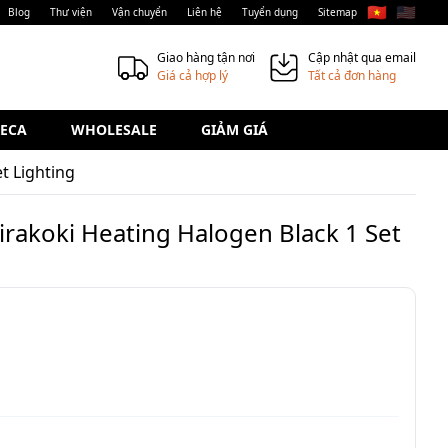
🇻🇳
🇺🇸
Blog
Thư viện
Vận chuyển
Liên hệ
Tuyển dụng
Sitemap
Giao hàng tận nơi
Cập nhật qua email
Giá cả hợp lý
Tất cả đơn hàng
ECA
WHOLESALE
GIẢM GIÁ
t Lighting
rakoki Heating Halogen Black 1 Set