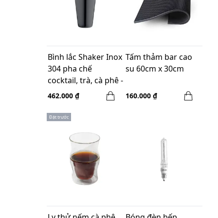
Bình lắc Shaker Inox
Tấm thảm bar cao
304 pha chế
su 60cm x 30cm
cocktail, trà, cà phê -
Màu Đen
462.000 ₫
160.000 ₫
Đặt trước
Ly thử nếm cà phê
Bóng đèn bếp