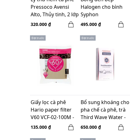
Pressoco Avensi
Halogen cho bình
Alto, Thủy tinh, 2 lớp
Syphon
475 ml
320.000 ₫
495.000 ₫
Đặt trước
Đặt trước
Giấy lọc cà phê
Bổ sung khoáng cho
Hario paper filter
pha chế cà phê, trà
V60 VCF-02-100M -
Third Wave Water -
Brown
Espresso profile - 12
135.000 ₫
650.000 ₫
Gói