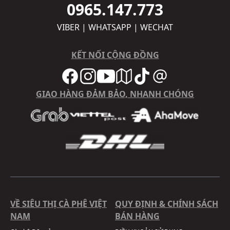
0965.147.773
VIBER | WHATSAPP | WECHAT
KẾT NỐI CỘNG ĐỒNG
GIAO HÀNG ĐẢM BẢO, NHANH CHÓNG
VỀ SIÊU THỊ CÀ PHÊ VIỆT
QUY ĐỊNH & CHÍNH SÁCH
NAM
BÁN HÀNG