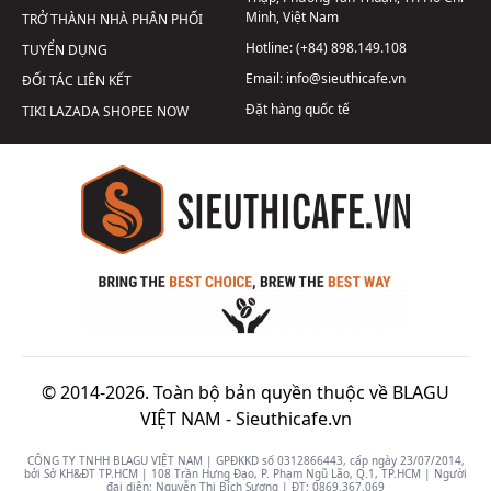
Minh, Việt Nam
TRỞ THÀNH NHÀ PHÂN PHỐI
Hotline:
(+84) 898.149.108
TUYỂN DỤNG
Email:
info@sieuthicafe.vn
ĐỐI TÁC LIÊN KẾT
Đặt hàng quốc tế
TIKI
LAZADA
SHOPEE
NOW
© 2014-2026. Toàn bộ bản quyền thuộc về BLAGU
VIỆT NAM -
Sieuthicafe.vn
CÔNG TY TNHH BLAGU VIỆT NAM | GPĐKKD số 0312866443, cấp ngày 23/07/2014,
bởi Sở KH&ĐT TP.HCM | 108 Trần Hưng Đạo, P. Phạm Ngũ Lão, Q.1, TP.HCM | Người
đại diện: Nguyễn Thị Bích Sương | ĐT:
0869.367.069