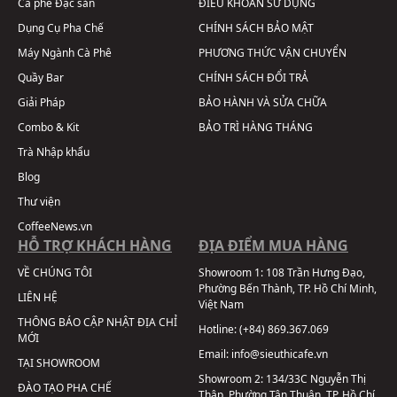
Cà phê Đặc sản
ĐIỀU KHOẢN SỬ DỤNG
Dụng Cụ Pha Chế
CHÍNH SÁCH BẢO MẬT
Máy Ngành Cà Phê
PHƯƠNG THỨC VẬN CHUYỂN
Quầy Bar
CHÍNH SÁCH ĐỔI TRẢ
Giải Pháp
BẢO HÀNH VÀ SỬA CHỮA
Combo & Kit
BẢO TRÌ HÀNG THÁNG
Trà Nhập khẩu
Blog
Thư viện
CoffeeNews.vn
HỖ TRỢ KHÁCH HÀNG
ĐỊA ĐIỂM MUA HÀNG
VỀ CHÚNG TÔI
Showroom 1:
108 Trần Hưng Đạo,
Phường Bến Thành, TP. Hồ Chí Minh,
LIÊN HỆ
Việt Nam
THÔNG BÁO CẬP NHẬT ĐỊA CHỈ
Hotline:
(+84) 869.367.069
MỚI
Email:
info@sieuthicafe.vn
TẠI SHOWROOM
Showroom 2:
134/33C Nguyễn Thị
ĐÀO TẠO PHA CHẾ
Thập, Phường Tân Thuận, TP. Hồ Chí