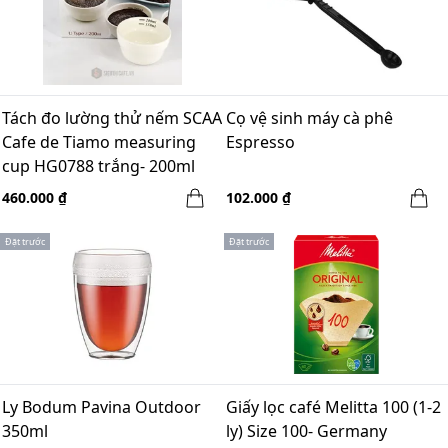
Tách đo lường thử nếm SCAA
Cọ vệ sinh máy cà phê
Cafe de Tiamo measuring
Espresso
cup HG0788 trắng- 200ml
460.000 ₫
102.000 ₫
Đặt trước
Đặt trước
Ly Bodum Pavina Outdoor
Giấy lọc café Melitta 100 (1-2
350ml
ly) Size 100- Germany