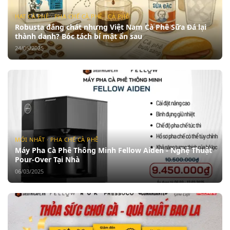
HẠT CÀ PHÊ · PHA CHẾ CÀ PHÊ · CÀ PHÊ
Robusta đắng chát nhưng Việt Nam Cà Phê Sữa Đá lại
thành danh? Bóc tách bí mật ẩn sau
24/05/2025
MỚI NHẤT · PHA CHẾ CÀ PHÊ
Máy Pha Cà Phê Thông Minh Fellow Aiden - Nghệ Thuật
Pour-Over Tại Nhà
06/03/2025