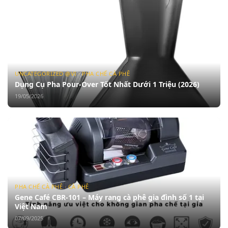
UNCATEGORIZED @VI · PHA CHẾ CÀ PHÊ
Dụng Cụ Pha Pour-Over Tốt Nhất Dưới 1 Triệu (2026)
19/05/2026
PHA CHẾ CÀ PHÊ · CÀ PHÊ
Gene Café CBR-101 – Máy rang cà phê gia đình số 1 tại
Việt Nam
07/09/2025