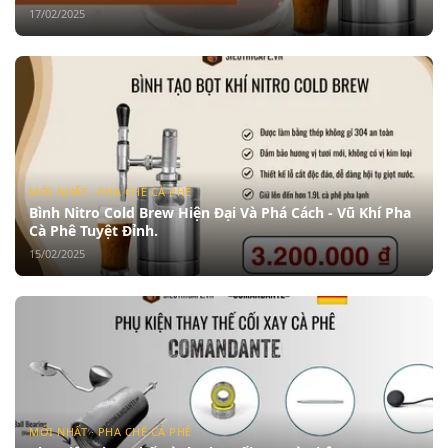
17/02/2025
MỚI NHẤT · PHA CHẾ CÀ PHÊ
Bình Nitro Cold Brew Hiện Đại Và Phá Cách - Vũ Khí Pha
Cà Phê Tuyệt Đỉnh.
15/02/2025
MỚI NHẤT · PHA CHẾ CÀ PHÊ