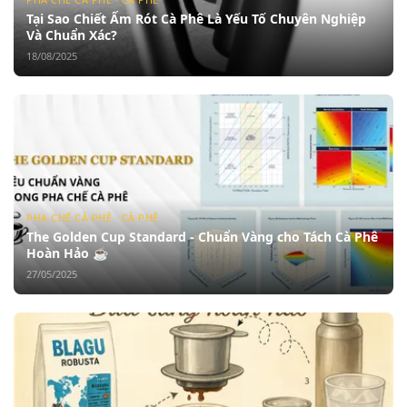
Tại Sao Chiết Ấm Rót Cà Phê Là Yếu Tố Chuyên Nghiệp
Và Chuẩn Xác?
18/08/2025
PHA CHẾ CÀ PHÊ · CÀ PHÊ
The Golden Cup Standard - Chuẩn Vàng cho Tách Cà Phê
Hoàn Hảo ☕
27/05/2025