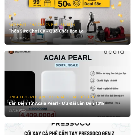
MỚI NHẤT · PHA CHẾ CÀ PHÊ · SỰ KIỆN
Thỏa Sức Chơi Cà - Quà Chất Bao La
05/03/2025
UNCATEGORIZED @VI · MỚI NHẤT · PHA CHẾ CÀ PHÊ
Cân Điện Tử Acaia Pearl - Ưu Đãi Lên Đến 10%
28/02/2025