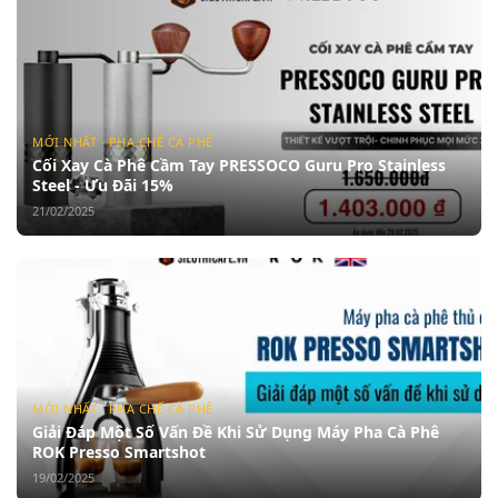
MỚI NHẤT · PHA CHẾ CÀ PHÊ
Cối Xay Cà Phê Cầm Tay PRESSOCO Guru Pro Stainless
Steel - Ưu Đãi 15%
21/02/2025
MỚI NHẤT · PHA CHẾ CÀ PHÊ
Giải Đáp Một Số Vấn Đề Khi Sử Dụng Máy Pha Cà Phê
ROK Presso Smartshot
19/02/2025