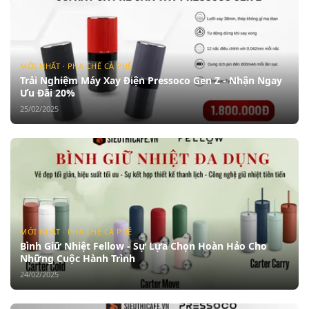
MỚI NHẤT · PHA CHẾ CÀ PHÊ
Trải Nghiệm Máy Xay Điện Pressoco Gen Z - Nhận Ngay
Ưu Đãi 20%
25/02/2025
MỚI NHẤT · PHA CHẾ CÀ PHÊ
Bình Giữ Nhiệt Fellow - Sự Lựa Chọn Hoàn Hảo Cho
Những Cuộc Hành Trình
24/02/2025