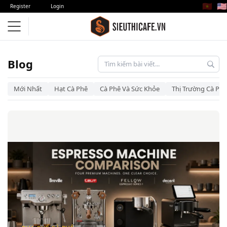
🇻🇳
🇺🇸
Register
Login
Blog – Siêu Thị Cà Phê
Blog
Mới Nhất
Hạt Cà Phê
Cà Phê Và Sức Khỏe
Thị Trường Cà Phê