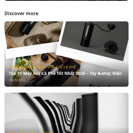
Discover more
UNCATEGORIZED @VI · PHA CHẾ CÀ PHÊ
Top 10 Máy Xay Cà Phê Tốt Nhất 2026 – Tay &amp; Điện
19/05/2026
PHA CHẾ CÀ PHÊ · CÀ PHÊ