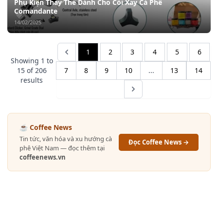
Phụ Kiện Thay Thế Dành Cho Cối Xay Cà Phê
Comandante
14/02/2025
1
2
3
4
5
6
Showing
1
to
15
of
206
7
8
9
10
...
13
14
results
☕ Coffee News
Tin tức, văn hóa và xu hướng cà
Đọc Coffee News →
phê Việt Nam — đọc thêm tại
coffeenews.vn