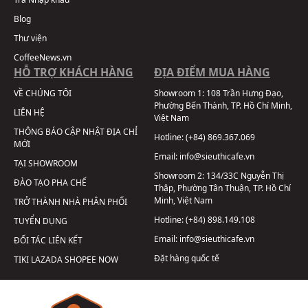
Blog
Thư viện
CoffeeNews.vn
HỖ TRỢ KHÁCH HÀNG
ĐỊA ĐIỂM MUA HÀNG
VỀ CHÚNG TÔI
Showroom 1:
108 Trần Hưng Đạo,
Phường Bến Thành, TP. Hồ Chí Minh,
LIÊN HỆ
Việt Nam
THÔNG BÁO CẬP NHẬT ĐỊA CHỈ
Hotline:
(+84) 869.367.069
MỚI
Email:
info@sieuthicafe.vn
TẠI SHOWROOM
Showroom 2:
134/33C Nguyễn Thị
ĐÀO TẠO PHA CHẾ
Thập, Phường Tân Thuận, TP. Hồ Chí
Minh, Việt Nam
TRỞ THÀNH NHÀ PHÂN PHỐI
Hotline:
(+84) 898.149.108
TUYỂN DỤNG
Email:
info@sieuthicafe.vn
ĐỐI TÁC LIÊN KẾT
Đặt hàng quốc tế
TIKI
LAZADA
SHOPEE
NOW