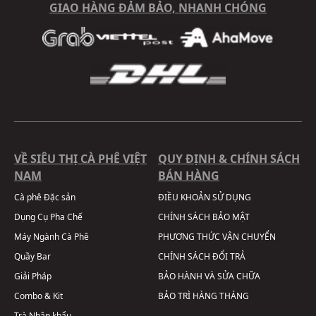
GIAO HÀNG ĐẢM BẢO, NHANH CHÓNG
VỀ SIÊU THỊ CÀ PHÊ VIỆT
QUY ĐỊNH & CHÍNH SÁCH
NAM
BÁN HÀNG
Cà phê Đặc sản
ĐIỀU KHOẢN SỬ DỤNG
Dụng Cụ Pha Chế
CHÍNH SÁCH BẢO MẬT
Máy Ngành Cà Phê
PHƯƠNG THỨC VẬN CHUYỂN
Quầy Bar
CHÍNH SÁCH ĐỔI TRẢ
Giải Pháp
BẢO HÀNH VÀ SỬA CHỮA
Combo & Kit
BẢO TRÌ HÀNG THÁNG
Trà Nhập khẩu