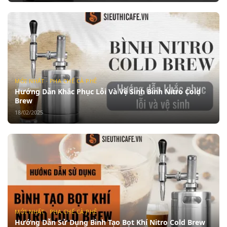
MỚI NHẤT · PHA CHẾ CÀ PHÊ
Hướng Dẫn Khắc Phục Lỗi Và Vệ Sinh Bình Nitro Cold
Brew
18/02/2025
MỚI NHẤT · PHA CHẾ CÀ PHÊ
Hướng Dẫn Sử Dụng Bình Tạo Bọt Khí Nitro Cold Brew