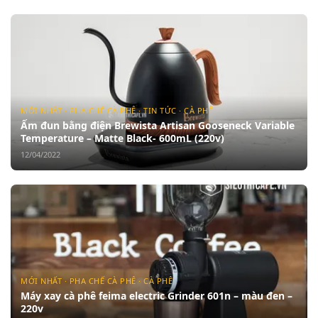
MỚI NHẤT · PHA CHẾ CÀ PHÊ · TIN TỨC · CÀ PHÊ
Ấm đun bằng điện Brewista Artisan Gooseneck Variable
Temperature – Matte Black- 600mL (220v)
12/04/2022
MỚI NHẤT · PHA CHẾ CÀ PHÊ · CÀ PHÊ
Máy xay cà phê feima electric Grinder 601n – màu đen –
220v