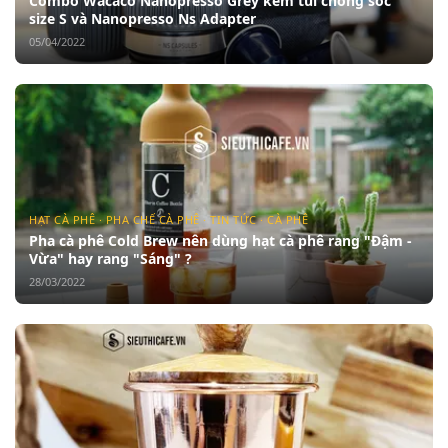
Combo Wacaco Nanopresso Grey kèm túi chống sốc
size S và Nanopresso Ns Adapter
05/04/2022
HẠT CÀ PHÊ · PHA CHẾ CÀ PHÊ · TIN TỨC · CÀ PHÊ
Pha cà phê Cold Brew nên dùng hạt cà phê rang "Đậm -
Vừa" hay rang "Sáng" ?
28/03/2022