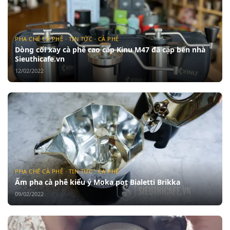
PHA CHẾ CÀ PHÊ · TIN TỨC · CÀ PHÊ
Dòng cối xay cà phê cao cấp Kinu M47 đã cập bến nhà
Sieuthicafe.vn
12/02/2022
PHA CHẾ CÀ PHÊ · TIN TỨC · CÀ PHÊ
Ấm pha cà phê kiểu ý Moka pot Bialetti Brikka
09/02/2022