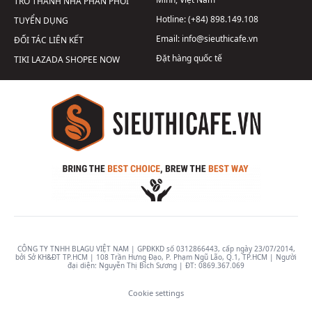
TRỞ THÀNH NHÀ PHÂN PHỐI
Hotline:
(+84) 898.149.108
TUYỂN DỤNG
Email:
info@sieuthicafe.vn
ĐỐI TÁC LIÊN KẾT
Đặt hàng quốc tế
TIKI
LAZADA
SHOPEE
NOW
CÔNG TY TNHH BLAGU VIỆT NAM | GPĐKKD số 0312866443, cấp ngày 23/07/2014,
bởi Sở KH&ĐT TP.HCM | 108 Trần Hưng Đạo, P. Phạm Ngũ Lão, Q.1, TP.HCM | Người
đại diện: Nguyễn Thị Bích Sương | ĐT:
0869.367.069
Cookie settings