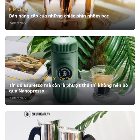
PHA CHẾ CÀ PHÊ · TIN TỨC · CÀ PHÊ
Bản nâng cấp của những chiếc phin nhôm bạc
24/02/2022
PHA CHẾ CÀ PHÊ · TIN TỨC · CÀ PHÊ
Tín đồ Espresso mà còn là phượt thủ thì không nên bỏ
qua Nanopresso
23/02/2022