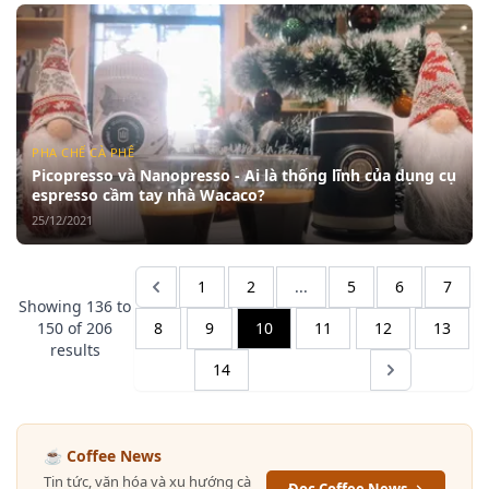
PHA CHẾ CÀ PHÊ
Picopresso và Nanopresso - Ai là thống lĩnh của dụng cụ
espresso cầm tay nhà Wacaco?
25/12/2021
1
2
...
5
6
7
Showing
136
to
150
of
206
8
9
10
11
12
13
results
14
☕ Coffee News
Tin tức, văn hóa và xu hướng cà
Đọc Coffee News →