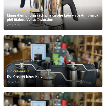
PHA CHẾ CÀ PHÊ · TIN TỨC · CÀ PHÊ
Mang đậm phong cách pha cà phê kiểu ý với Ấm pha cà
phê Bialetti Venus Induction
22/02/2022
PHA CHẾ CÀ PHÊ
Đôi điều về hãng Kinu
15/02/2022