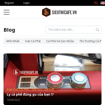
🇻🇳
🇺🇸
Register
Login
Blog – Siêu Thị Cà Phê
Blog
Mới Nhất
Hạt Cà Phê
Cà Phê Và Sức Khỏe
Thị Trường Cà Phê
PHA CHẾ CÀ PHÊ · TIN TỨC · CÀ PHÊ
Ly cà phê đúng gu của bạn !?
16/04/2022