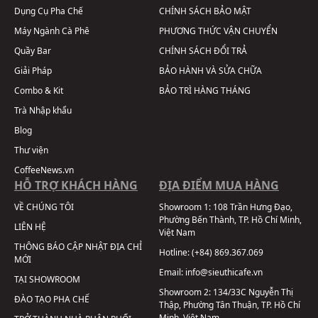
Dụng Cụ Pha Chế
CHÍNH SÁCH BẢO MẬT
Máy Ngành Cà Phê
PHƯƠNG THỨC VẬN CHUYỂN
Quầy Bar
CHÍNH SÁCH ĐỔI TRẢ
Giải Pháp
BẢO HÀNH VÀ SỬA CHỮA
Combo & Kit
BẢO TRÌ HÀNG THÁNG
Trà Nhập khẩu
Blog
Thư viện
CoffeeNews.vn
HỖ TRỢ KHÁCH HÀNG
ĐỊA ĐIỂM MUA HÀNG
VỀ CHÚNG TÔI
Showroom 1:
108 Trần Hưng Đạo,
Phường Bến Thành, TP. Hồ Chí Minh,
LIÊN HỆ
Việt Nam
THÔNG BÁO CẬP NHẬT ĐỊA CHỈ
Hotline:
(+84) 869.367.069
MỚI
Email:
info@sieuthicafe.vn
TẠI SHOWROOM
Showroom 2:
134/33C Nguyễn Thị
ĐÀO TẠO PHA CHẾ
Thập, Phường Tân Thuận, TP. Hồ Chí
Minh, Việt Nam