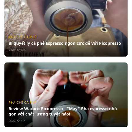
PHA CHẾ CÀ PHÊ
Bí quyết ly cà phê Espresso ngon cực dễ với Picopresso
23/01/2022
PHA CHẾ CÀ PHÊ
Review Wacaco Picopresso - "Máy" Pha espresso nhỏ
gọn với chất lượng tuyệt hảo!
20/01/2022