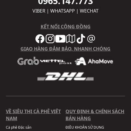
0965.147.773
VIBER | WHATSAPP | WECHAT
KẾT NỐI CỘNG ĐỒNG
GIAO HÀNG ĐẢM BẢO, NHANH CHÓNG
VỀ SIÊU THỊ CÀ PHÊ VIỆT
QUY ĐỊNH & CHÍNH SÁCH
NAM
BÁN HÀNG
Cà phê Đặc sản
ĐIỀU KHOẢN SỬ DỤNG