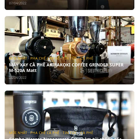
07/04/2022
MỚI NHẤT · PHA CHẾ CÀ PHÊ · TIN TỨC · CÀ PHÊ
MÁY XAY CÀ PHÊ AKIRAKOKI COFFEE GRINDER SUPER
M-520A Matt
06/04/2022
MỚI NHẤT · PHA CHẾ CÀ PHÊ · TIN TỨC · CÀ PHÊ