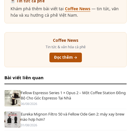
☕ Tin tức cà phê
Khám phá thêm bài viết tại
Coffee News
— tin tức, văn
hóa và xu hướng cà phê Việt Nam.
Coffee News
Tin tức & văn hóa cà phê
Đọc thêm →
Bài viết liên quan
Fellow Espresso Series 1 × Opus 2 – Một Coffee Station Đồng
Bộ Cho Góc Espresso Tại Nhà
06/08/2026
Eureka Mignon Filtro 50 và Fellow Ode Gen 2: máy xay brew
nào hợp hơn?
01/08/2026