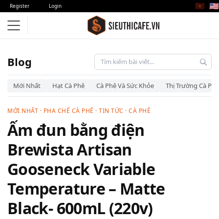
🇻🇳
🇺🇸
Register
Login
Blog
Mới Nhất
Hạt Cà Phê
Cà Phê Và Sức Khỏe
Thị Trường Cà Phê
MỚI NHẤT
·
PHA CHẾ CÀ PHÊ
·
TIN TỨC
·
CÀ PHÊ
Ấm đun bằng điện
Brewista Artisan
Gooseneck Variable
Temperature – Matte
Black- 600mL (220v)