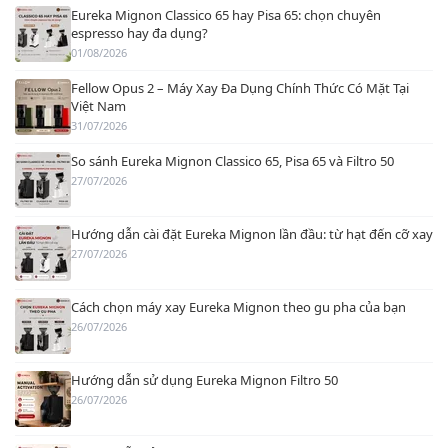
Eureka Mignon Classico 65 hay Pisa 65: chọn chuyên
espresso hay đa dụng?
01/08/2026
Fellow Opus 2 – Máy Xay Đa Dụng Chính Thức Có Mặt Tại
Việt Nam
31/07/2026
So sánh Eureka Mignon Classico 65, Pisa 65 và Filtro 50
27/07/2026
Hướng dẫn cài đặt Eureka Mignon lần đầu: từ hạt đến cỡ xay
27/07/2026
Cách chọn máy xay Eureka Mignon theo gu pha của bạn
26/07/2026
Hướng dẫn sử dụng Eureka Mignon Filtro 50
26/07/2026