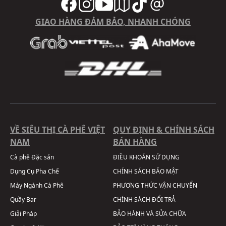
GIAO HÀNG ĐẢM BẢO, NHANH CHÓNG
VỀ SIÊU THỊ CÀ PHÊ VIỆT
QUY ĐỊNH & CHÍNH SÁCH
NAM
BÁN HÀNG
Cà phê Đặc sản
ĐIỀU KHOẢN SỬ DỤNG
Dụng Cụ Pha Chế
CHÍNH SÁCH BẢO MẬT
Máy Ngành Cà Phê
PHƯƠNG THỨC VẬN CHUYỂN
Quầy Bar
CHÍNH SÁCH ĐỔI TRẢ
Giải Pháp
BẢO HÀNH VÀ SỬA CHỮA