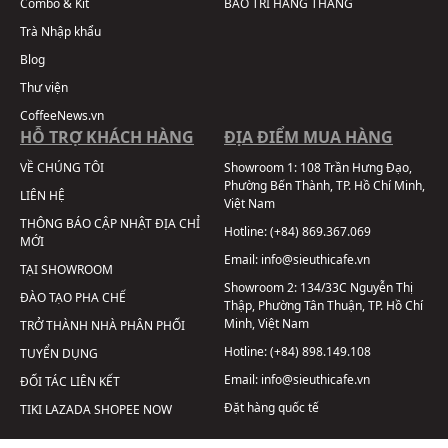
Combo & Kit
BẢO TRÌ HÀNG THÁNG
Trà Nhập khẩu
Blog
Thư viện
CoffeeNews.vn
HỖ TRỢ KHÁCH HÀNG
ĐỊA ĐIỂM MUA HÀNG
VỀ CHÚNG TÔI
Showroom 1:
108 Trần Hưng Đạo,
Phường Bến Thành, TP. Hồ Chí Minh,
LIÊN HỆ
Việt Nam
THÔNG BÁO CẬP NHẬT ĐỊA CHỈ
Hotline:
(+84) 869.367.069
MỚI
Email:
info@sieuthicafe.vn
TẠI SHOWROOM
Showroom 2:
134/33C Nguyễn Thị
ĐÀO TẠO PHA CHẾ
Thập, Phường Tân Thuận, TP. Hồ Chí
Minh, Việt Nam
TRỞ THÀNH NHÀ PHÂN PHỐI
Hotline:
(+84) 898.149.108
TUYỂN DỤNG
Email:
info@sieuthicafe.vn
ĐỐI TÁC LIÊN KẾT
Đặt hàng quốc tế
TIKI
LAZADA
SHOPEE
NOW