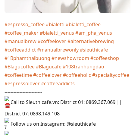
#espresso_coffee
#bialetti
#bialetti_coffee
#coffee_maker
#bialetti_venus
#am_pha_venus
#manualbrew
#coffeelover
#alternativebrewing
#coffeeaddict
#manualbrewonly
#sieuthicafe
#1Bphamthaibuong
#newshowroom
#coffeeshop
#Blagucoffee
#Blagucafe
#108tranhungdao
#coffeetime
#coffeelover
#coffeeholic
#specialtycoffee
#espressolover
#coffeeaddicts
-------------------------
Call to Sieuthicafe.vn: District 01: 0869.367.069 ||
District 07: 0898.149.108
Follow us on Instagram: @sieuthicafe