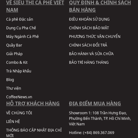
VỀ SIÊU THỊ CÀ PHÊ VIỆT
QUY ĐỊNH & CHÍNH SÁCH
NAM
BÁN HÀNG
Cà phê Đặc sản
ĐIỀU KHOẢN SỬ DỤNG
Dụng Cụ Pha Chế
CHÍNH SÁCH BẢO MẬT
Máy Ngành Cà Phê
PHƯƠNG THỨC VẬN CHUYỂN
Quầy Bar
CHÍNH SÁCH ĐỔI TRẢ
Giải Pháp
BẢO HÀNH VÀ SỬA CHỮA
Combo & Kit
BẢO TRÌ HÀNG THÁNG
Trà Nhập khẩu
Blog
Thư viện
CoffeeNews.vn
HỖ TRỢ KHÁCH HÀNG
ĐỊA ĐIỂM MUA HÀNG
VỀ CHÚNG TÔI
Showroom 1:
108 Trần Hưng Đạo,
Phường Bến Thành, TP. Hồ Chí Minh,
LIÊN HỆ
Việt Nam
THÔNG BÁO CẬP NHẬT ĐỊA CHỈ
Hotline:
(+84) 869.367.069
MỚI