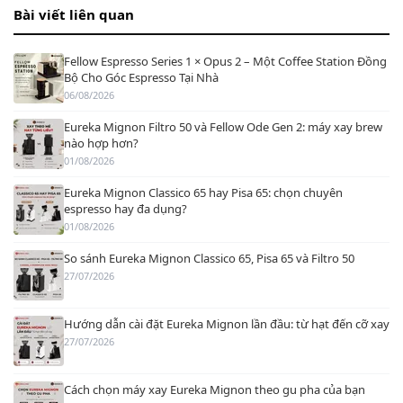
Bài viết liên quan
Fellow Espresso Series 1 × Opus 2 – Một Coffee Station Đồng
Bộ Cho Góc Espresso Tại Nhà
06/08/2026
Eureka Mignon Filtro 50 và Fellow Ode Gen 2: máy xay brew
nào hợp hơn?
01/08/2026
Eureka Mignon Classico 65 hay Pisa 65: chọn chuyên
espresso hay đa dụng?
01/08/2026
So sánh Eureka Mignon Classico 65, Pisa 65 và Filtro 50
27/07/2026
Hướng dẫn cài đặt Eureka Mignon lần đầu: từ hạt đến cỡ xay
27/07/2026
Cách chọn máy xay Eureka Mignon theo gu pha của bạn