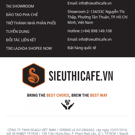
Email:
info@sieuthicafe.vn
TẠI SHOWROOM
Showroom 2:
134/33C Nguyễn Thị
ĐÀO TẠO PHA CHẾ
Thập, Phường Tân Thuận, TP. Hồ Chí
Minh, Việt Nam
TRỞ THÀNH NHÀ PHÂN PHỐI
Hotline:
(+84) 898.149.108
TUYỂN DỤNG
Email:
info@sieuthicafe.vn
ĐỐI TÁC LIÊN KẾT
Đặt hàng quốc tế
TIKI
LAZADA
SHOPEE
NOW
CÔNG TY TNHH BLAGU VIỆT NAM | GPĐKKD số 0312866443, cấp ngày 23/07/2014,
bởi Sở KH&ĐT TP.HCM | 108 Trần Hưng Đạo, P. Phạm Ngũ Lão, Q.1, TP.HCM | Người