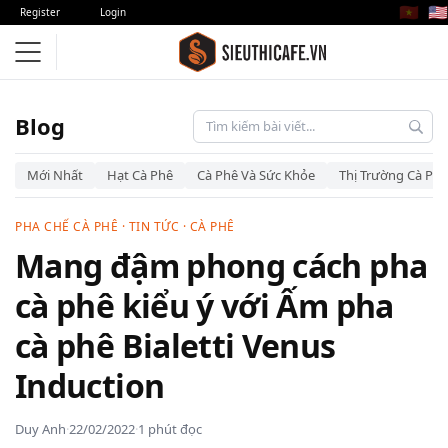
🇻🇳
🇺🇸
Register
Login
Blog
Mới Nhất
Hạt Cà Phê
Cà Phê Và Sức Khỏe
Thị Trường Cà Phê
PHA CHẾ CÀ PHÊ
·
TIN TỨC
·
CÀ PHÊ
Mang đậm phong cách pha
cà phê kiểu ý với Ấm pha
cà phê Bialetti Venus
Induction
Duy Anh
·
22/02/2022
·
1 phút đọc