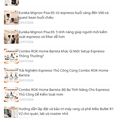
Eureka Mignon Pisa 65: từ espresso buổi sáng đến V60 và
guest bean buổi chiều
23/07/2026
Eureka Mignon Pisa 65: 5 tính năng giúp người mới kiểm
soát espresso và filter dễ hơn
22/07/2026
Combo ROK Home Barista Khác Gì Một Setup Espresso
Thông Thường?
22/07/2026
Trải Nghiệm Espresso Thủ Công Cùng Combo ROK Home
Barista
20/07/2026
Combo ROK Home Barista: Bộ Ba Tính Năng Cho Espresso
Thủ Công Dễ Kiểm Soát Hơn
15/07/2026
Hướng dẫn lắp đặt và bảo trì máy rang cà phê Aillio Bullet R1
V2 cho quán, lab và roaster nhỏ