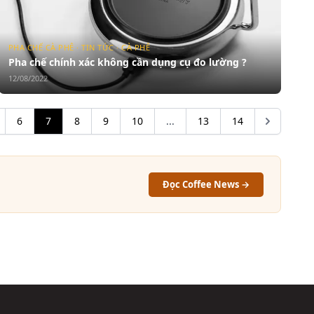
PHA CHẾ CÀ PHÊ · TIN TỨC · CÀ PHÊ
Pha chế chính xác không cần dụng cụ đo lường ?
12/08/2022
6
7
8
9
10
...
13
14
Đọc Coffee News →