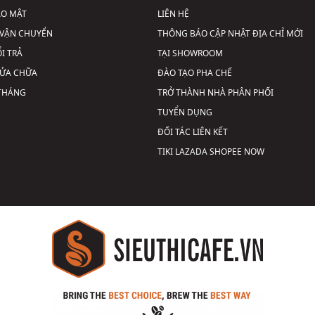
ẢO MẬT
LIÊN HỆ
VẬN CHUYỂN
THÔNG BÁO CẬP NHẬT ĐỊA CHỈ MỚI
I TRẢ
TẠI SHOWROOM
SỬA CHỮA
ĐÀO TẠO PHA CHẾ
 THÁNG
TRỞ THÀNH NHÀ PHÂN PHỐI
TUYỂN DỤNG
ĐỐI TÁC LIÊN KẾT
TIKI
LAZADA
SHOPEE
NOW