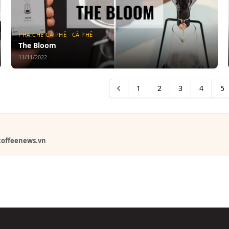
PHA CHẾ CÀ PHÊ · CÀ PHÊ
The Bloom
11/11/2022
1
2
3
4
5
coffeenews.vn