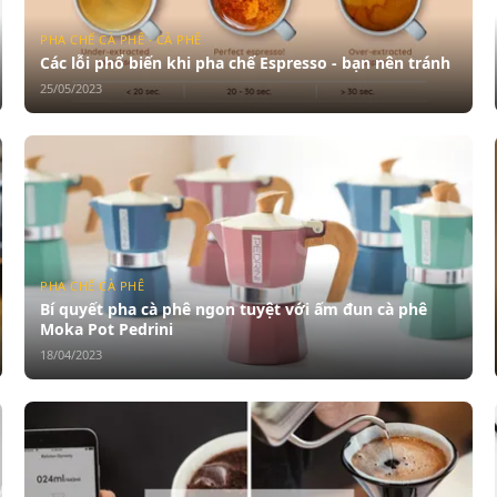
PHA CHẾ CÀ PHÊ · CÀ PHÊ
Các lỗi phổ biến khi pha chế Espresso - bạn nên tránh
25/05/2023
PHA CHẾ CÀ PHÊ
Bí quyết pha cà phê ngon tuyệt với ấm đun cà phê
Moka Pot Pedrini
18/04/2023