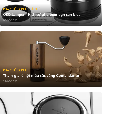
PHA CHẾ CÀ PHÊ · CÀ PHÊ
OCD tamper - Kích cỡ phổ biến bạn cần biết
06/05/2023
PHA CHẾ CÀ PHÊ
Tham gia lễ hội màu sắc cùng Comandante
29/03/2023