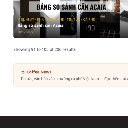
MỚI NHẤT · PHA CHẾ CÀ PHÊ · TIN TỨC · CÀ PHÊ
Bảng so sánh cân Acaia
30/12/2022
Showing
91
to
105
of
206
results
☕ Coffee News
Tin tức, văn hóa và xu hướng cà phê Việt Nam — đọc thêm tại