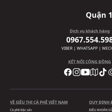
Quận 1
Dịch vụ khách hàng
0967.554.59
VIBER | WHATSAPP | WEC
KẾT NỐI CỘNG ĐỒNG
VỀ SIÊU THỊ CÀ PHÊ VIỆT NAM
QUY ĐỊNH 
Cà phê Đặc sản
ĐIỀU KHOẢN S