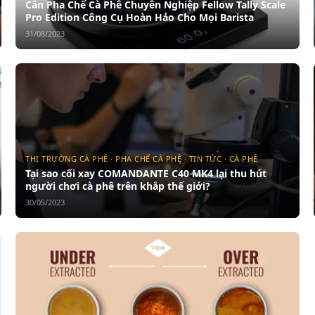
Cân Pha Chế Cà Phê Chuyên Nghiệp Fellow Tally Scale
Pro Edition Công Cụ Hoàn Hảo Cho Mọi Barista
31/08/2023
THỊ TRƯỜNG CÀ PHÊ · PHA CHẾ CÀ PHÊ · TIN TỨC · CÀ PHÊ
Tại sao cối xay COMANDANTE C40 MK4 lại thu hút
người chơi cà phê trên khắp thế giới?
30/05/2023