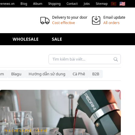
🇻🇳
🇺🇸
eenews.vn
Blog
Album
Shipping
Contact
Jobs
Sitemap
Delivery to your door
Email update
Cost effective
All orders
WHOLESALE
SALE
am
Blagu
Hướng dẫn sử dụng
Cà Phê
B2B
PHA CHẾ CÀ PHÊ · CÀ PHÊ