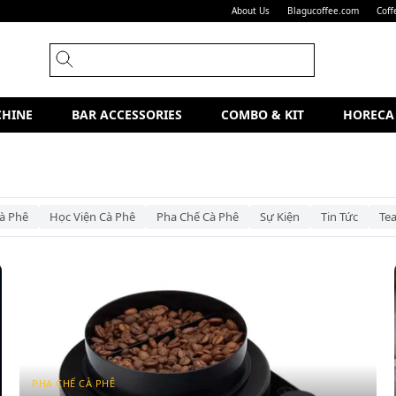
About Us
Blagucoffee.com
Coff
CHINE
BAR ACCESSORIES
COMBO & KIT
HORECA
à Phê
Học Viện Cà Phê
Pha Chế Cà Phê
Sự Kiện
Tin Tức
Te
PHA CHẾ CÀ PHÊ