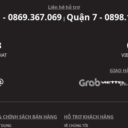
Liên hệ hỗ trợ
 - 0869.367.069
Quận 7 - 0898.
|
8
HAT
VI
GIAO H
& CHÍNH SÁCH BÁN HÀNG
HỖ TRỢ KHÁCH HÀNG
Ử DỤNG
VỀ CHÚNG TÔI