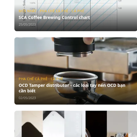
MỚI NHẤT · PHA CHẾ CÀ PHÊ · CÀ PHÊ
SCA Coffee Brewing Control chart
25/05/2023
PHA CHẾ CÀ PHÊ · CÀ PHÊ
OCD Tamper distributor - các loại tay nén OCD bạn
cần biết
02/05/2023