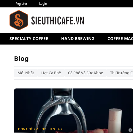
Register
Login
SPECIALTY COFFEE
HAND BREWING
COFFEE MA
Blog – Siêu Thị Cà Phê
Blog
Mới Nhất
Hạt Cà Phê
Cà Phê Và Sức Khỏe
Thị Trường C
PHA CHẾ CÀ PHÊ · TIN TỨC