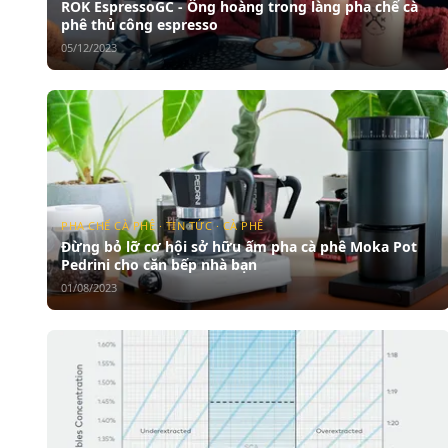
ROK EspressoGC - Ông hoàng trong làng pha chế cà
phê thủ công espresso
05/12/2023
PHA CHẾ CÀ PHÊ · TIN TỨC · CÀ PHÊ
Đừng bỏ lỡ cơ hội sở hữu ấm pha cà phê Moka Pot
Pedrini cho căn bếp nhà bạn
01/08/2023