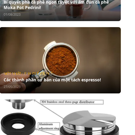
Bí quyết pha cà phê ngon tuyệt với ấm đun cà phê
Moka Pot Pedrini!
01/08/2023
MỚI NHẤT · PHA CHẾ CÀ PHÊ
Các thành phần cơ bản của một tách espresso!
27/05/2023