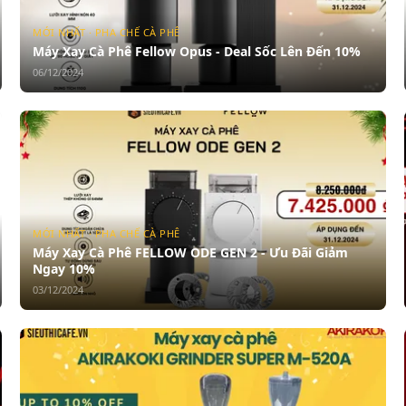
MỚI NHẤT · PHA CHẾ CÀ PHÊ
Máy Xay Cà Phê Fellow Opus - Deal Sốc Lên Đến 10%
06/12/2024
MỚI NHẤT · PHA CHẾ CÀ PHÊ
Máy Xay Cà Phê FELLOW ODE GEN 2 - Ưu Đãi Giảm
Ngay 10%
03/12/2024