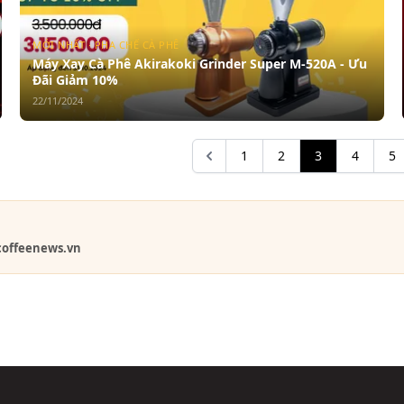
MỚI NHẤT · PHA CHẾ CÀ PHÊ
Máy Xay Cà Phê Akirakoki Grinder Super M-520A - Ưu
Đãi Giảm 10%
22/11/2024
1
2
3
4
5
coffeenews.vn