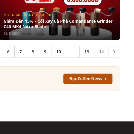
MỚI NHẤT · PHA CHẾ CÀ PHÊ
Giảm Đến 15% - Cối Xay Cà Phê Comandante Grinder
C40 MK4 Nitro Blade
13/11/2024
6
7
8
9
10
...
13
14
Đọc Coffee News →