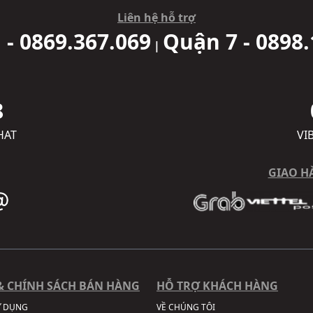
Liên hệ hỗ trợ
 - 0869.367.069
Quận 7 - 0898.
|
8
HAT
VI
GIAO H
& CHÍNH SÁCH BÁN HÀNG
HỖ TRỢ KHÁCH HÀNG
Ử DỤNG
VỀ CHÚNG TÔI