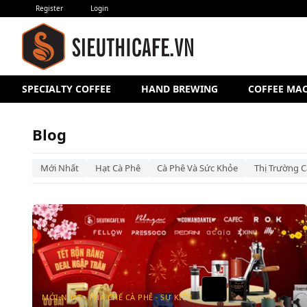
Register
Login
SPECIALTY COFFEE
HAND BREWING
COFFEE MA
Blog – Siêu Thị Cà Phê
Blog
Mới Nhất
Hạt Cà Phê
Cà Phê Và Sức Khỏe
Thị Trường C
MỚI NHẤT · PHA CHẾ CÀ PHÊ · SỰ KIỆN