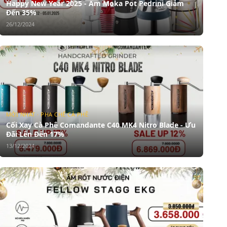
Happy New Year 2025 - Ấm Moka Pot Pedrini Giảm
Đến 35%
26/12/2024
MỚI NHẤT · PHA CHẾ CÀ PHÊ
Cối Xay Cà Phê Comandante C40 MK4 Nitro Blade - Ưu
Đãi Lên Đến 17%
13/12/2024