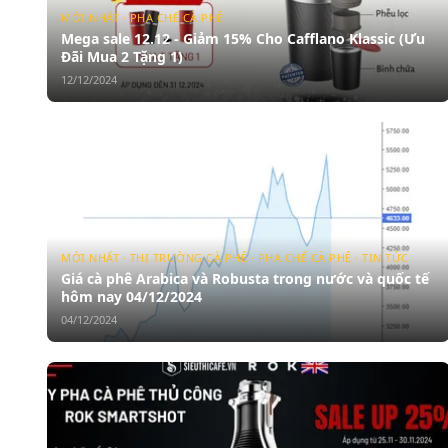
MỚI NHẤT · PHA CHẾ CÀ PHÊ
Mega sale 12.12 - Giảm 15% Cho Cafflano Klassic (Ưu
Đãi Mua 2 Tặng 1)
12/12/2024
MỚI NHẤT · THỊ TRƯỜNG CÀ PHÊ · PHA CHẾ CÀ PHÊ · TIN TỨC
Giá cà phê Arabica và Robusta trong nước và quốc tế
hôm nay 04/12/2024
04/12/2024