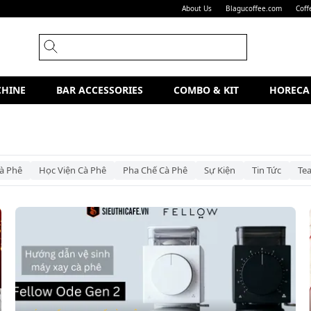
About Us
Blagucoffee.com
Coff
CHINE
BAR ACCESSORIES
COMBO & KIT
HORECA
à Phê
Học Viện Cà Phê
Pha Chế Cà Phê
Sự Kiện
Tin Tức
Te