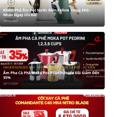
MỚI NHẤT · PHA CHẾ CÀ PHÊ
Khám Phá Ấm Rót Nước Điện Fellow Stagg EKG -
Nhận Ngay Ưu Đãi
04/12/2024
UNCATEGORIZED @VI · MỚI NHẤT · PHA CHẾ CÀ PHÊ · SỰ KIỆN
Ấm Pha Cà Phê Moka Pot PEDRINI - Ưu Đãi Giảm Đến
35%
28/11/2024