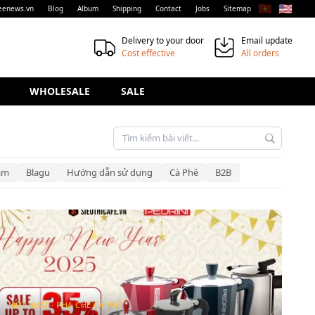
🇻🇳
🇺🇸
eenews.vn
Blog
Album
Shipping
Contact
Jobs
Sitemap
Delivery to your door
Email update
Cost effective
All orders
WHOLESALE
SALE
am
Blagu
Hướng dẫn sử dụng
Cà Phê
B2B
MỚI NHẤT · PHA CHẾ CÀ PHÊ