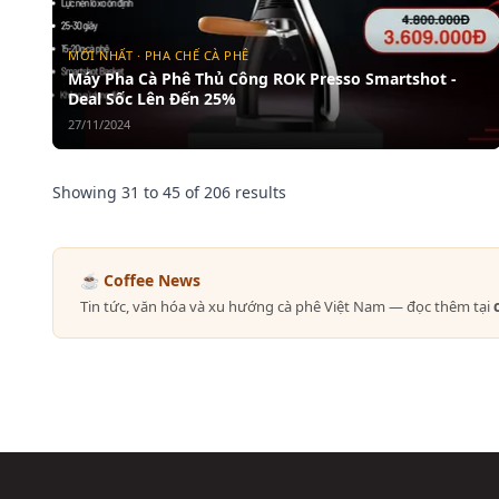
MỚI NHẤT · PHA CHẾ CÀ PHÊ
Máy Pha Cà Phê Thủ Công ROK Presso Smartshot -
Deal Sốc Lên Đến 25%
27/11/2024
Showing
31
to
45
of
206
results
☕ Coffee News
Tin tức, văn hóa và xu hướng cà phê Việt Nam — đọc thêm tại