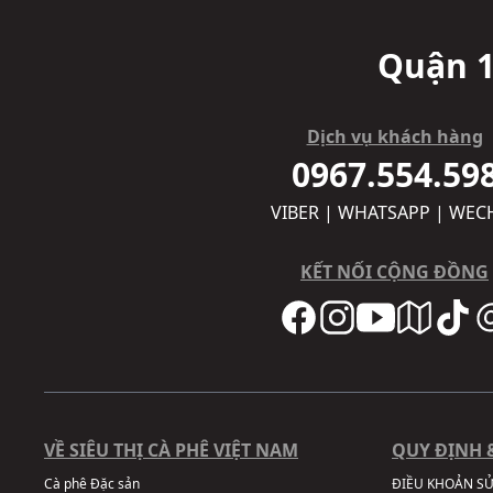
Quận 1
Dịch vụ khách hàng
0967.554.59
VIBER | WHATSAPP | WEC
KẾT NỐI CỘNG ĐỒNG
VỀ SIÊU THỊ CÀ PHÊ VIỆT NAM
QUY ĐỊNH 
Cà phê Đặc sản
ĐIỀU KHOẢN S