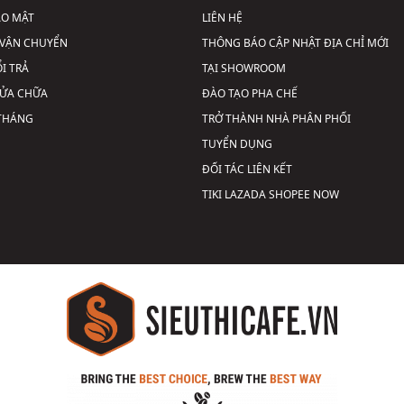
ẢO MẬT
LIÊN HỆ
VẬN CHUYỂN
THÔNG BÁO CẬP NHẬT ĐỊA CHỈ MỚI
I TRẢ
TẠI SHOWROOM
SỬA CHỮA
ĐÀO TẠO PHA CHẾ
 THÁNG
TRỞ THÀNH NHÀ PHÂN PHỐI
TUYỂN DỤNG
ĐỐI TÁC LIÊN KẾT
TIKI
LAZADA
SHOPEE
NOW