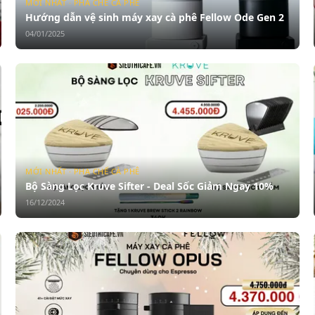
MỚI NHẤT · PHA CHẾ CÀ PHÊ
Hướng dẫn vệ sinh máy xay cà phê Fellow Ode Gen 2
04/01/2025
MỚI NHẤT · PHA CHẾ CÀ PHÊ
Bộ Sàng Lọc Kruve Sifter - Deal Sốc Giảm Ngay 10%
16/12/2024