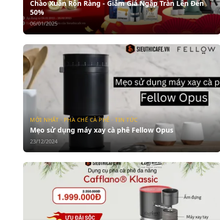
Chào Xuân Rộn Ràng - Giảm Giá Ngập Tràn Lên Đến
50%
06/01/2025
MỚI NHẤT · PHA CHẾ CÀ PHÊ · TIN TỨC
Mẹo sử dụng máy xay cà phê Fellow Opus
23/12/2024