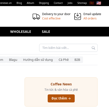
🇻🇳
🇺🇸
eenews.vn
Blog
Album
Shipping
Contact
Jobs
Sitemap
Delivery to your door
Email update
Cost effective
All orders
WHOLESALE
SALE
am
Blagu
Hướng dẫn sử dụng
Cà Phê
B2B
Coffee News
Tin tức & văn hóa cà phê
Đọc thêm →