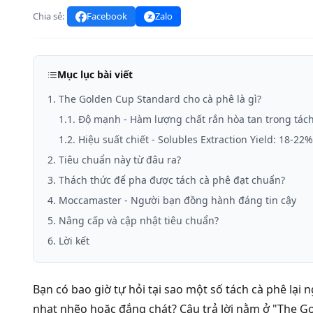
Chia sẻ:
Facebook
Zalo
Mục lục bài viết
1. The Golden Cup Standard cho cà phê là gì?
1.1. Độ mạnh - Hàm lượng chất rắn hòa tan trong tách 
1.2. Hiệu suất chiết - Solubles Extraction Yield: 18-22%
2. Tiêu chuẩn này từ đâu ra?
3. Thách thức để pha được tách cà phê đạt chuẩn?
4. Moccamaster - Người bạn đồng hành đáng tin cậy
5. Nâng cấp và cập nhật tiêu chuẩn?
6. Lời kết
Bạn có bao giờ tự hỏi tại sao một số tách cà phê lạ
nhạt nhẽo hoặc đắng chát? Câu trả lời nằm ở "The Go