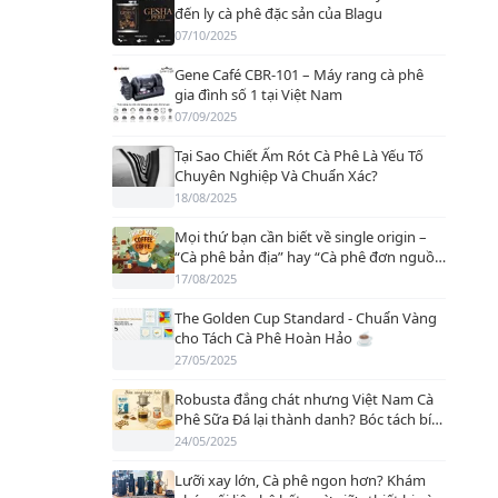
đến ly cà phê đặc sản của Blagu
07/10/2025
Gene Café CBR-101 – Máy rang cà phê
gia đình số 1 tại Việt Nam
07/09/2025
Tại Sao Chiết Ấm Rót Cà Phê Là Yếu Tố
Chuyên Nghiệp Và Chuẩn Xác?
18/08/2025
Mọi thứ bạn cần biết về single origin –
“Cà phê bản địa” hay “Cà phê đơn nguồn
gốc
17/08/2025
The Golden Cup Standard - Chuẩn Vàng
cho Tách Cà Phê Hoàn Hảo ☕
27/05/2025
Robusta đắng chát nhưng Việt Nam Cà
Phê Sữa Đá lại thành danh? Bóc tách bí
mật ẩn sau
24/05/2025
Lưỡi xay lớn, Cà phê ngon hơn? Khám