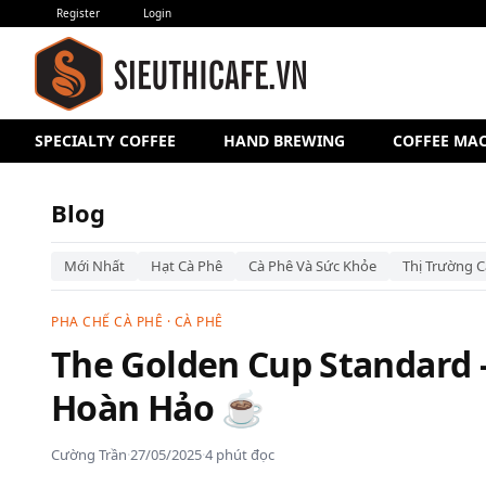
Register
Login
SPECIALTY COFFEE
HAND BREWING
COFFEE MA
Blog
Mới Nhất
Hạt Cà Phê
Cà Phê Và Sức Khỏe
Thị Trường C
PHA CHẾ CÀ PHÊ
·
CÀ PHÊ
The Golden Cup Standard 
Hoàn Hảo ☕
Cường Trần
·
27/05/2025
·
4 phút đọc