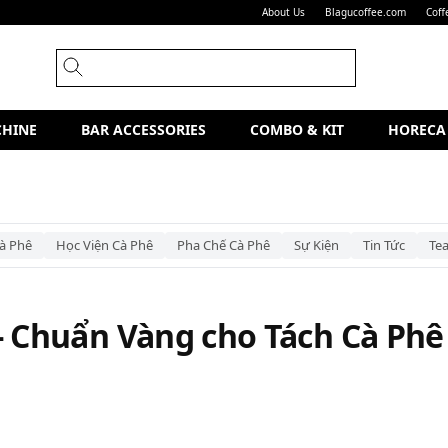
About Us
Blagucoffee.com
Coff
CHINE
BAR ACCESSORIES
COMBO & KIT
HORECA
à Phê
Học Viện Cà Phê
Pha Chế Cà Phê
Sự Kiện
Tin Tức
Te
- Chuẩn Vàng cho Tách Cà Phê