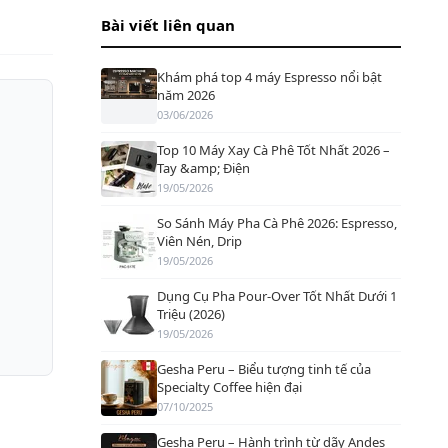
Bài viết liên quan
Khám phá top 4 máy Espresso nổi bật
năm 2026
03/06/2026
Top 10 Máy Xay Cà Phê Tốt Nhất 2026 –
Tay &amp; Điện
19/05/2026
So Sánh Máy Pha Cà Phê 2026: Espresso,
Viên Nén, Drip
19/05/2026
Dụng Cụ Pha Pour-Over Tốt Nhất Dưới 1
Triệu (2026)
19/05/2026
Gesha Peru – Biểu tượng tinh tế của
Specialty Coffee hiện đại
07/10/2025
Gesha Peru – Hành trình từ dãy Andes