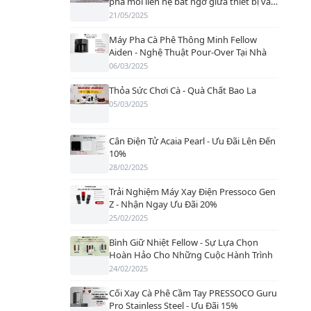
phá mối liên hệ bất ngờ giữa thiết bị và
hương vị!
21/05/2025
Máy Pha Cà Phê Thông Minh Fellow
Aiden - Nghệ Thuật Pour-Over Tại Nhà
06/03/2025
Thỏa Sức Chơi Cà - Quà Chất Bao La
05/03/2025
Cân Điện Tử Acaia Pearl - Ưu Đãi Lên Đến
10%
28/02/2025
Trải Nghiệm Máy Xay Điện Pressoco Gen
Z - Nhận Ngay Ưu Đãi 20%
25/02/2025
Bình Giữ Nhiệt Fellow - Sự Lựa Chọn
Hoàn Hảo Cho Những Cuộc Hành Trình
24/02/2025
Cối Xay Cà Phê Cầm Tay PRESSOCO Guru
Pro Stainless Steel - Ưu Đãi 15%