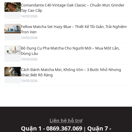
Comandante C40 Vintage Oak Classic – Chuẩn Mực Grinder
Tay Cao Cấp
14/03/2026
Fellow Matcha Set Hazy Blue – Thiết Kế Tối Giản, Trải Nghiệm
Trọn Vẹn
10/03/2026
Bộ Dụng Cụ Pha Matcha Cho Người Mới – Mua Một Lần,
Dùng Lâu
10/03/2026
Cách Đánh Matcha Mịn, Không Vón – 3 Bước Nhỏ Nhưng
Khác Biệt Rõ Ràng
10/03/2026
Liên hệ hỗ trợ
Quận 1 - 0869.367.069
Quận 7 -
|