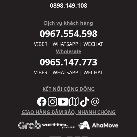
0898.149.108
Dịch vụ khách hàng
0967.554.598
VIBER | WHATSAPP | WECHAT
Wholesale
0965.147.773
VIBER | WHATSAPP | WECHAT
KẾT NỐI CỘNG ĐỒNG
GIAO HÀNG ĐẢM BẢO, NHANH CHÓNG