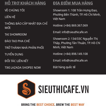
HỖ TRỢ KHÁCH HÀNG
ĐỊA ĐIỂM MUA HÀNG
VỀ CHÚNG TÔI
Showroom 1:
108 Trần Hưng Đạo,
Phường Bến Thành, TP. Hồ Chí Minh,
LIÊN HỆ
Việt Nam
THÔNG BÁO CẬP NHẬT ĐỊA CHỈ
Hotline:
(+84) 869.367.069
MỚI
Email:
info@sieuthicafe.vn
TẠI SHOWROOM
Showroom 2:
134/33C Nguyễn Thị
ĐÀO TẠO PHA CHẾ
Thập, Phường Tân Thuận, TP. Hồ Chí
Minh, Việt Nam
TRỞ THÀNH NHÀ PHÂN PHỐI
Hotline:
(+84) 898.149.108
TUYỂN DỤNG
Email:
info@sieuthicafe.vn
ĐỐI TÁC LIÊN KẾT
Đặt hàng quốc tế
TIKI
LAZADA
SHOPEE
NOW