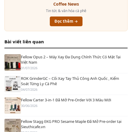
Coffee News
Tin tức & văn hóa cà phê
Đọc thêm →
Bài viết liên quan
Fellow Opus 2 – Máy Xay Đa Dụng Chính Thức Có Mặt Tại
Việt Nam
31/07/2026
ROK GrinderGC – Cối Xay Tay Thủ Công Anh Quốc , Kiểm
Soát Từng Ly Cà Phê
04/07/2026
Fellow Carter 3-in-1 Đã Mở Pre-Order Với 3 Màu Mới
30/06/2026
Fellow Stagg EKG PRO Sesame Maple Đã Mở Pre-order tại
Sieuthicafe.vn