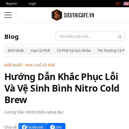
🇻🇳
🇺🇸
Register
Login
Blog
Mới Nhất
Hạt Cà Phê
Cà Phê Và Sức Khỏe
Thị Trường Cà Phê
MỚI NHẤT
·
PHA CHẾ CÀ PHÊ
Hướng Dẫn Khắc Phục Lỗi
Và Vệ Sinh Bình Nitro Cold
Brew
Cường Trần
·
18/02/2025
·
4 phút đọc
Chia sẻ:
Facebook
Zalo