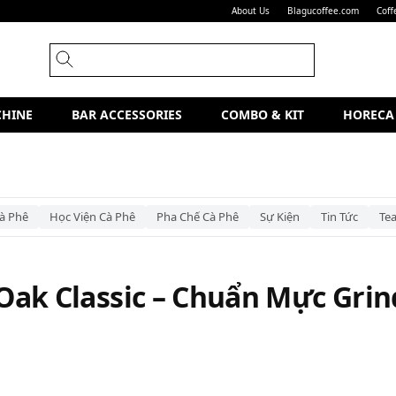
About Us
Blagucoffee.com
Coff
CHINE
BAR ACCESSORIES
COMBO & KIT
HORECA
à Phê
Học Viện Cà Phê
Pha Chế Cà Phê
Sự Kiện
Tin Tức
Te
ak Classic – Chuẩn Mực Grin