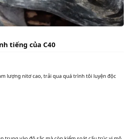
nh tiếng của C40
m lượng nitơ cao, trải qua quá trình tôi luyện độc
ập trung vào độ sắc mà còn kiểm soát cấu trúc vi mô