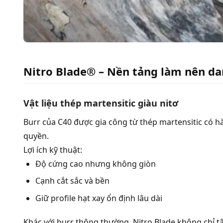
Nitro Blade® – Nền tảng làm nên da
Vật liệu thép martensitic giàu nitơ
Burr của C40 được gia công từ thép martensitic có hà
quyền.
Lợi ích kỹ thuật:
Độ cứng cao nhưng không giòn
Cạnh cắt sắc và bền
Giữ profile hạt xay ổn định lâu dài
Khác với burr thông thường, Nitro Blade không chỉ t