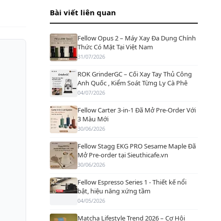
Bài viết liên quan
Fellow Opus 2 – Máy Xay Đa Dụng Chính
Thức Có Mặt Tại Việt Nam
31/07/2026
ROK GrinderGC – Cối Xay Tay Thủ Công
Anh Quốc , Kiểm Soát Từng Ly Cà Phê
04/07/2026
Fellow Carter 3-in-1 Đã Mở Pre-Order Với
3 Màu Mới
30/06/2026
Fellow Stagg EKG PRO Sesame Maple Đã
Mở Pre-order tại Sieuthicafe.vn
30/06/2026
Fellow Espresso Series 1 - Thiết kế nổi
bật, hiệu năng xứng tầm
04/05/2026
Matcha Lifestyle Trend 2026 – Cơ Hội