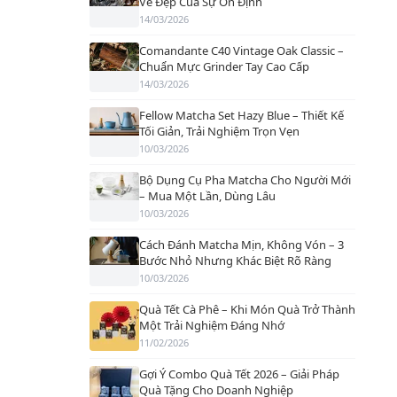
Vẻ Đẹp Của Sự Ổn Định
14/03/2026
Comandante C40 Vintage Oak Classic –
Chuẩn Mực Grinder Tay Cao Cấp
14/03/2026
Fellow Matcha Set Hazy Blue – Thiết Kế
Tối Giản, Trải Nghiệm Trọn Vẹn
10/03/2026
Bộ Dụng Cụ Pha Matcha Cho Người Mới
– Mua Một Lần, Dùng Lâu
10/03/2026
Cách Đánh Matcha Mịn, Không Vón – 3
Bước Nhỏ Nhưng Khác Biệt Rõ Ràng
10/03/2026
Quà Tết Cà Phê – Khi Món Quà Trở Thành
Một Trải Nghiệm Đáng Nhớ
11/02/2026
Gợi Ý Combo Quà Tết 2026 – Giải Pháp
Quà Tặng Cho Doanh Nghiệp