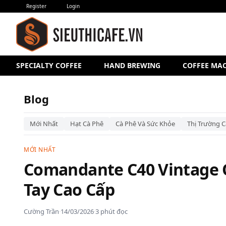
Register
Login
SPECIALTY COFFEE
HAND BREWING
COFFEE MA
Blog
Mới Nhất
Hạt Cà Phê
Cà Phê Và Sức Khỏe
Thị Trường C
MỚI NHẤT
Comandante C40 Vintage O
Tay Cao Cấp
Cường Trần
·
14/03/2026
·
3 phút đọc