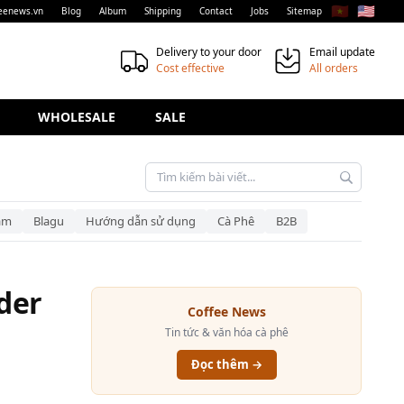
🇻🇳
🇺🇸
eenews.vn
Blog
Album
Shipping
Contact
Jobs
Sitemap
Delivery to your door
Email update
Cost effective
All orders
WHOLESALE
SALE
am
Blagu
Hướng dẫn sử dụng
Cà Phê
B2B
der
Coffee News
Tin tức & văn hóa cà phê
Đọc thêm →