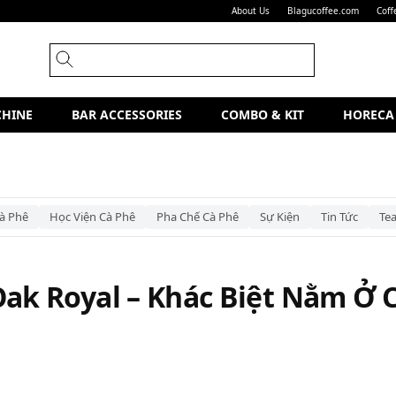
About Us
Blagucoffee.com
Coff
CHINE
BAR ACCESSORIES
COMBO & KIT
HORECA
à Phê
Học Viện Cà Phê
Pha Chế Cà Phê
Sự Kiện
Tin Tức
Te
Oak Royal – Khác Biệt Nằm Ở