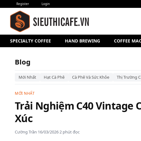
Register
Login
SPECIALTY COFFEE
HAND BREWING
COFFEE MA
Blog
Mới Nhất
Hạt Cà Phê
Cà Phê Và Sức Khỏe
Thị Trường C
MỚI NHẤT
Trải Nghiệm C40 Vintage 
Xúc
Cường Trần
·
16/03/2026
·
2 phút đọc