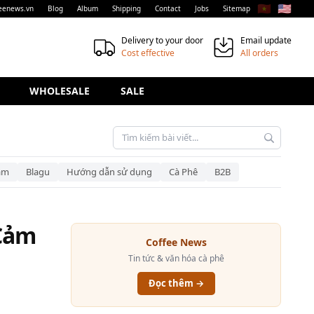
🇻🇳
🇺🇸
eenews.vn
Blog
Album
Shipping
Contact
Jobs
Sitemap
Delivery to your door
Email update
Cost effective
All orders
WHOLESALE
SALE
am
Blagu
Hướng dẫn sử dụng
Cà Phê
B2B
 Cảm
Coffee News
Tin tức & văn hóa cà phê
Đọc thêm →