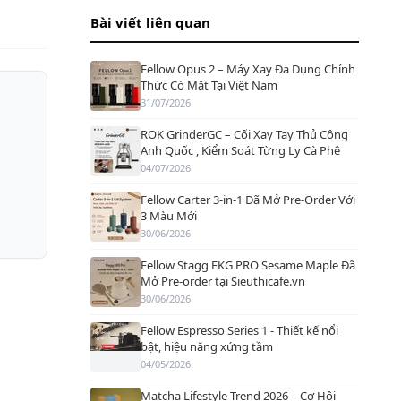
Bài viết liên quan
Fellow Opus 2 – Máy Xay Đa Dụng Chính
Thức Có Mặt Tại Việt Nam
31/07/2026
ROK GrinderGC – Cối Xay Tay Thủ Công
Anh Quốc , Kiểm Soát Từng Ly Cà Phê
04/07/2026
Fellow Carter 3-in-1 Đã Mở Pre-Order Với
3 Màu Mới
30/06/2026
Fellow Stagg EKG PRO Sesame Maple Đã
Mở Pre-order tại Sieuthicafe.vn
30/06/2026
Fellow Espresso Series 1 - Thiết kế nổi
bật, hiệu năng xứng tầm
04/05/2026
Matcha Lifestyle Trend 2026 – Cơ Hội