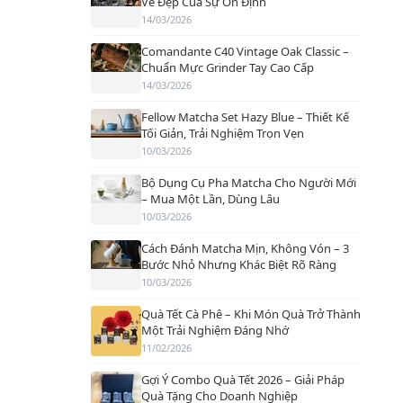
Vẻ Đẹp Của Sự Ổn Định
14/03/2026
Comandante C40 Vintage Oak Classic –
Chuẩn Mực Grinder Tay Cao Cấp
14/03/2026
Fellow Matcha Set Hazy Blue – Thiết Kế
Tối Giản, Trải Nghiệm Trọn Vẹn
10/03/2026
Bộ Dụng Cụ Pha Matcha Cho Người Mới
– Mua Một Lần, Dùng Lâu
10/03/2026
Cách Đánh Matcha Mịn, Không Vón – 3
Bước Nhỏ Nhưng Khác Biệt Rõ Ràng
10/03/2026
Quà Tết Cà Phê – Khi Món Quà Trở Thành
Một Trải Nghiệm Đáng Nhớ
11/02/2026
Gợi Ý Combo Quà Tết 2026 – Giải Pháp
Quà Tặng Cho Doanh Nghiệp