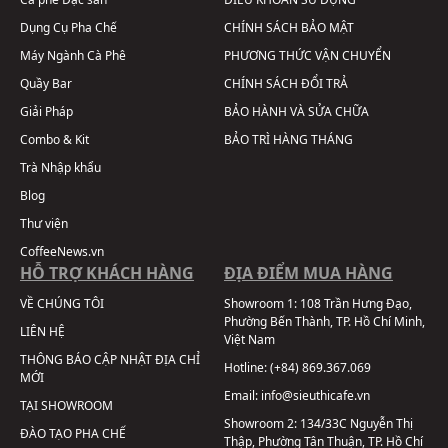
Dụng Cụ Pha Chế
CHÍNH SÁCH BẢO MẬT
Máy Ngành Cà Phê
PHƯƠNG THỨC VẬN CHUYỂN
Quầy Bar
CHÍNH SÁCH ĐỔI TRẢ
Giải Pháp
BẢO HÀNH VÀ SỬA CHỮA
Combo & Kit
BẢO TRÌ HÀNG THÁNG
Trà Nhập khẩu
Blog
Thư viện
CoffeeNews.vn
HỖ TRỢ KHÁCH HÀNG
ĐỊA ĐIỂM MUA HÀNG
VỀ CHÚNG TÔI
Showroom 1:
108 Trần Hưng Đạo,
Phường Bến Thành, TP. Hồ Chí Minh,
LIÊN HỆ
Việt Nam
THÔNG BÁO CẬP NHẬT ĐỊA CHỈ
Hotline:
(+84) 869.367.069
MỚI
Email:
info@sieuthicafe.vn
TẠI SHOWROOM
Showroom 2:
134/33C Nguyễn Thị
ĐÀO TẠO PHA CHẾ
Thập, Phường Tân Thuận, TP. Hồ Chí