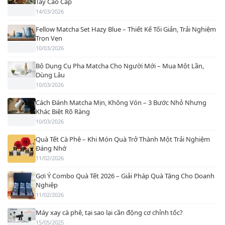
Tay Cao Cấp
14/03/2026
Fellow Matcha Set Hazy Blue – Thiết Kế Tối Giản, Trải Nghiệm
Trọn Vẹn
10/03/2026
Bộ Dụng Cụ Pha Matcha Cho Người Mới – Mua Một Lần,
Dùng Lâu
10/03/2026
Cách Đánh Matcha Mịn, Không Vón – 3 Bước Nhỏ Nhưng
Khác Biệt Rõ Ràng
10/03/2026
Quà Tết Cà Phê – Khi Món Quà Trở Thành Một Trải Nghiệm
Đáng Nhớ
11/02/2026
Gợi Ý Combo Quà Tết 2026 – Giải Pháp Quà Tặng Cho Doanh
Nghiệp
11/02/2026
Máy xay cà phê, tại sao lại cần động cơ chỉnh tốc?
15/05/2025