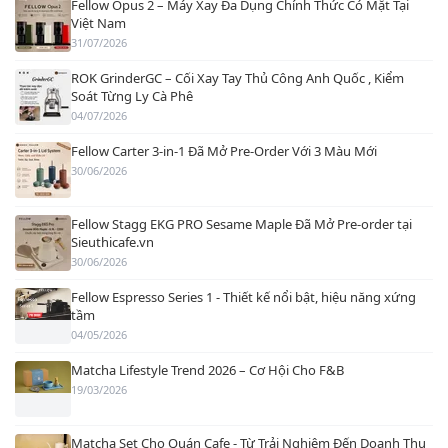
Fellow Opus 2 – Máy Xay Đa Dụng Chính Thức Có Mặt Tại
Việt Nam
31/07/2026
ROK GrinderGC – Cối Xay Tay Thủ Công Anh Quốc , Kiểm
Soát Từng Ly Cà Phê
04/07/2026
Fellow Carter 3-in-1 Đã Mở Pre-Order Với 3 Màu Mới
30/06/2026
Fellow Stagg EKG PRO Sesame Maple Đã Mở Pre-order tại
Sieuthicafe.vn
30/06/2026
Fellow Espresso Series 1 - Thiết kế nổi bật, hiệu năng xứng
tầm
04/05/2026
Matcha Lifestyle Trend 2026 – Cơ Hội Cho F&B
19/03/2026
Matcha Set Cho Quán Cafe - Từ Trải Nghiệm Đến Doanh Thu