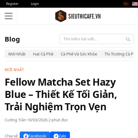
🇻🇳
🇺🇸
Register
Login
Blog
Mới Nhất
Hạt Cà Phê
Cà Phê Và Sức Khỏe
Thị Trường Cà Phê
MỚI NHẤT
Fellow Matcha Set Hazy
Blue – Thiết Kế Tối Giản,
Trải Nghiệm Trọn Vẹn
Cường Trần
·
10/03/2026
·
2 phút đọc
Chia sẻ:
Facebook
Zalo