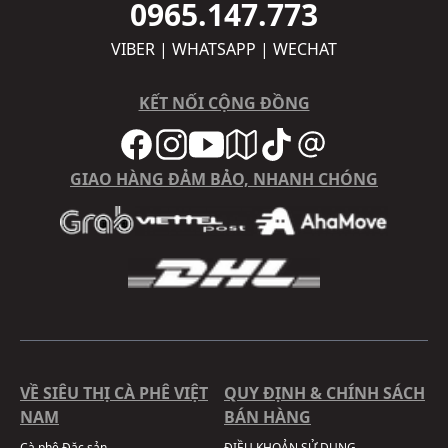
0965.147.773
VIBER | WHATSAPP | WECHAT
KẾT NỐI CỘNG ĐỒNG
GIAO HÀNG ĐẢM BẢO, NHANH CHÓNG
VỀ SIÊU THỊ CÀ PHÊ VIỆT
QUY ĐỊNH & CHÍNH SÁCH
NAM
BÁN HÀNG
Cà phê Đặc sản
ĐIỀU KHOẢN SỬ DỤNG