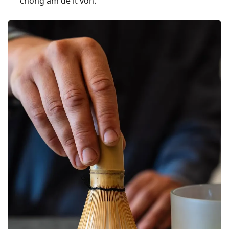
chống ẩm để ít vón.