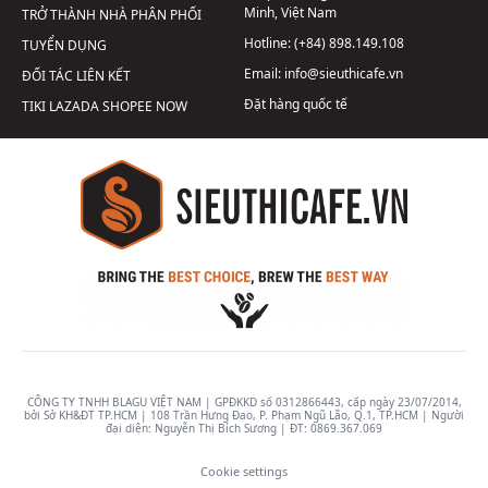
Minh, Việt Nam
TRỞ THÀNH NHÀ PHÂN PHỐI
Hotline:
(+84) 898.149.108
TUYỂN DỤNG
Email:
info@sieuthicafe.vn
ĐỐI TÁC LIÊN KẾT
Đặt hàng quốc tế
TIKI
LAZADA
SHOPEE
NOW
CÔNG TY TNHH BLAGU VIỆT NAM | GPĐKKD số 0312866443, cấp ngày 23/07/2014,
bởi Sở KH&ĐT TP.HCM | 108 Trần Hưng Đạo, P. Phạm Ngũ Lão, Q.1, TP.HCM | Người
đại diện: Nguyễn Thị Bích Sương | ĐT:
0869.367.069
Cookie settings