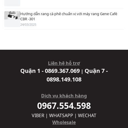
Hướng dẫn rang cà phê chuẩn vị với máy rang Gene Café
CBR -301
24/03/2025
Liên hệ hỗ trợ
Quận 1 - 0869.367.069
Quận 7 -
|
0898.149.108
Dịch vụ khách hàng
0967.554.598
VIBER | WHATSAPP | WECHAT
Wholesale