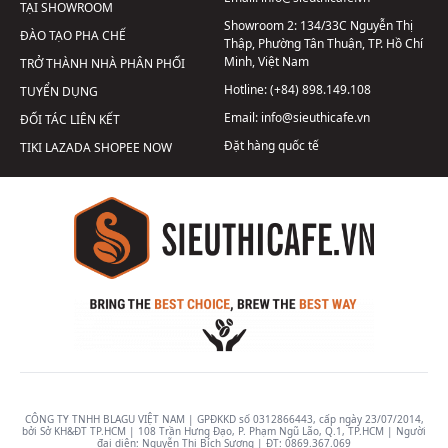
TẠI SHOWROOM
Showroom 2:
134/33C Nguyễn Thị
ĐÀO TẠO PHA CHẾ
Thập, Phường Tân Thuận, TP. Hồ Chí
Minh, Việt Nam
TRỞ THÀNH NHÀ PHÂN PHỐI
Hotline:
(+84) 898.149.108
TUYỂN DỤNG
Email:
info@sieuthicafe.vn
ĐỐI TÁC LIÊN KẾT
Đặt hàng quốc tế
TIKI
LAZADA
SHOPEE
NOW
CÔNG TY TNHH BLAGU VIỆT NAM | GPĐKKD số 0312866443, cấp ngày 23/07/2014,
bởi Sở KH&ĐT TP.HCM | 108 Trần Hưng Đạo, P. Phạm Ngũ Lão, Q.1, TP.HCM | Người
đại diện: Nguyễn Thị Bích Sương | ĐT:
0869.367.069