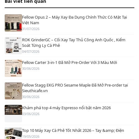
Bài viết liên quan
Fellow Opus 2 – Máy Xay Đa Dụng Chính Thức Có Mặt Tại
Việt Nam
31/07/2026
ROK GrinderGC – Cối Xay Tay Thủ Công Anh Quốc , Kiểm
Soát Từng Ly Cà Phê
04/07/2026
Fellow Carter 3-in-1 Đã Mở Pre-Order Với 3 Màu Mới
30/06/2026
Fellow Stagg EKG PRO Sesame Maple Đã Mở Pre-order tại
Sieuthicafe.vn
30/06/2026
Khám phá top 4 máy Espresso nổi bật năm 2026
03/06/2026
Top 10 Máy Xay Cà Phê Tốt Nhất 2026 – Tay &amp; Điện
19/05/2026