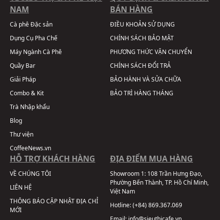
NAM
BÁN HÀNG
Cà phê Đặc sản
ĐIỀU KHOẢN SỬ DỤNG
Dụng Cụ Pha Chế
CHÍNH SÁCH BẢO MẬT
Máy Ngành Cà Phê
PHƯƠNG THỨC VẬN CHUYỂN
Quầy Bar
CHÍNH SÁCH ĐỔI TRẢ
Giải Pháp
BẢO HÀNH VÀ SỬA CHỮA
Combo & Kit
BẢO TRÌ HÀNG THÁNG
Trà Nhập khẩu
Blog
Thư viện
CoffeeNews.vn
HỖ TRỢ KHÁCH HÀNG
ĐỊA ĐIỂM MUA HÀNG
VỀ CHÚNG TÔI
Showroom 1:
108 Trần Hưng Đạo,
Phường Bến Thành, TP. Hồ Chí Minh,
LIÊN HỆ
Việt Nam
THÔNG BÁO CẬP NHẬT ĐỊA CHỈ
Hotline:
(+84) 869.367.069
MỚI
Email:
info@sieuthicafe.vn