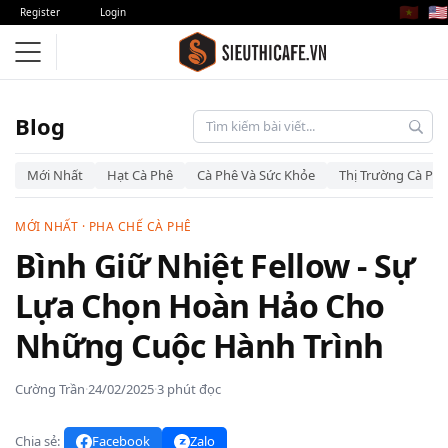
🇻🇳
🇺🇸
Register
Login
Blog
Mới Nhất
Hạt Cà Phê
Cà Phê Và Sức Khỏe
Thị Trường Cà Phê
MỚI NHẤT
·
PHA CHẾ CÀ PHÊ
Bình Giữ Nhiệt Fellow - Sự
Lựa Chọn Hoàn Hảo Cho
Những Cuộc Hành Trình
Cường Trần
·
24/02/2025
·
3 phút đọc
Chia sẻ:
Facebook
Zalo