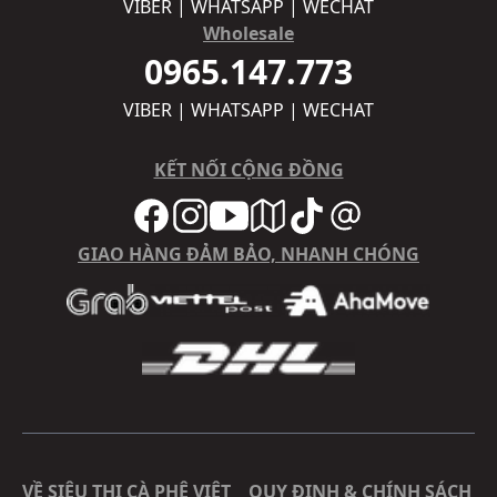
VIBER | WHATSAPP | WECHAT
Wholesale
0965.147.773
VIBER | WHATSAPP | WECHAT
KẾT NỐI CỘNG ĐỒNG
GIAO HÀNG ĐẢM BẢO, NHANH CHÓNG
VỀ SIÊU THỊ CÀ PHÊ VIỆT
QUY ĐỊNH & CHÍNH SÁCH