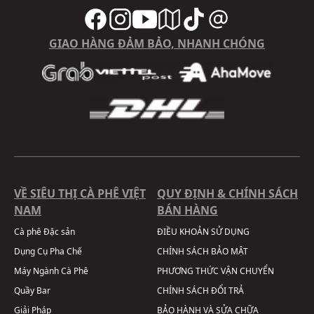
GIAO HÀNG ĐẢM BẢO, NHANH CHÓNG
VỀ SIÊU THỊ CÀ PHÊ VIỆT
QUY ĐỊNH & CHÍNH SÁCH
NAM
BÁN HÀNG
Cà phê Đặc sản
ĐIỀU KHOẢN SỬ DỤNG
Dụng Cụ Pha Chế
CHÍNH SÁCH BẢO MẬT
Máy Ngành Cà Phê
PHƯƠNG THỨC VẬN CHUYỂN
Quầy Bar
CHÍNH SÁCH ĐỔI TRẢ
Giải Pháp
BẢO HÀNH VÀ SỬA CHỮA