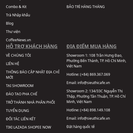
Combo & Kit
BẢO TRÌ HÀNG THÁNG
Trà Nhập khẩu
Blog
Thư viện
CoffeeNews.vn
HỖ TRỢ KHÁCH HÀNG
ĐỊA ĐIỂM MUA HÀNG
VỀ CHÚNG TÔI
Showroom 1:
108 Trần Hưng Đạo,
Phường Bến Thành, TP. Hồ Chí Minh,
LIÊN HỆ
Việt Nam
THÔNG BÁO CẬP NHẬT ĐỊA CHỈ
Hotline:
(+84) 869.367.069
MỚI
Email:
info@sieuthicafe.vn
TẠI SHOWROOM
Showroom 2:
134/33C Nguyễn Thị
ĐÀO TẠO PHA CHẾ
Thập, Phường Tân Thuận, TP. Hồ Chí
Minh, Việt Nam
TRỞ THÀNH NHÀ PHÂN PHỐI
Hotline:
(+84) 898.149.108
TUYỂN DỤNG
Email:
info@sieuthicafe.vn
ĐỐI TÁC LIÊN KẾT
Đặt hàng quốc tế
TIKI
LAZADA
SHOPEE
NOW