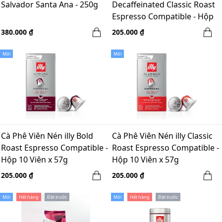
Salvador Santa Ana - 250g
Decaffeinated Classic Roast
Espresso Compatible - Hộp
10 Viên x 57g
380.000 ₫
205.000 ₫
Mới
Mới
Cà Phê Viên Nén illy Bold
Cà Phê Viên Nén illy Classic
Roast Espresso Compatible -
Roast Espresso Compatible -
Hộp 10 Viên x 57g
Hộp 10 Viên x 57g
205.000 ₫
205.000 ₫
Mới
Hết hàng
Đặt trước
Mới
Hết hàng
Đặt trước