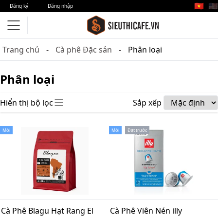
🇻🇳
🇺🇸
Đăng ký
Đăng nhập
Trang chủ
Cà phê Đặc sản
Phân loại
Phân loại
Hiển thị bộ lọc
Sắp xếp
Mới
Mới
Đặt trước
Cà Phê Blagu Hạt Rang El
Cà Phê Viên Nén illy