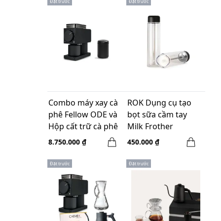
Đặt trước
Đặt trước
Case - Brow
Combo máy xay cà
ROK Dụng cụ tạo
phê Fellow ODE và
bọt sữa cầm tay
Hộp cất trữ cà phê
Milk Frother
Fellow Atmos
8.750.000 ₫
450.000 ₫
Vacuum 1.2 L
Đặt trước
Đặt trước