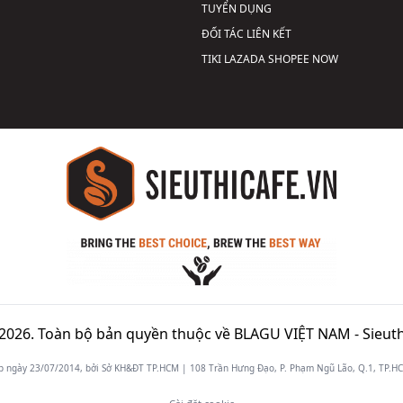
TUYỂN DỤNG
ĐỐI TÁC LIÊN KẾT
TIKI
LAZADA
SHOPEE
NOW
2026. Toàn bộ bản quyền thuộc về BLAGU VIỆT NAM -
Sieuth
gày 23/07/2014, bởi Sở KH&ĐT TP.HCM | 108 Trần Hưng Đạo, P. Phạm Ngũ Lão, Q.1, TP.HCM