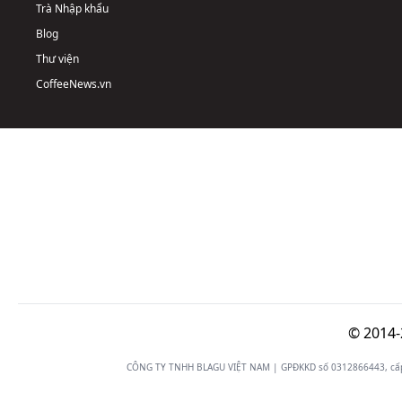
Trà Nhập khẩu
Blog
Thư viện
CoffeeNews.vn
© 2014-
CÔNG TY TNHH BLAGU VIỆT NAM | GPĐKKD số 0312866443, cấp n