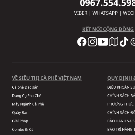
0967.554.59
VIBER | WHATSAPP | WEC
KẾT NỐI CỘNG ĐỒNG
VỀ SIÊU THỊ CÀ PHÊ VIỆT NAM
QUY ĐỊNH 
Cà phê Đặc sản
ĐIỀU KHOẢN S
Dụng Cụ Pha Chế
CHÍNH SÁCH B
Máy Ngành Cà Phê
PHƯƠNG THỨC 
Quầy Bar
CHÍNH SÁCH ĐỔ
Giải Pháp
BẢO HÀNH VÀ 
Combo & Kit
BẢO TRÌ HÀNG