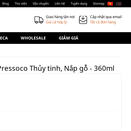
🇻🇳
🇺🇸
Blog
Thư viện
Vận chuyển
Liên hệ
Tuyển dụng
Sitemap
Giao hàng tận nơi
Cập nhật qua email
Giá cả hợp lý
Tất cả đơn hàng
ECA
WHOLESALE
GIẢM GIÁ
ressoco Thủy tinh, Nắp gỗ - 360ml