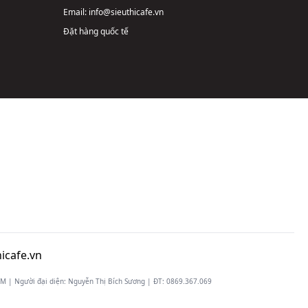
Email:
info@sieuthicafe.vn
Đặt hàng quốc tế
icafe.vn
 | Người đại diện: Nguyễn Thị Bích Sương | ĐT:
0869.367.069