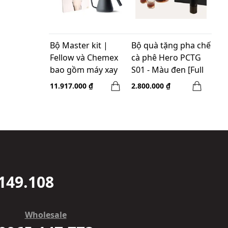
Bộ Master kit |
Bộ quà tặng pha chế
Fellow và Chemex
cà phê Hero PCTG
bao gồm máy xay
S01 - Màu đen [Full
Ode & Bình thủy
gift set Pour Over]
11.917.000 ₫
2.800.000 ₫
tinh Chemex 3 cups
149.108
Wholesale