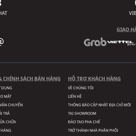
8
HAT
VI
GIAO H
& CHÍNH SÁCH BÁN HÀNG
HỖ TRỢ KHÁCH HÀNG
Ử DỤNG
VỀ CHÚNG TÔI
ẢO MẬT
LIÊN HỆ
VẬN CHUYỂN
THÔNG BÁO CẬP NHẬT ĐỊA CHỈ MỚI
I TRẢ
TẠI SHOWROOM
SỬA CHỮA
ĐÀO TẠO PHA CHẾ
 THÁNG
TRỞ THÀNH NHÀ PHÂN PHỐI