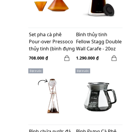
Set pha cà phê
Bình thủy tinh
Pour-over Pressoco
Fellow Stagg Double
thủy tinh (bình đựng
Wall Carafe - 20oz
600ml+ Phễu 02)-
708.000 ₫
1.290.000 ₫
Màu Amber
Đặt trước
Đặt trước
Bình chứa nước đá
Bình Đựng Cà Phê