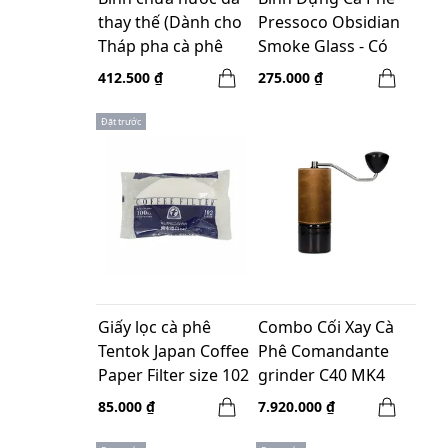
thay thế (Dành cho
Pressoco Obsidian
Tháp pha cà phê
Smoke Glass - Có
lạnh Hero Dingyuan
Nắp Đậy - 400ML
412.500 ₫
275.000 ₫
Classic)
Đặt trước
Giấy lọc cà phê
Combo Cối Xay Cà
Tentok Japan Coffee
Phê Comandante
Paper Filter size 102
grinder C40 MK4
White (2-4 cups)
Nitro Blade Black -
85.000 ₫
7.920.000 ₫
made in Germany +
LEE_T Comandante