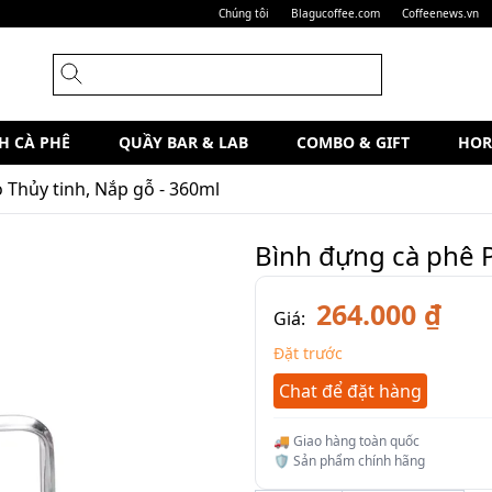
Chúng tôi
Blagucoffee.com
Coffeenews.vn
H CÀ PHÊ
QUẦY BAR & LAB
COMBO & GIFT
HOR
 Thủy tinh, Nắp gỗ - 360ml
Bình đựng cà phê P
264.000 ₫
Giá:
Đặt trước
Chat để đặt hàng
🚚 Giao hàng toàn quốc
🛡️ Sản phẩm chính hãng