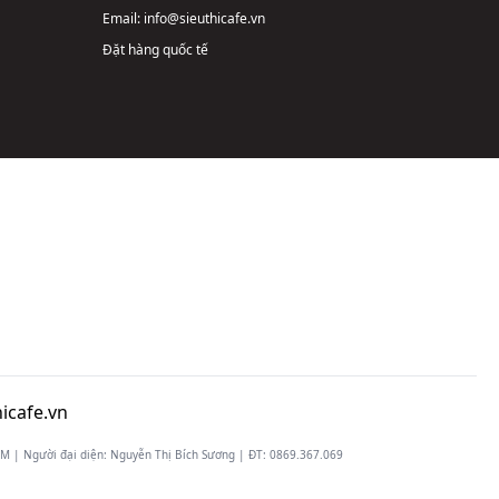
Email:
info@sieuthicafe.vn
Đặt hàng quốc tế
icafe.vn
 | Người đại diện: Nguyễn Thị Bích Sương | ĐT:
0869.367.069