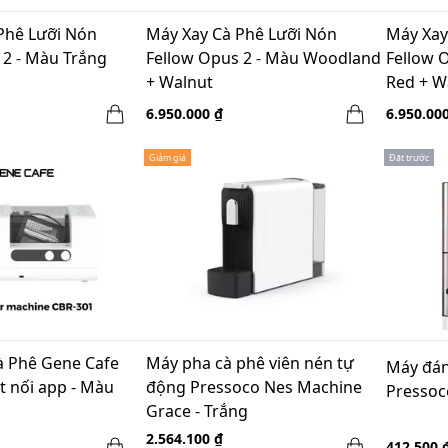
Phê Lưỡi Nón
Máy Xay Cà Phê Lưỡi Nón
Máy Xay
 2 - Màu Trắng
Fellow Opus 2 - Màu Woodland
Fellow 
+ Walnut
Red + W
6.950.000 ₫
6.950.00
Giảm giá
Đặt trước
 Phê Gene Cafe
Máy pha cà phê viên nén tự
Máy đán
t nối app - Màu
động Pressoco Nes Machine
Pressoc
Grace - Trắng
2.564.100 ₫
412.500 