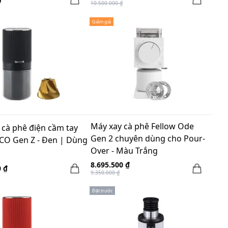
10.500.000 ₫
Giảm giá
Máy xay cà phê Fellow Ode
 cà phê điện cầm tay
Gen 2 chuyên dùng cho Pour-
O Gen Z - Đen | Dùng
Over - Màu Trắng
8.695.500 ₫
0 ₫
9.350.000 ₫
Đặt trước