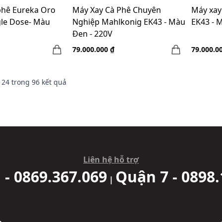
phê Eureka Oro
Máy Xay Cà Phê Chuyên
Máy xay
le Dose- Màu
Nghiệp Mahlkonig EK43 - Màu
EK43 - 
Đen - 220V
79.000.000 ₫
79.000.0
n
24
trong
96
kết quả
Liên hệ hỗ trợ
 - 0869.367.069
Quận 7 - 0898.
|