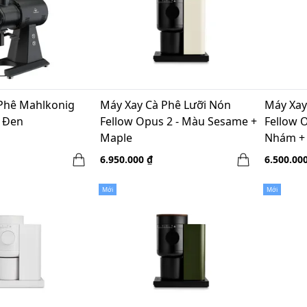
Phê Mahlkonig
Máy Xay Cà Phê Lưỡi Nón
Máy Xay
 Đen
Fellow Opus 2 - Màu Sesame +
Fellow 
Maple
Nhám +
6.950.000 ₫
6.500.00
Mới
Mới