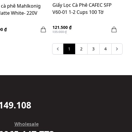
Giấy Lọc Cà Phê CAFEC SFP
 cà phê Mahlkonig
V60-01 1-2 Cups 100 Tờ
Matte White- 220V
121.500 ₫
00 ₫
135.000 ₫
1
2
3
4
149.108
Wholesale