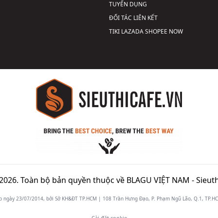
TUYỂN DỤNG
ĐỐI TÁC LIÊN KẾT
TIKI
LAZADA
SHOPEE
NOW
2026. Toàn bộ bản quyền thuộc về BLAGU VIỆT NAM -
Sieuth
gày 23/07/2014, bởi Sở KH&ĐT TP.HCM | 108 Trần Hưng Đạo, P. Phạm Ngũ Lão, Q.1, TP.HCM
Cài đặt cookie