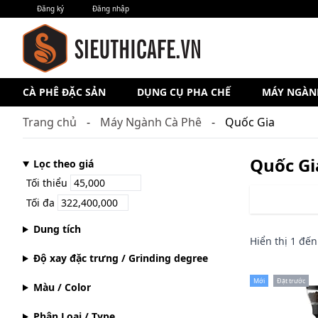
Đăng ký
Đăng nhập
CÀ PHÊ ĐẶC SẢN
DỤNG CỤ PHA CHẾ
MÁY NGÀN
Trang chủ
Máy Ngành Cà Phê
Quốc Gia
Quốc Gi
Lọc theo giá
Tối thiểu
Tối đa
Dung tích
Hiển thị
1
đế
Độ xay đặc trưng / Grinding degree
Mới
Đặt trước
Màu / Color
Phân Loại / Type