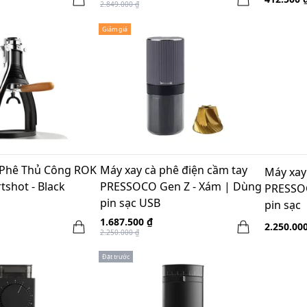
2.849.000 ₫
Giảm giá
 Phê Thủ Công ROK
Máy xay cà phê điện cầm tay
Máy xay
tshot - Black
PRESSOCO Gen Z - Xám | Dùng
PRESSOC
pin sạc USB
pin sạc
1.687.500 ₫
2.250.00
2.250.000 ₫
Đặt trước