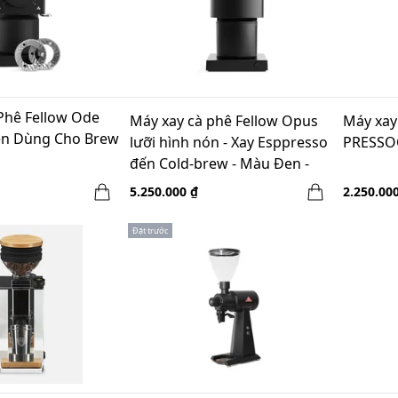
Phê Fellow Ode
Máy xay cà phê Fellow Opus
Máy xay
n Dùng Cho Brew
lưỡi hình nón - Xay Esppresso
PRESSOC
đến Cold-brew - Màu Đen -
220V
5.250.000 ₫
2.250.00
Đặt trước