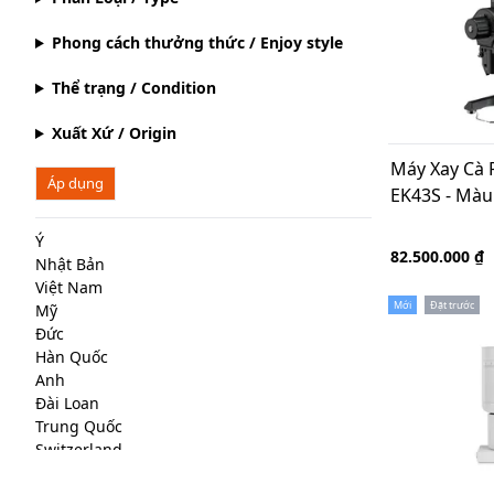
Phong cách thưởng thức / Enjoy style
Thể trạng / Condition
Xuất Xứ / Origin
Máy Xay Cà 
Áp dụng
EK43S - Màu
Ý
82.500.000 ₫
Nhật Bản
Việt Nam
Mới
Đặt trước
Mỹ
Đức
Hàn Quốc
Anh
Đài Loan
Trung Quốc
Switzerland
Netherland