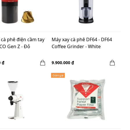
 cà phê điện cầm tay
Máy xay cà phê DF64 - DF64
O Gen Z - Đỏ
Coffee Grinder - White
0 ₫
9.900.000 ₫
Giảm giá