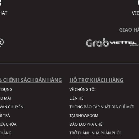
8
HAT
VI
GIAO H
& CHÍNH SÁCH BÁN HÀNG
HỖ TRỢ KHÁCH HÀNG
Ử DỤNG
VỀ CHÚNG TÔI
ẢO MẬT
LIÊN HỆ
VẬN CHUYỂN
THÔNG BÁO CẬP NHẬT ĐỊA CHỈ MỚI
I TRẢ
TẠI SHOWROOM
SỬA CHỮA
ĐÀO TẠO PHA CHẾ
 THÁNG
TRỞ THÀNH NHÀ PHÂN PHỐI