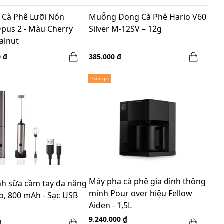
 Cà Phê Lưỡi Nón
Muỗng Đong Cà Phê Hario V60
Opus 2 - Màu Cherry
Silver M-12SV – 12g
alnut
0 ₫
385.000 ₫
Giảm giá
Máy pha cà phê gia đình thông
h sữa cầm tay đa năng
minh Pour over hiệu Fellow
o, 800 mAh - Sạc USB
Aiden - 1,5L
9.240.000 ₫
₫