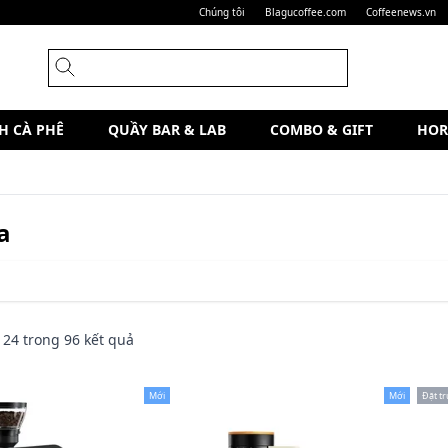
Chúng tôi
Blagucoffee.com
Coffeenews.vn
H CÀ PHÊ
QUẦY BAR & LAB
COMBO & GIFT
HOR
a
n
24
trong
96
kết quả
Mới
Mới
Đặt t