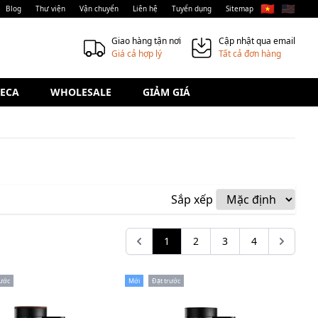
🇻🇳
🇺🇸
Blog
Thư viện
Vận chuyển
Liên hệ
Tuyển dụng
Sitemap
Giao hàng tận nơi
Cập nhật qua email
Giá cả hợp lý
Tất cả đơn hàng
ECA
WHOLESALE
GIẢM GIÁ
Sắp xếp
1
2
3
4
rước
Mới
Đặt trước