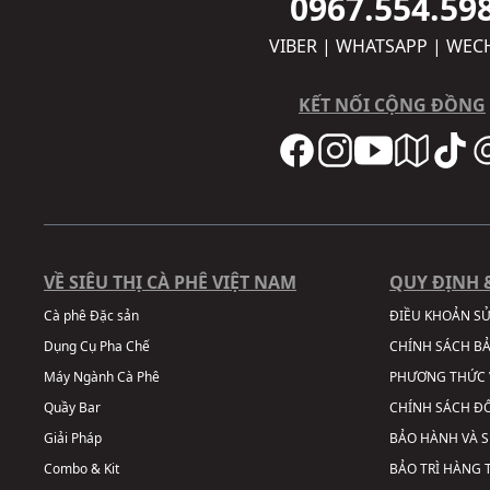
0967.554.59
VIBER | WHATSAPP | WEC
KẾT NỐI CỘNG ĐỒNG
VỀ SIÊU THỊ CÀ PHÊ VIỆT NAM
QUY ĐỊNH 
Cà phê Đặc sản
ĐIỀU KHOẢN S
Dụng Cụ Pha Chế
CHÍNH SÁCH B
Máy Ngành Cà Phê
PHƯƠNG THỨC 
Quầy Bar
CHÍNH SÁCH ĐỔ
Giải Pháp
BẢO HÀNH VÀ 
Combo & Kit
BẢO TRÌ HÀNG