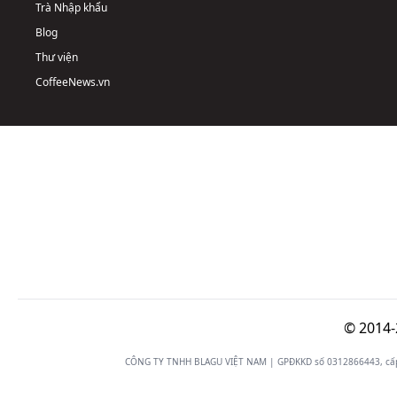
Trà Nhập khẩu
Blog
Thư viện
CoffeeNews.vn
© 2014-
CÔNG TY TNHH BLAGU VIỆT NAM | GPĐKKD số 0312866443, cấp n