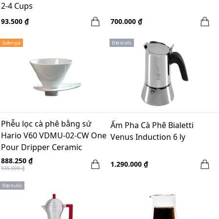
2-4 Cups
93.500 ₫
700.000 ₫
Giảm giá
Đặt trước
Phễu lọc cà phê bằng sứ
Ấm Pha Cà Phê Bialetti
Hario V60 VDMU-02-CW One
Venus Induction 6 ly
Pour Dripper Ceramic
888.250 ₫
1.290.000 ₫
935.000 ₫
Đặt trước