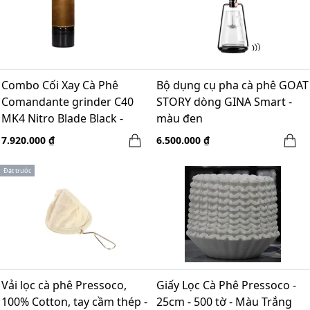
Combo Cối Xay Cà Phê
Bộ dụng cụ pha cà phê GOAT
Comandante grinder C40
STORY dòng GINA Smart -
MK4 Nitro Blade Black -
màu đen
made in Germany + LEE_T
7.920.000 ₫
6.500.000 ₫
Comandante Case - Brow
Đặt trước
Vải lọc cà phê Pressoco,
Giấy Lọc Cà Phê Pressoco -
100% Cotton, tay cầm thép -
25cm - 500 tờ - Màu Trắng