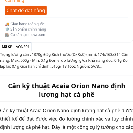
Còn hàng
Chat để đặt hàng
🚚 Giao hàng toàn quốc
🛡️ Sản phẩm chính hãng
🏬 Có sẵn tại showroom
Mã SP
AON301
Trọng lượng cân : 1370g ± 5g Kích thước (DxRxC) (mm): 174x163x314 Cân
nặng: Max: 500g - Min: 0,1g Đơn vị đo lường: g/oz Khả năng đọc: 0,1g Độ
lặp lại: 0,1g Giới hạn chỉ định: 515g/ 18,16oz Nguồn: 5V/3...
Cân kỹ thuật Acaia Orion Nano định
lượng hạt cà phê
Cân kỹ thuật Acaia Orion Nano định lượng hạt cà phê được
thiết kế để đạt được việc đo lường chính xác và tùy chỉnh
định lượng cà phê hạt. Đây là một công cụ lý tưởng cho các