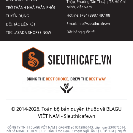
Thập, Phường Tân Thuận, TP. Hồ Chí
Minh, Việt Nam
TRỞ THÀNH NHÀ PHÂN PHỐI
Hotline:
(+84) 898.149.108
TUYỂN DỤNG
Email:
info@sieuthicafe.vn
ĐỐI TÁC LIÊN KẾT
Đặt hàng quốc tế
TIKI
LAZADA
SHOPEE
NOW
© 2014-2026. Toàn bộ bản quyền thuộc về BLAGU
VIỆT NAM -
Sieuthicafe.vn
CÔNG TY TNHH BLAGU VIỆT NAM | GPĐKKD số 0312866443, cấp ngày 23/07/2014,
bởi Sở KH&ĐT TP.HCM | 108 Trần Hưng Đạo, P. Phạm Ngũ Lão, Q.1, TP.HCM | Người