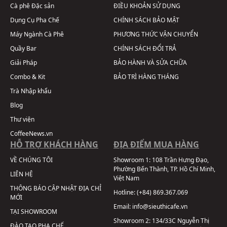
Cà phê Đặc sản
ĐIỀU KHOẢN SỬ DỤNG
Dụng Cụ Pha Chế
CHÍNH SÁCH BẢO MẬT
Máy Ngành Cà Phê
PHƯƠNG THỨC VẬN CHUYỂN
Quầy Bar
CHÍNH SÁCH ĐỔI TRẢ
Giải Pháp
BẢO HÀNH VÀ SỬA CHỮA
Combo & Kit
BẢO TRÌ HÀNG THÁNG
Trà Nhập khẩu
Blog
Thư viện
CoffeeNews.vn
HỖ TRỢ KHÁCH HÀNG
ĐỊA ĐIỂM MUA HÀNG
VỀ CHÚNG TÔI
Showroom 1:
108 Trần Hưng Đạo,
Phường Bến Thành, TP. Hồ Chí Minh,
LIÊN HỆ
Việt Nam
THÔNG BÁO CẬP NHẬT ĐỊA CHỈ
Hotline:
(+84) 869.367.069
MỚI
Email:
info@sieuthicafe.vn
TẠI SHOWROOM
Showroom 2:
134/33C Nguyễn Thị
ĐÀO TẠO PHA CHẾ