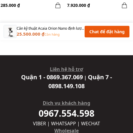
made in Germany + LEE_T
285.000 ₫
7.920.000 ₫
Comandante Case - Orange
Cân kỹ thuật Acaia Orion Nano định lượng hạt cà phê - 0,1g/500g, Bluetoooth 5.0
Chat để đặt hàng
25.500.000 ₫
Còn hàng
Liên hệ hỗ trợ
Quận 1 - 0869.367.069
Quận 7 -
|
0898.149.108
Dịch vụ khách hàng
0967.554.598
VIBER | WHATSAPP | WECHAT
Wholesale