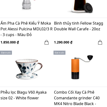
Ấm Pha Cà Phê Kiểu Ý Moka
Bình thủy tinh Fellow Stagg
Pot Alessi Pulcina MDL02/3 R
Double Wall Carafe - 20oz
- 3 cups - Màu Đỏ
1.850.000 ₫
1.290.000 ₫
Đặt trước
Đặt trước
Phễu lọc Blagu V60 Ayaka
Combo Cối Xay Cà Phê
size 02 - White flower
Comandante grinder C40
MK4 Nitro Blade Black -