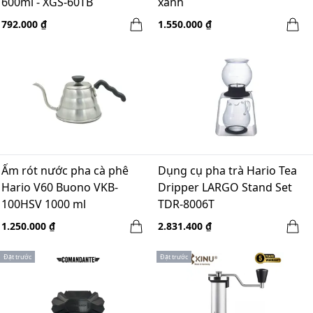
600ml - XGS-60TB
xanh
792.000 ₫
1.550.000 ₫
Ấm rót nước pha cà phê
Dụng cụ pha trà Hario Tea
Hario V60 Buono VKB-
Dripper LARGO Stand Set
100HSV 1000 ml
TDR-8006T
1.250.000 ₫
2.831.400 ₫
Đặt trước
Đặt trước