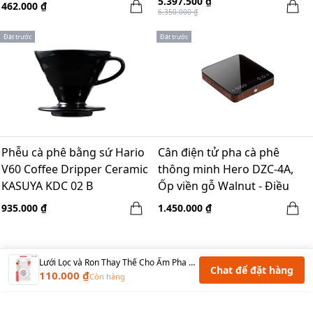
5.397.500 ₫
462.000 ₫
6.350.000 ₫
Đặt trước
Đặt trước
Phễu cà phê bằng sứ Hario
Cân điện tử pha cà phê
V60 Coffee Dripper Ceramic
thông minh Hero DZC-4A,
KASUYA KDC 02 B
Ốp viền gỗ Walnut - Điều
chỉnh 5 chế độ - 2500mAH
935.000 ₫
1.450.000 ₫
Lưới Lọc và Ron Thay Thế Cho Ấm Pha Cà Phê Pedrini và Bialetti - 6 Cups
Chat để đặt hàng
110.000 ₫
Còn hàng