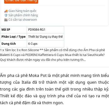
🚚 Giao hàng toàn quốc
🛡️ Sản phẩm chính hãng
🏬 Có sẵn tại showroom
Mã SP
PD9084-RG1
Phân Loại / Type
Thiết bị/ Dụng cụ thay thế
Dung tích
6 Cups
1 x Tấm lọc 3 x Ron Silicone ** Sản phẩm có thể dùng cho Ấm Pha cà phê
Bialetti 6 Cups và PEDRINI Kaffettiera 6 Cups Mua thiết bị tại Sieuthicafe?
Quý khách được nhận ngay ưu đãi cho phụ kiện tương th...
Ấm pha cà phê Moka Pot là một phát minh mang tính biểu
tượng của Italia đã trở thành một vật dụng quen thuộc
trong các gia đình trên toàn thế giới trong nhiều thập kỷ.
Thiết kế độc đáo và quy trình pha chế của nó tạo ra một
tách cà phê đậm đà và thơm ngon.