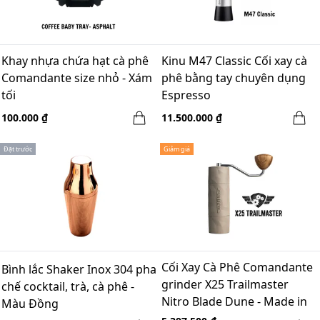
Khay nhựa chứa hạt cà phê
Kinu M47 Classic Cối xay cà
Comandante size nhỏ - Xám
phê bằng tay chuyên dụng
tối
Espresso
100.000 ₫
11.500.000 ₫
Đặt trước
Giảm giá
Cối Xay Cà Phê Comandante
Bình lắc Shaker Inox 304 pha
grinder X25 Trailmaster
chế cocktail, trà, cà phê -
Nitro Blade Dune - Made in
Màu Đồng
Germany