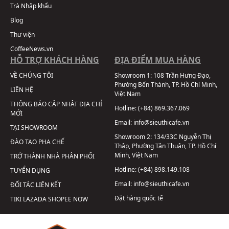
Trà Nhập khẩu
Blog
Thư viện
CoffeeNews.vn
HỖ TRỢ KHÁCH HÀNG
ĐỊA ĐIỂM MUA HÀNG
VỀ CHÚNG TÔI
Showroom 1:
108 Trần Hưng Đạo,
Phường Bến Thành, TP. Hồ Chí Minh,
LIÊN HỆ
Việt Nam
THÔNG BÁO CẬP NHẬT ĐỊA CHỈ
Hotline:
(+84) 869.367.069
MỚI
Email:
info@sieuthicafe.vn
TẠI SHOWROOM
Showroom 2:
134/33C Nguyễn Thị
ĐÀO TẠO PHA CHẾ
Thập, Phường Tân Thuận, TP. Hồ Chí
Minh, Việt Nam
TRỞ THÀNH NHÀ PHÂN PHỐI
Hotline:
(+84) 898.149.108
TUYỂN DỤNG
Email:
info@sieuthicafe.vn
ĐỐI TÁC LIÊN KẾT
Đặt hàng quốc tế
TIKI
LAZADA
SHOPEE
NOW