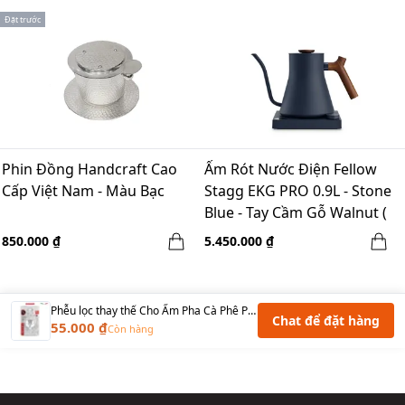
Đặt trước
Phin Đồng Handcraft Cao
Ấm Rót Nước Điện Fellow
Cấp Việt Nam - Màu Bạc
Stagg EKG PRO 0.9L - Stone
Blue - Tay Cầm Gỗ Walnut (
EU, 220V, F Plug)
850.000 ₫
5.450.000 ₫
Phễu lọc thay thế Cho Ấm Pha Cà Phê Pedrini Kaffettiera - 1 Cup
Chat để đặt hàng
55.000 ₫
Còn hàng