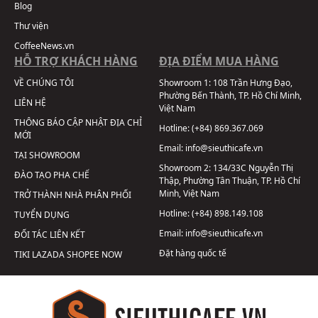
Blog
Thư viện
CoffeeNews.vn
HỖ TRỢ KHÁCH HÀNG
ĐỊA ĐIỂM MUA HÀNG
VỀ CHÚNG TÔI
Showroom 1:
108 Trần Hưng Đạo,
Phường Bến Thành, TP. Hồ Chí Minh,
LIÊN HỆ
Việt Nam
THÔNG BÁO CẬP NHẬT ĐỊA CHỈ
Hotline:
(+84) 869.367.069
MỚI
Email:
info@sieuthicafe.vn
TẠI SHOWROOM
Showroom 2:
134/33C Nguyễn Thị
ĐÀO TẠO PHA CHẾ
Thập, Phường Tân Thuận, TP. Hồ Chí
Minh, Việt Nam
TRỞ THÀNH NHÀ PHÂN PHỐI
Hotline:
(+84) 898.149.108
TUYỂN DỤNG
Email:
info@sieuthicafe.vn
ĐỐI TÁC LIÊN KẾT
Đặt hàng quốc tế
TIKI
LAZADA
SHOPEE
NOW