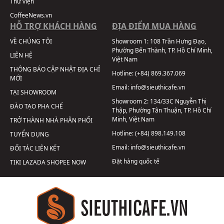
Thư viện
CoffeeNews.vn
HỖ TRỢ KHÁCH HÀNG
ĐỊA ĐIỂM MUA HÀNG
VỀ CHÚNG TÔI
Showroom 1:
108 Trần Hưng Đạo,
Phường Bến Thành, TP. Hồ Chí Minh,
LIÊN HỆ
Việt Nam
THÔNG BÁO CẬP NHẬT ĐỊA CHỈ
Hotline:
(+84) 869.367.069
MỚI
Email:
info@sieuthicafe.vn
TẠI SHOWROOM
Showroom 2:
134/33C Nguyễn Thị
ĐÀO TẠO PHA CHẾ
Thập, Phường Tân Thuận, TP. Hồ Chí
Minh, Việt Nam
TRỞ THÀNH NHÀ PHÂN PHỐI
Hotline:
(+84) 898.149.108
TUYỂN DỤNG
Email:
info@sieuthicafe.vn
ĐỐI TÁC LIÊN KẾT
Đặt hàng quốc tế
TIKI
LAZADA
SHOPEE
NOW