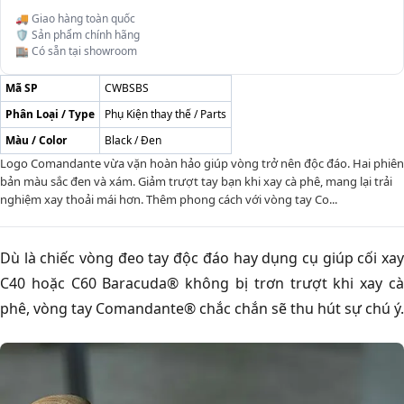
🚚 Giao hàng toàn quốc
🛡️ Sản phẩm chính hãng
🏬 Có sẵn tại showroom
Mã SP
CWBSBS
Phân Loại / Type
Phụ Kiện thay thế / Parts
Màu / Color
Black / Đen
Logo Comandante vừa vặn hoàn hảo giúp vòng trở nên độc đáo. Hai phiên
bản màu sắc đen và xám. Giảm trượt tay bạn khi xay cà phê, mang lại trải
nghiệm xay thoải mái hơn. Thêm phong cách với vòng tay Co...
Dù là chiếc vòng đeo tay độc đáo hay dụng cụ giúp cối xay
C40 hoặc C60 Baracuda® không bị trơn trượt khi xay cà
phê, vòng tay Comandante® chắc chắn sẽ thu hút sự chú ý.