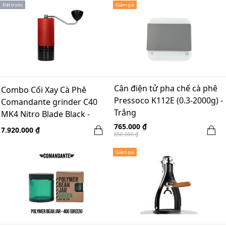
Đặt trước
Giảm giá
Cân điện tử pha chế cà phê
Combo Cối Xay Cà Phê
Pressoco K112E (0.3-2000g) -
Comandante grinder C40
Trắng
MK4 Nitro Blade Black -
made in Germany + LEE_T
765.000 ₫
7.920.000 ₫
850.000 ₫
Comandante Case - Red
Giảm giá