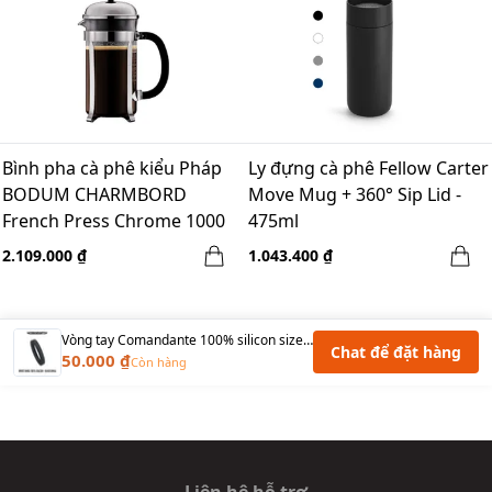
Bình pha cà phê kiểu Pháp
Ly đựng cà phê Fellow Carter
BODUM CHARMBORD
Move Mug + 360° Sip Lid -
French Press Chrome 1000
475ml
mL (8 Ly)
2.109.000 ₫
1.043.400 ₫
Vòng tay Comandante 100% silicon size nhỏ - Đen
Chat để đặt hàng
50.000 ₫
Còn hàng
Liên hệ hỗ trợ