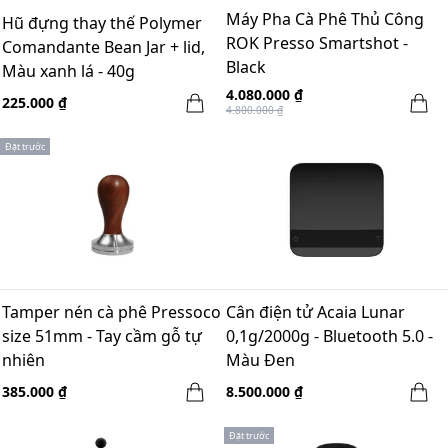
Máy Pha Cà Phê Thủ Công
Hũ đựng thay thế Polymer
ROK Presso Smartshot -
Comandante Bean Jar + lid,
Black
Màu xanh lá - 40g
4.080.000 ₫
225.000 ₫
4.800.000 ₫
Đặt trước
Tamper nén cà phê Pressoco
Cân điện tử Acaia Lunar
size 51mm - Tay cầm gỗ tự
0,1g/2000g - Bluetooth 5.0 -
nhiên
Màu Đen
385.000 ₫
8.500.000 ₫
Đặt trước