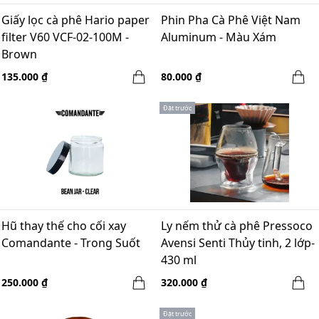
Giấy lọc cà phê Hario paper
Phin Pha Cà Phê Việt Nam
filter V60 VCF-02-100M -
Aluminum - Màu Xám
Brown
135.000 ₫
80.000 ₫
Đặt trước
Hũ thay thế cho cối xay
Ly nếm thử cà phê Pressoco
Comandante - Trong Suốt
Avensi Senti Thủy tinh, 2 lớp-
430 ml
250.000 ₫
320.000 ₫
Đặt trước