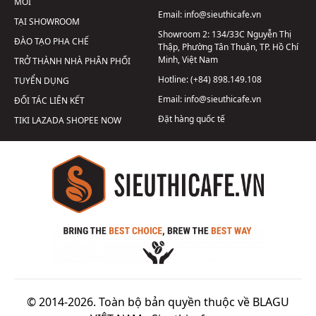
MỚI
Email:
info@sieuthicafe.vn
TẠI SHOWROOM
Showroom 2:
134/33C Nguyễn Thị
ĐÀO TẠO PHA CHẾ
Thập, Phường Tân Thuận, TP. Hồ Chí
Minh, Việt Nam
TRỞ THÀNH NHÀ PHÂN PHỐI
Hotline:
(+84) 898.149.108
TUYỂN DỤNG
Email:
info@sieuthicafe.vn
ĐỐI TÁC LIÊN KẾT
Đặt hàng quốc tế
TIKI
LAZADA
SHOPEE
NOW
© 2014-2026. Toàn bộ bản quyền thuộc về BLAGU