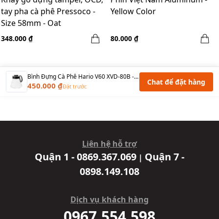
tay pha cà phê Pressoco -
Yellow Color
Size 58mm - Oat
348.000 ₫
80.000 ₫
Bình Đựng Cà Phê Hario V60 XVD-80B - 800ml - Màu Đen
Chat để đặt hàng
450.000 ₫
Đặt trước
Liên hệ hỗ trợ
Quận 1 - 0869.367.069
Quận 7 -
|
0898.149.108
Dịch vụ khách hàng
0967.554.598