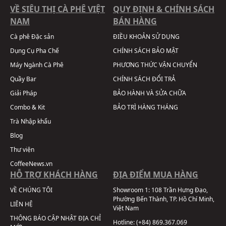
VỀ SIÊU THỊ CÀ PHÊ VIỆT
QUY ĐỊNH & CHÍNH SÁCH
NAM
BÁN HÀNG
Cà phê Đặc sản
ĐIỀU KHOẢN SỬ DỤNG
Dụng Cụ Pha Chế
CHÍNH SÁCH BẢO MẬT
Máy Ngành Cà Phê
PHƯƠNG THỨC VẬN CHUYỂN
Quầy Bar
CHÍNH SÁCH ĐỔI TRẢ
Giải Pháp
BẢO HÀNH VÀ SỬA CHỮA
Combo & Kit
BẢO TRÌ HÀNG THÁNG
Trà Nhập khẩu
Blog
Thư viện
CoffeeNews.vn
HỖ TRỢ KHÁCH HÀNG
ĐỊA ĐIỂM MUA HÀNG
VỀ CHÚNG TÔI
Showroom 1:
108 Trần Hưng Đạo,
Phường Bến Thành, TP. Hồ Chí Minh,
LIÊN HỆ
Việt Nam
THÔNG BÁO CẬP NHẬT ĐỊA CHỈ
Hotline:
(+84) 869.367.069