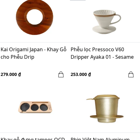
Kai Origami Japan - Khay Gỗ
Phễu lọc Pressoco V60
cho Phễu Drip
Dripper Ayaka 01 - Sesame
279.000 ₫
253.000 ₫
Khay gỗ đựng tamper, OCD,
Phin Việt Nam Aluminum -