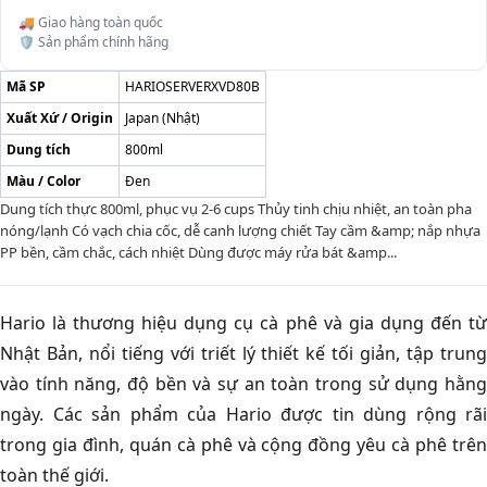
🚚 Giao hàng toàn quốc
🛡️ Sản phẩm chính hãng
Mã SP
HARIOSERVERXVD80B
Xuất Xứ / Origin
Japan (Nhật)
Dung tích
800ml
Màu / Color
Đen
Dung tích thực 800ml, phục vụ 2-6 cups Thủy tinh chịu nhiệt, an toàn pha
nóng/lạnh Có vạch chia cốc, dễ canh lượng chiết Tay cầm &amp; nắp nhựa
PP bền, cầm chắc, cách nhiệt Dùng được máy rửa bát &amp...
Hario là thương hiệu dụng cụ cà phê và gia dụng đến từ
Nhật Bản, nổi tiếng với triết lý thiết kế tối giản, tập trung
vào tính năng, độ bền và sự an toàn trong sử dụng hằng
ngày. Các sản phẩm của Hario được tin dùng rộng rãi
trong gia đình, quán cà phê và cộng đồng yêu cà phê trên
toàn thế giới.