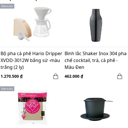
Đặt trước
Bộ pha cà phê Hario Dripper
Bình lắc Shaker Inox 304 pha
XVDD-3012W bằng sứ -màu
chế cocktail, trà, cà phê -
trắng (2 ly)
Màu Đen
1.270.500 ₫
462.000 ₫
Đặt trước