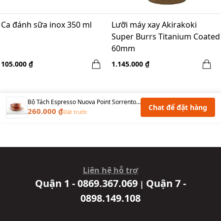
Ca đánh sữa inox 350 ml
Lưỡi máy xay Akirakoki
Super Burrs Titanium Coated
60mm
105.000 ₫
1.145.000 ₫
Bộ Tách Espresso Nuova Point Sorrento 60ml Nâu
Chat để đặt hàng
260.000 ₫
Đặt trước
Liên hệ hỗ trợ
Quận 1 - 0869.367.069
Quận 7 -
|
0898.149.108