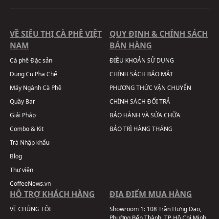
VỀ SIÊU THỊ CÀ PHÊ VIỆT
QUY ĐỊNH & CHÍNH SÁCH
NAM
BÁN HÀNG
Cà phê Đặc sản
ĐIỀU KHOẢN SỬ DỤNG
Dụng Cụ Pha Chế
CHÍNH SÁCH BẢO MẬT
Máy Ngành Cà Phê
PHƯƠNG THỨC VẬN CHUYỂN
Quầy Bar
CHÍNH SÁCH ĐỔI TRẢ
Giải Pháp
BẢO HÀNH VÀ SỬA CHỮA
Combo & Kit
BẢO TRÌ HÀNG THÁNG
Trà Nhập khẩu
Blog
Thư viện
CoffeeNews.vn
HỖ TRỢ KHÁCH HÀNG
ĐỊA ĐIỂM MUA HÀNG
VỀ CHÚNG TÔI
Showroom 1:
108 Trần Hưng Đạo,
Phường Bến Thành, TP. Hồ Chí Minh,