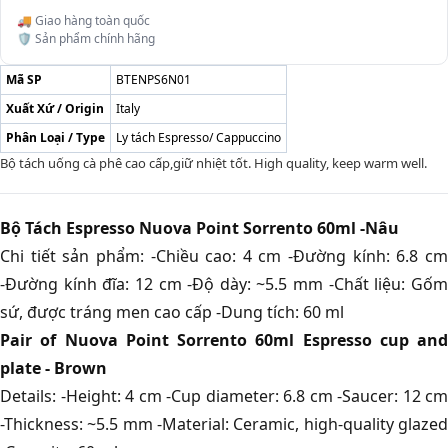
🚚 Giao hàng toàn quốc
🛡️ Sản phẩm chính hãng
Mã SP
BTENPS6N01
Xuất Xứ / Origin
Italy
Phân Loại / Type
Ly tách Espresso/ Cappuccino
Bộ tách uống cà phê cao cấp,giữ nhiệt tốt. High quality, keep warm well.
Bộ Tách Espresso Nuova Point Sorrento 60ml -Nâu
Chi tiết sản phẩm: -Chiều cao: 4 cm -Đường kính: 6.8 cm
-Đường kính đĩa: 12 cm -Độ dày: ~5.5 mm -Chất liệu: Gốm
sứ, được tráng men cao cấp -Dung tích: 60 ml
Pair of Nuova Point Sorrento 60ml Espresso cup and
plate - Brown
Details: -Height: 4 cm -Cup diameter: 6.8 cm -Saucer: 12 cm
-Thickness: ~5.5 mm -Material: Ceramic, high-quality glazed