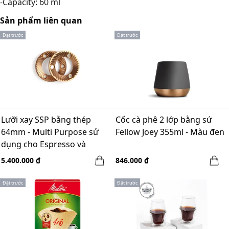
-Capacity: 60 ml
Sản phẩm liên quan
Đặt trước
Đặt trước
Lưỡi xay SSP bằng thép
Cốc cà phê 2 lớp bằng sứ
64mm - Multi Purpose sử
Fellow Joey 355ml - Màu đen
dụng cho Espresso và
Brewing
5.400.000 ₫
846.000 ₫
Đặt trước
Đặt trước