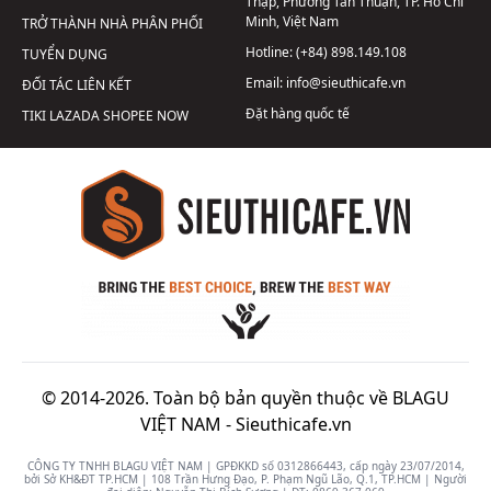
Thập, Phường Tân Thuận, TP. Hồ Chí
Minh, Việt Nam
TRỞ THÀNH NHÀ PHÂN PHỐI
Hotline:
(+84) 898.149.108
TUYỂN DỤNG
Email:
info@sieuthicafe.vn
ĐỐI TÁC LIÊN KẾT
Đặt hàng quốc tế
TIKI
LAZADA
SHOPEE
NOW
© 2014-2026. Toàn bộ bản quyền thuộc về BLAGU
VIỆT NAM -
Sieuthicafe.vn
CÔNG TY TNHH BLAGU VIỆT NAM | GPĐKKD số 0312866443, cấp ngày 23/07/2014,
bởi Sở KH&ĐT TP.HCM | 108 Trần Hưng Đạo, P. Phạm Ngũ Lão, Q.1, TP.HCM | Người