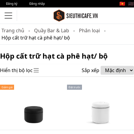
🇻🇳
🇺🇸
Đăng ký
Đăng nhập
Trang chủ
Quầy Bar & Lab
Phân loại
Hộp cất trữ hạt cà phê hạt/ bộ
Hộp cất trữ hạt cà phê hạt/ bộ
Hiển thị bộ lọc
Sắp xếp
Giảm giá
Đặt trước