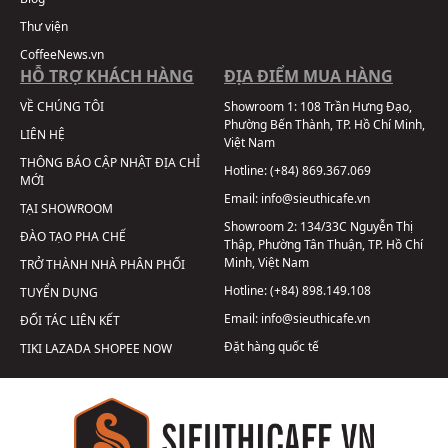
Thư viện
CoffeeNews.vn
HỖ TRỢ KHÁCH HÀNG
ĐỊA ĐIỂM MUA HÀNG
VỀ CHÚNG TÔI
Showroom 1:
108 Trần Hưng Đạo,
Phường Bến Thành, TP. Hồ Chí Minh,
LIÊN HỆ
Việt Nam
THÔNG BÁO CẬP NHẬT ĐỊA CHỈ
Hotline:
(+84) 869.367.069
MỚI
Email:
info@sieuthicafe.vn
TẠI SHOWROOM
Showroom 2:
134/33C Nguyễn Thị
ĐÀO TẠO PHA CHẾ
Thập, Phường Tân Thuận, TP. Hồ Chí
Minh, Việt Nam
TRỞ THÀNH NHÀ PHÂN PHỐI
Hotline:
(+84) 898.149.108
TUYỂN DỤNG
Email:
info@sieuthicafe.vn
ĐỐI TÁC LIÊN KẾT
Đặt hàng quốc tế
TIKI
LAZADA
SHOPEE
NOW