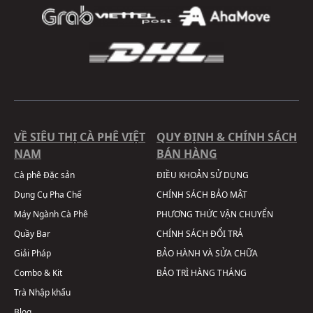
VỀ SIÊU THỊ CÀ PHÊ VIỆT
QUY ĐỊNH & CHÍNH SÁCH
NAM
BÁN HÀNG
Cà phê Đặc sản
ĐIỀU KHOẢN SỬ DỤNG
Dụng Cụ Pha Chế
CHÍNH SÁCH BẢO MẬT
Máy Ngành Cà Phê
PHƯƠNG THỨC VẬN CHUYỂN
Quầy Bar
CHÍNH SÁCH ĐỔI TRẢ
Giải Pháp
BẢO HÀNH VÀ SỬA CHỮA
Combo & Kit
BẢO TRÌ HÀNG THÁNG
Trà Nhập khẩu
Blog