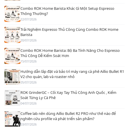
Combo ROK Home Barista Khác Gì Một Setup Espresso
Thông Thường?
22/07/2026
Trải Nghiệm Espresso Thủ Công Cùng Combo ROK Home
Barista
20/07/2026
Combo ROK Home Barista: Bộ Ba Tính Năng Cho Espresso
Thủ Công Dễ Kiểm Soát Hơn
15/07/2026
Hướng dẫn lắp đặt và bảo trì máy rang cà phê Aillio Bullet R1
V2 cho quán, lab và roaster nhỏ
05/07/2026
ROK GrinderGC – Cối Xay Tay Thủ Công Anh Quốc , Kiểm
Soát Từng Ly Cà Phê
04/07/2026
Coffee lab nên dùng Aillio Bullet R2 PRO như thế nào để
nghiên cứu profile và phát triển sản phẩm?
03/07/2026