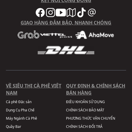
KẾT NỐI CỘNG ĐỒNG
GIAO HÀNG ĐẢM BẢO, NHANH CHÓNG
VỀ SIÊU THỊ CÀ PHÊ VIỆT
QUY ĐỊNH & CHÍNH SÁCH
NAM
BÁN HÀNG
Cà phê Đặc sản
ĐIỀU KHOẢN SỬ DỤNG
Dụng Cụ Pha Chế
CHÍNH SÁCH BẢO MẬT
Máy Ngành Cà Phê
PHƯƠNG THỨC VẬN CHUYỂN
Quầy Bar
CHÍNH SÁCH ĐỔI TRẢ