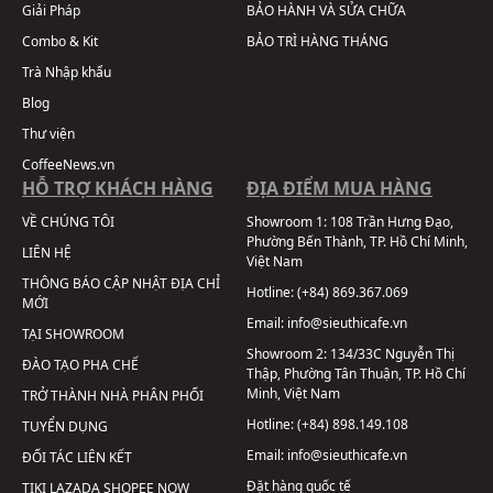
Giải Pháp
BẢO HÀNH VÀ SỬA CHỮA
Combo & Kit
BẢO TRÌ HÀNG THÁNG
Trà Nhập khẩu
Blog
Thư viện
CoffeeNews.vn
HỖ TRỢ KHÁCH HÀNG
ĐỊA ĐIỂM MUA HÀNG
VỀ CHÚNG TÔI
Showroom 1:
108 Trần Hưng Đạo,
Phường Bến Thành, TP. Hồ Chí Minh,
LIÊN HỆ
Việt Nam
THÔNG BÁO CẬP NHẬT ĐỊA CHỈ
Hotline:
(+84) 869.367.069
MỚI
Email:
info@sieuthicafe.vn
TẠI SHOWROOM
Showroom 2:
134/33C Nguyễn Thị
ĐÀO TẠO PHA CHẾ
Thập, Phường Tân Thuận, TP. Hồ Chí
Minh, Việt Nam
TRỞ THÀNH NHÀ PHÂN PHỐI
Hotline:
(+84) 898.149.108
TUYỂN DỤNG
Email:
info@sieuthicafe.vn
ĐỐI TÁC LIÊN KẾT
Đặt hàng quốc tế
TIKI
LAZADA
SHOPEE
NOW