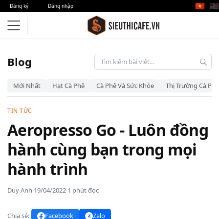
🇻🇳
🇺🇸
Đăng ký
Đăng nhập
Blog
Mới Nhất
Hạt Cà Phê
Cà Phê Và Sức Khỏe
Thị Trường Cà Phê
TIN TỨC
Aeropresso Go - Luôn đồng
hành cùng bạn trong mọi
hành trình
Duy Anh
·
19/04/2022
·
1 phút đọc
Chia sẻ:
Facebook
Zalo