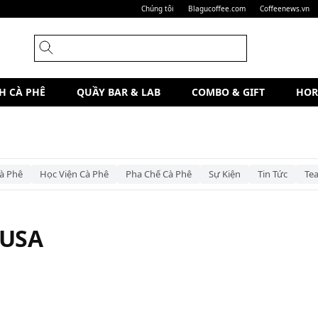
Chúng tôi
Blagucoffee.com
Coffeenews.vn
H CÀ PHÊ
QUẦY BAR & LAB
COMBO & GIFT
HOR
à Phê
Học Viện Cà Phê
Pha Chế Cà Phê
Sự Kiện
Tin Tức
Te
 USA