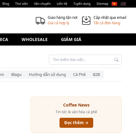
🇻🇳
🇺🇸
Blog
Thư viện
Vận chuyển
Liên hệ
Tuyển dụng
Sitemap
Giao hàng tận nơi
Cập nhật qua email
Giá cả hợp lý
Tất cả đơn hàng
ECA
WHOLESALE
GIẢM GIÁ
am
Blagu
Hướng dẫn sử dụng
Cà Phê
B2B
Coffee News
Tin tức & văn hóa cà phê
Đọc thêm →