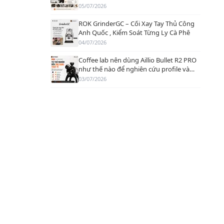
roaster nhỏ
05/07/2026
ROK GrinderGC – Cối Xay Tay Thủ Công
Anh Quốc , Kiểm Soát Từng Ly Cà Phê
04/07/2026
Coffee lab nên dùng Aillio Bullet R2 PRO
như thế nào để nghiên cứu profile và
phát triển sản phẩm?
03/07/2026