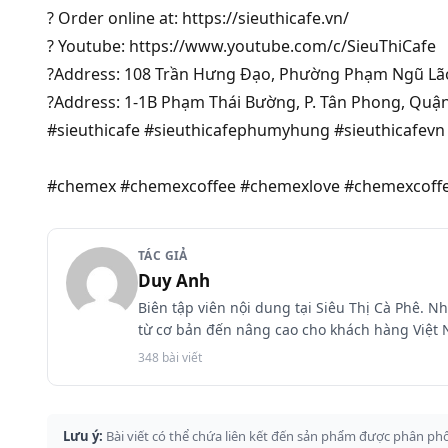
? Order online at: https://sieuthicafe.vn/
? Youtube: https://www.youtube.com/c/SieuThiCafe
?Address: 108 Trần Hưng Đạo, Phường Phạm Ngũ Lão
?Address: 1-1B Phạm Thái Bường, P. Tân Phong, Quận
#sieuthicafe
#sieuthicafephumyhung
#sieuthicafevn
#chemex
#chemexcoffee
#chemexlove
#chemexcoff
TÁC GIẢ
Duy Anh
Biên tập viên nội dung tại Siêu Thị Cà Phê.
từ cơ bản đến nâng cao cho khách hàng Việt
348 bài viết
Lưu ý:
Bài viết có thể chứa liên kết đến sản phẩm được phân phố