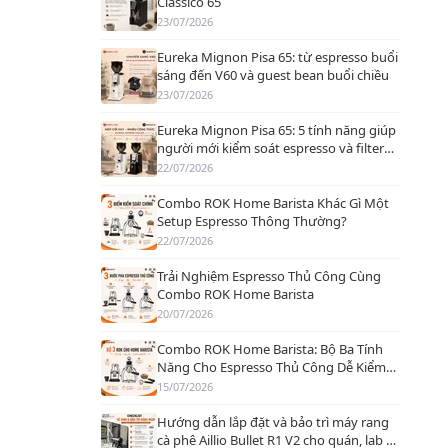
Classico 65
23/07/2026
Eureka Mignon Pisa 65: từ espresso buổi
sáng đến V60 và guest bean buổi chiều
23/07/2026
Eureka Mignon Pisa 65: 5 tính năng giúp
người mới kiểm soát espresso và filter
dễ hơn
22/07/2026
Combo ROK Home Barista Khác Gì Một
Setup Espresso Thông Thường?
22/07/2026
Trải Nghiệm Espresso Thủ Công Cùng
Combo ROK Home Barista
20/07/2026
Combo ROK Home Barista: Bộ Ba Tính
Năng Cho Espresso Thủ Công Dễ Kiểm
Soát Hơn
15/07/2026
Hướng dẫn lắp đặt và bảo trì máy rang
cà phê Aillio Bullet R1 V2 cho quán, lab và