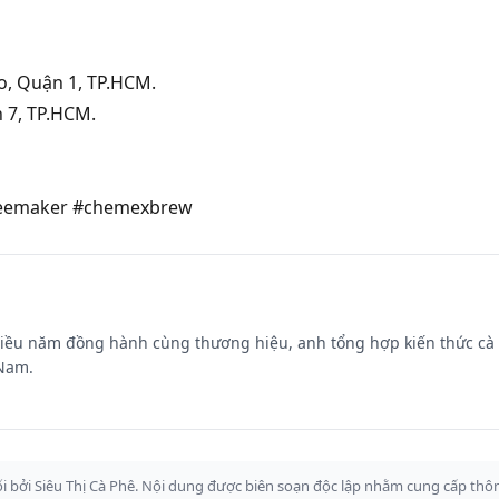
, Quận 1, TP.HCM.
 7, TP.HCM.
eemaker
#chemexbrew
 Nhiều năm đồng hành cùng thương hiệu, anh tổng hợp kiến thức cà
 Nam.
i bởi Siêu Thị Cà Phê. Nội dung được biên soạn độc lập nhằm cung cấp thôn