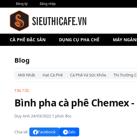
Đăng ký
Đăng nhập
CÀ PHÊ ĐẶC SẢN
DỤNG CỤ PHA CHẾ
MÁY NGÀN
Blog
Mới Nhất
Hạt Cà Phê
Cà Phê Và Sức Khỏe
Thị Trường C
TIN TỨC
Bình pha cà phê Chemex -
Duy Anh
·
24/03/2022
·
1 phút đọc
Chia sẻ:
Facebook
Zalo