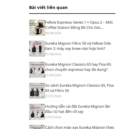
Bài viết liên quan
Fellow Espresso Series 1 × Opus 2 – Một
Coffee Station Đồng Bộ Cho Góc
Espresso Tại Nhà
06/08/2026
Eureka Mignon Filtro 50 và Fellow Ode
Gen 2: máy xay brew nào hợp hơn?
01/08/2026
Eureka Mignon Classico 65 hay Pisa 65:
chọn chuyên espresso hay đa dụng?
01/08/2026
So sánh Eureka Mignon Classico 65, Pisa
65 và Filtro 50
27/07/2026
Hướng dẫn cài đặt Eureka Mignon lần
đầu: từ hạt đến cỡ xay
27/07/2026
Cách chọn máy xay Eureka Mignon theo