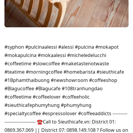
#syphon #pulcinaalessi #alessi #pulcina #mokapot
#mokapulcina #mokaalessi #micheledelucchi
#coffeetime #slowcoffee #maketastenotwaste
#teatime #morningcoffee #homebarista #sieuthicafe
#1Bphamthaibuong #newshowroom #coffeeshop
#Blagucoffee #Blagucafe #108tranhungdao
#coffeetime #coffeelover #coffeeholic
#sieuthicafephumyhung #phumyhung
#specialtycoffee #espressolover #coffeeaddicts ----------
--------------------- ☎Call to Sieuthicafe.vn: District 01:
0869.367.069 || District 07: 0898.149.108 ? Follow us on