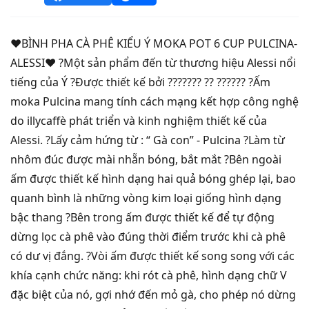
♥️BÌNH PHA CÀ PHÊ KIỂU Ý MOKA POT 6 CUP PULCINA-
ALESSI♥️ ?Một sản phẩm đến từ thương hiệu Alessi nổi
tiếng của Ý ?Được thiết kế bởi ??????? ?? ?????? ?Ấm
moka Pulcina mang tính cách mạng kết hợp công nghệ
do illycaffè phát triển và kinh nghiệm thiết kế của
Alessi. ?Lấy cảm hứng từ : “ Gà con” - Pulcina ?Làm từ
nhôm đúc được mài nhẵn bóng, bắt mắt ?Bên ngoài
ấm được thiết kế hình dạng hai quả bóng ghép lại, bao
quanh bình là những vòng kim loại giống hình dạng
bậc thang ?Bên trong ấm được thiết kế để tự động
dừng lọc cà phê vào đúng thời điểm trước khi cà phê
có dư vị đắng. ?Vòi ấm được thiết kế song song với các
khía cạnh chức năng: khi rót cà phê, hình dạng chữ V
đặc biệt của nó, gợi nhớ đến mỏ gà, cho phép nó dừng