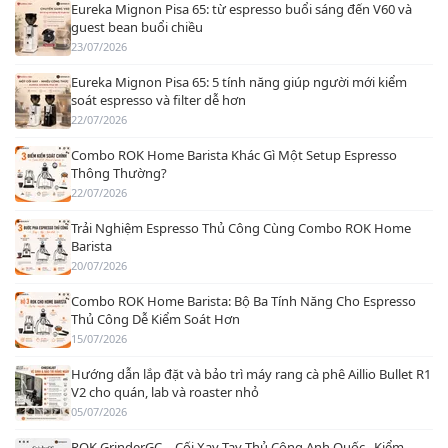
Eureka Mignon Pisa 65: từ espresso buổi sáng đến V60 và
guest bean buổi chiều
23/07/2026
Eureka Mignon Pisa 65: 5 tính năng giúp người mới kiểm
soát espresso và filter dễ hơn
22/07/2026
Combo ROK Home Barista Khác Gì Một Setup Espresso
Thông Thường?
22/07/2026
Trải Nghiệm Espresso Thủ Công Cùng Combo ROK Home
Barista
20/07/2026
Combo ROK Home Barista: Bộ Ba Tính Năng Cho Espresso
Thủ Công Dễ Kiểm Soát Hơn
15/07/2026
Hướng dẫn lắp đặt và bảo trì máy rang cà phê Aillio Bullet R1
V2 cho quán, lab và roaster nhỏ
05/07/2026
ROK GrinderGC – Cối Xay Tay Thủ Công Anh Quốc , Kiểm