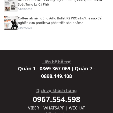
Soát Từng Ly Cà Phê
04/07/2026
Coffee lab nên dùng Aillio Bullet R2 PRO như thế nào để
nghiên cứu profile và phát triển sản phẩm?
03/07/2026
Liên hệ hỗ trợ
Quận 1 - 0869.367.069
Quận 7 -
|
0898.149.108
Dịch vụ khách hàng
0967.554.598
VIBER | WHATSAPP | WECHAT