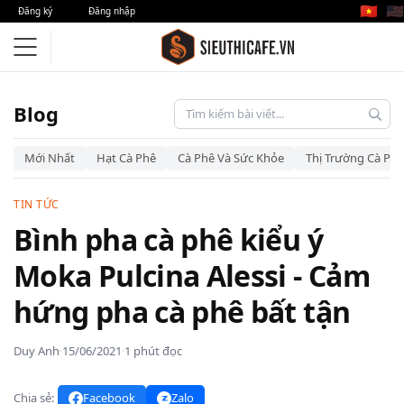
🇻🇳
🇺🇸
Đăng ký
Đăng nhập
Blog
Mới Nhất
Hạt Cà Phê
Cà Phê Và Sức Khỏe
Thị Trường Cà Phê
TIN TỨC
Bình pha cà phê kiểu ý
Moka Pulcina Alessi - Cảm
hứng pha cà phê bất tận
Duy Anh
·
15/06/2021
·
1 phút đọc
Chia sẻ:
Facebook
Zalo