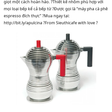
giọt một cách hoàn hảo. ?Thiết kế nhôm phù hợp với
mọi loại bếp kể cả bếp từ ?Được gọi là “máy pha cà phê
espresso đích thực” ?Mua ngay tại:
http://bit.ly/apulcina ?From Sieuthicafe with love ?