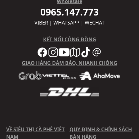
Wholesale
0965.147.773
VIBER | WHATSAPP | WECHAT
KẾT NỐI CỘNG ĐỒNG
GIAO HÀNG ĐẢM BẢO, NHANH CHÓNG
VỀ SIÊU THỊ CÀ PHÊ VIỆT
QUY ĐỊNH & CHÍNH SÁCH
NAM
BÁN HÀNG