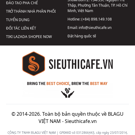
ĐÀO TẠO PHA CHẾ
Thập, Phường Tân Thuận, TP. Hồ Chí
Minh, Việt Nam
TRỞ THÀNH NHÀ PHÂN PHỐI
Hotline:
(+84) 898.149.108
TUYỂN DỤNG
Email:
info@sieuthicafe.vn
ĐỐI TÁC LIÊN KẾT
Đặt hàng quốc tế
TIKI
LAZADA
SHOPEE
NOW
© 2014-2026. Toàn bộ bản quyền thuộc về BLAGU
VIỆT NAM -
Sieuthicafe.vn
CÔNG TY TNHH BLAGU VIỆT NAM | GPĐKKD số 0312866443, cấp ngày 23/07/2014,