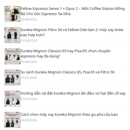
Fellow Espresso Series 1 × Opus 2 – Một Coffee Station Đồng
Bộ Cho Góc Espresso Tại Nhà
06/08/2026
Eureka Mignon Filtro 50 và Fellow Ode Gen 2: máy xay brew
nào hợp hơn?
01/08/2026
Eureka Mignon Classico 65 hay Pisa 65: chọn chuyên
espresso hay đa dụng?
01/08/2026
So sánh Eureka Mignon Classico 65, Pisa 65 và Filtro 50
27/07/2026
Hướng dẫn cài đặt Eureka Mignon lần đầu: từ hạt đến cỡ xay
27/07/2026
Cách chọn máy xay Eureka Mignon theo gu pha của bạn
26/07/2026