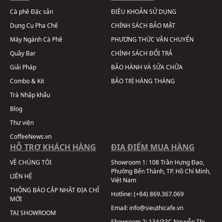
Cà phê Đặc sản
ĐIỀU KHOẢN SỬ DỤNG
Dụng Cụ Pha Chế
CHÍNH SÁCH BẢO MẬT
Máy Ngành Cà Phê
PHƯƠNG THỨC VẬN CHUYỂN
Quầy Bar
CHÍNH SÁCH ĐỔI TRẢ
Giải Pháp
BẢO HÀNH VÀ SỬA CHỮA
Combo & Kit
BẢO TRÌ HÀNG THÁNG
Trà Nhập khẩu
Blog
Thư viện
CoffeeNews.vn
HỖ TRỢ KHÁCH HÀNG
ĐỊA ĐIỂM MUA HÀNG
VỀ CHÚNG TÔI
Showroom 1:
108 Trần Hưng Đạo,
Phường Bến Thành, TP. Hồ Chí Minh,
LIÊN HỆ
Việt Nam
THÔNG BÁO CẬP NHẬT ĐỊA CHỈ
Hotline:
(+84) 869.367.069
MỚI
Email:
info@sieuthicafe.vn
TẠI SHOWROOM
Showroom 2:
134/33C Nguyễn Thị