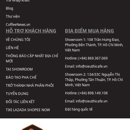
Trà Nhập khẩu
Blog
Thư viện
CoffeeNews.vn
HỖ TRỢ KHÁCH HÀNG
ĐỊA ĐIỂM MUA HÀNG
VỀ CHÚNG TÔI
Showroom 1:
108 Trần Hưng Đạo,
Phường Bến Thành, TP. Hồ Chí Minh,
LIÊN HỆ
Việt Nam
THÔNG BÁO CẬP NHẬT ĐỊA CHỈ
Hotline:
(+84) 869.367.069
MỚI
Email:
info@sieuthicafe.vn
TẠI SHOWROOM
Showroom 2:
134/33C Nguyễn Thị
ĐÀO TẠO PHA CHẾ
Thập, Phường Tân Thuận, TP. Hồ Chí
Minh, Việt Nam
TRỞ THÀNH NHÀ PHÂN PHỐI
Hotline:
(+84) 898.149.108
TUYỂN DỤNG
Email:
info@sieuthicafe.vn
ĐỐI TÁC LIÊN KẾT
Đặt hàng quốc tế
TIKI
LAZADA
SHOPEE
NOW