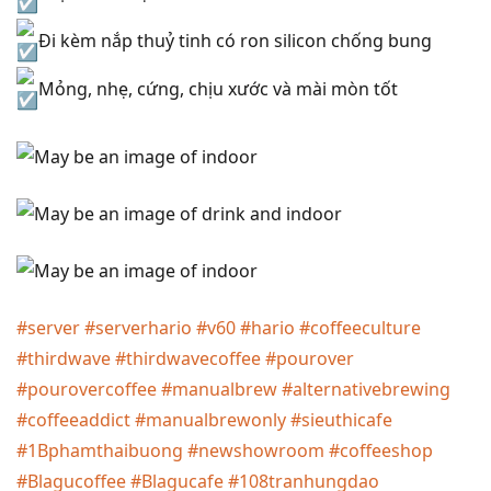
Đi kèm nắp thuỷ tinh có ron silicon chống bung
Mỏng, nhẹ, cứng, chịu xước và mài mòn tốt
#server
#serverhario
#v60
#hario
#coffeeculture
#thirdwave
#thirdwavecoffee
#pourover
#pourovercoffee
#manualbrew
#alternativebrewing
#coffeeaddict
#manualbrewonly
#sieuthicafe
#1Bphamthaibuong
#newshowroom
#coffeeshop
#Blagucoffee
#Blagucafe
#108tranhungdao