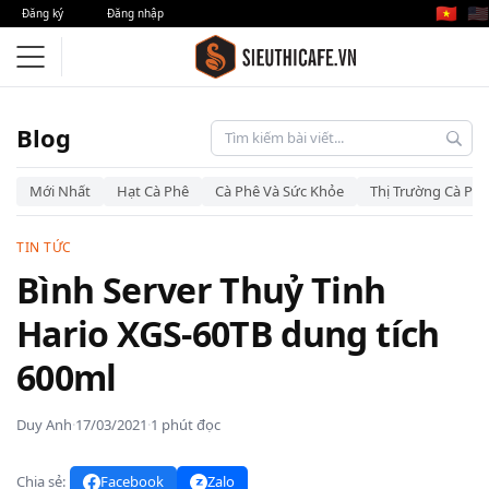
🇻🇳
🇺🇸
Đăng ký
Đăng nhập
Blog
Mới Nhất
Hạt Cà Phê
Cà Phê Và Sức Khỏe
Thị Trường Cà Phê
TIN TỨC
Bình Server Thuỷ Tinh
Hario XGS-60TB dung tích
600ml
Duy Anh
·
17/03/2021
·
1 phút đọc
Chia sẻ:
Facebook
Zalo