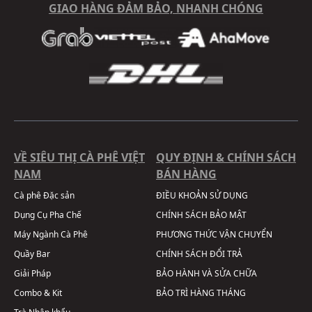
GIAO HÀNG ĐẢM BẢO, NHANH CHÓNG
VỀ SIÊU THỊ CÀ PHÊ VIỆT
QUY ĐỊNH & CHÍNH SÁCH
NAM
BÁN HÀNG
Cà phê Đặc sản
ĐIỀU KHOẢN SỬ DỤNG
Dụng Cụ Pha Chế
CHÍNH SÁCH BẢO MẬT
Máy Ngành Cà Phê
PHƯƠNG THỨC VẬN CHUYỂN
Quầy Bar
CHÍNH SÁCH ĐỔI TRẢ
Giải Pháp
BẢO HÀNH VÀ SỬA CHỮA
Combo & Kit
BẢO TRÌ HÀNG THÁNG