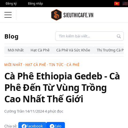
🇻🇳
🇺🇸
Đăng ký
Đăng nhập
Blog
Mới Nhất
Hạt Cà Phê
Cà Phê Và Sức Khỏe
Thị Trường Cà Phê
MỚI NHẤT
·
HẠT CÀ PHÊ
·
TIN TỨC
·
CÀ PHÊ
Cà Phê Ethiopia Gedeb - Cà
Phê Đến Từ Vùng Trồng
Cao Nhất Thế Giới
Cường Trần
·
14/11/2024
·
4 phút đọc
Chia sẻ:
Facebook
Zalo