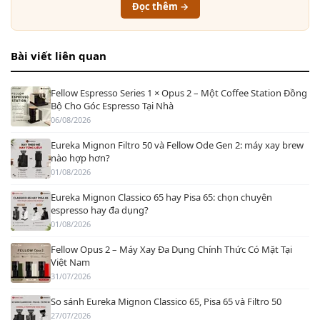
Đọc thêm →
Bài viết liên quan
Fellow Espresso Series 1 × Opus 2 – Một Coffee Station Đồng
Bộ Cho Góc Espresso Tại Nhà
06/08/2026
Eureka Mignon Filtro 50 và Fellow Ode Gen 2: máy xay brew
nào hợp hơn?
01/08/2026
Eureka Mignon Classico 65 hay Pisa 65: chọn chuyên
espresso hay đa dụng?
01/08/2026
Fellow Opus 2 – Máy Xay Đa Dụng Chính Thức Có Mặt Tại
Việt Nam
31/07/2026
So sánh Eureka Mignon Classico 65, Pisa 65 và Filtro 50
27/07/2026