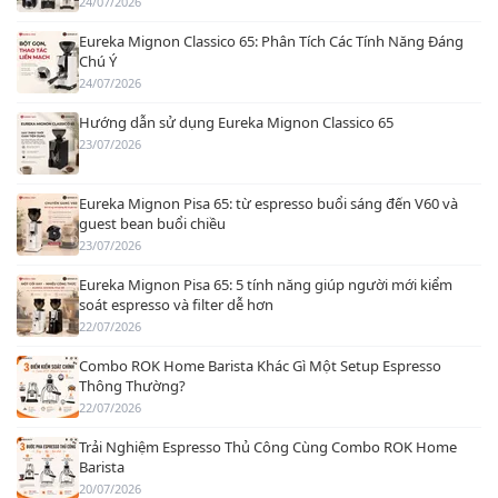
24/07/2026
Eureka Mignon Classico 65: Phân Tích Các Tính Năng Đáng
Chú Ý
24/07/2026
Hướng dẫn sử dụng Eureka Mignon Classico 65
23/07/2026
Eureka Mignon Pisa 65: từ espresso buổi sáng đến V60 và
guest bean buổi chiều
23/07/2026
Eureka Mignon Pisa 65: 5 tính năng giúp người mới kiểm
soát espresso và filter dễ hơn
22/07/2026
Combo ROK Home Barista Khác Gì Một Setup Espresso
Thông Thường?
22/07/2026
Trải Nghiệm Espresso Thủ Công Cùng Combo ROK Home
Barista
20/07/2026