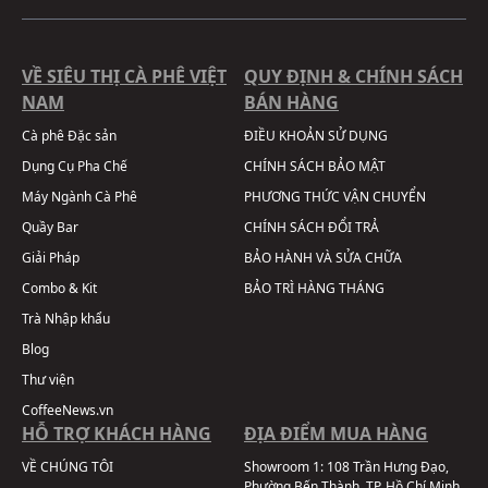
VỀ SIÊU THỊ CÀ PHÊ VIỆT
QUY ĐỊNH & CHÍNH SÁCH
NAM
BÁN HÀNG
Cà phê Đặc sản
ĐIỀU KHOẢN SỬ DỤNG
Dụng Cụ Pha Chế
CHÍNH SÁCH BẢO MẬT
Máy Ngành Cà Phê
PHƯƠNG THỨC VẬN CHUYỂN
Quầy Bar
CHÍNH SÁCH ĐỔI TRẢ
Giải Pháp
BẢO HÀNH VÀ SỬA CHỮA
Combo & Kit
BẢO TRÌ HÀNG THÁNG
Trà Nhập khẩu
Blog
Thư viện
CoffeeNews.vn
HỖ TRỢ KHÁCH HÀNG
ĐỊA ĐIỂM MUA HÀNG
VỀ CHÚNG TÔI
Showroom 1:
108 Trần Hưng Đạo,
Phường Bến Thành, TP. Hồ Chí Minh,