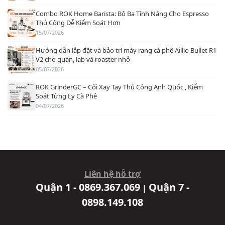
Combo ROK Home Barista: Bộ Ba Tính Năng Cho Espresso
Thủ Công Dễ Kiểm Soát Hơn
15/07/2026
Hướng dẫn lắp đặt và bảo trì máy rang cà phê Aillio Bullet R1
V2 cho quán, lab và roaster nhỏ
05/07/2026
ROK GrinderGC – Cối Xay Tay Thủ Công Anh Quốc , Kiểm
Soát Từng Ly Cà Phê
04/07/2026
Liên hệ hỗ trợ
Quận 1 - 0869.367.069
Quận 7 -
|
0898.149.108