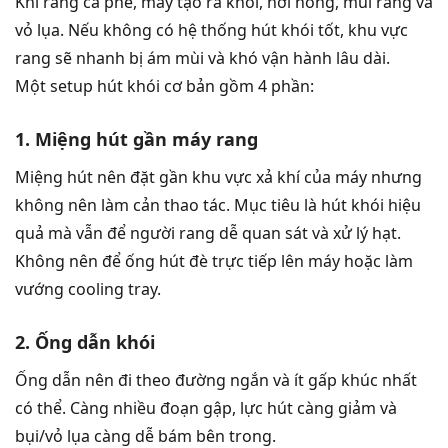
Khi rang cà phê, máy tạo ra khói, hơi nóng, mùi rang và
vỏ lụa. Nếu không có hệ thống hút khói tốt, khu vực
rang sẽ nhanh bị ám mùi và khó vận hành lâu dài.
Một setup hút khói cơ bản gồm 4 phần:
1. Miệng hút gần máy rang
Miệng hút nên đặt gần khu vực xả khí của máy nhưng
không nên làm cản thao tác. Mục tiêu là hút khói hiệu
quả mà vẫn để người rang dễ quan sát và xử lý hạt.
Không nên để ống hút đè trực tiếp lên máy hoặc làm
vướng cooling tray.
2. Ống dẫn khói
Ống dẫn nên đi theo đường ngắn và ít gấp khúc nhất
có thể. Càng nhiều đoạn gập, lực hút càng giảm và
bụi/vỏ lụa càng dễ bám bên trong.