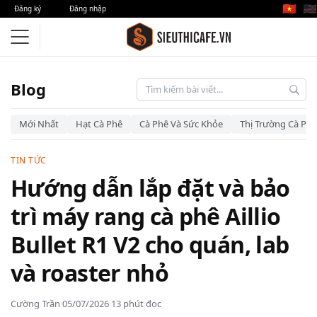
🇻🇳
🇺🇸
Đăng ký
Đăng nhập
Blog
Mới Nhất
Hạt Cà Phê
Cà Phê Và Sức Khỏe
Thị Trường Cà Phê
TIN TỨC
Hướng dẫn lắp đặt và bảo
trì máy rang cà phê Aillio
Bullet R1 V2 cho quán, lab
và roaster nhỏ
Cường Trần
·
05/07/2026
·
13 phút đọc