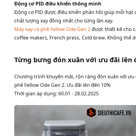
Động cơ PID điều khiển thông minh
Động cơ PID được điều khiển phản hồi giúp mỗi hạt cà
chất lượng xay đồng nhất cho từng lần xay.
Máy xay cà phê Fellow Ode Gen 2
được thiết kế cho c
coffee makers, French press, Cold brew. Không thể 
Từng bưng đón xuân với ưu đãi lên
Chương trình khuyến mãi, rộn ràng đón xuân với ưu đ
phê Fellow Ode Gen 2. Ưu đãi lên đến 10%
Thời gian áp dụng: 60.01 - 28.02.2025