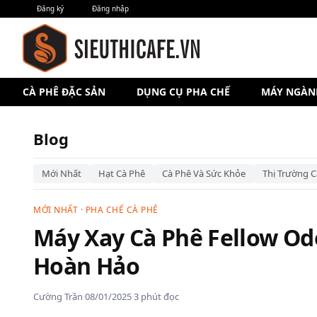
Đăng ký
Đăng nhập
CÀ PHÊ ĐẶC SẢN
DỤNG CỤ PHA CHẾ
MÁY NGÀN
Blog
Mới Nhất
Hạt Cà Phê
Cà Phê Và Sức Khỏe
Thị Trường C
MỚI NHẤT
·
PHA CHẾ CÀ PHÊ
Máy Xay Cà Phê Fellow Ode
Hoàn Hảo
Cường Trần
·
08/01/2025
·
3 phút đọc