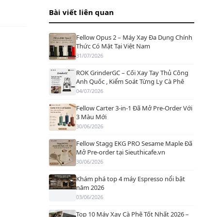
Bài viết liên quan
Fellow Opus 2 – Máy Xay Đa Dụng Chính
Thức Có Mặt Tại Việt Nam
31/07/2026
ROK GrinderGC – Cối Xay Tay Thủ Công
Anh Quốc , Kiểm Soát Từng Ly Cà Phê
04/07/2026
Fellow Carter 3-in-1 Đã Mở Pre-Order Với
3 Màu Mới
30/06/2026
Fellow Stagg EKG PRO Sesame Maple Đã
Mở Pre-order tại Sieuthicafe.vn
30/06/2026
Khám phá top 4 máy Espresso nổi bật
năm 2026
03/06/2026
Top 10 Máy Xay Cà Phê Tốt Nhất 2026 –