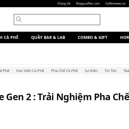
Chúng tôi
Blagucoffee.com
Coffeenews.vn
H CÀ PHÊ
QUẦY BAR & LAB
COMBO & GIFT
HOR
à Phê
Học Viện Cà Phê
Pha Chế Cà Phê
Sự Kiện
Tin Tức
Te
 Gen 2 : Trải Nghiệm Pha Ch