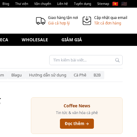
🇻🇳
🇺🇸
Blog
Thư viện
Vận chuyển
Liên hệ
Tuyển dụng
Sitemap
Giao hàng tận nơi
Cập nhật qua email
Giá cả hợp lý
Tất cả đơn hàng
ECA
WHOLESALE
GIẢM GIÁ
am
Blagu
Hướng dẫn sử dụng
Cà Phê
B2B
ế
Coffee News
Tin tức & văn hóa cà phê
Đọc thêm →