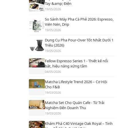
Tay &amp; Điện
19/05/2026
So Sánh Máy Pha Cà Phê 2026: Espresso,
Viên Nén, Drip
19/05/2026
Dụng Cụ Pha Pour-Over Tốt Nhất Dưới 1
Triệu (2026)
19/05/2026
Fellow Espresso Series 1 - Thiết kế nổi
bật, hiệu năng xứng tầm
04/05/2026
Matcha Lifestyle Trend 2026 – Cơ Hội
Cho F&B
19/03/2026
Matcha Set Cho Quán Cafe - Từ Trải
Nghiệm Đến Doanh Thu
19/03/2026
Khám Phá C40 Vintage Oak Royal – Tinh