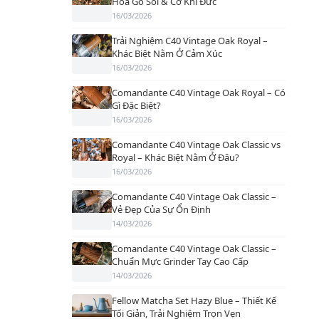
Hoa Gỗ Sồi & Cơ Khí Đức
16/03/2026
Trải Nghiệm C40 Vintage Oak Royal –
Khác Biệt Nằm Ở Cảm Xúc
16/03/2026
Comandante C40 Vintage Oak Royal – Có
Gì Đặc Biệt?
16/03/2026
Comandante C40 Vintage Oak Classic vs
Royal – Khác Biệt Nằm Ở Đâu?
16/03/2026
Comandante C40 Vintage Oak Classic –
Vẻ Đẹp Của Sự Ổn Định
14/03/2026
Comandante C40 Vintage Oak Classic –
Chuẩn Mực Grinder Tay Cao Cấp
14/03/2026
Fellow Matcha Set Hazy Blue – Thiết Kế
Tối Giản, Trải Nghiệm Trọn Vẹn