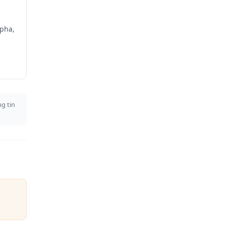
 pha,
g tin