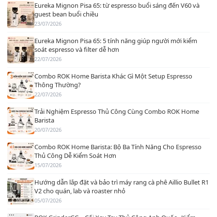
Eureka Mignon Pisa 65: từ espresso buổi sáng đến V60 và
guest bean buổi chiều
23/07/2026
Eureka Mignon Pisa 65: 5 tính năng giúp người mới kiểm
soát espresso và filter dễ hơn
22/07/2026
Combo ROK Home Barista Khác Gì Một Setup Espresso
Thông Thường?
22/07/2026
Trải Nghiệm Espresso Thủ Công Cùng Combo ROK Home
Barista
20/07/2026
Combo ROK Home Barista: Bộ Ba Tính Năng Cho Espresso
Thủ Công Dễ Kiểm Soát Hơn
15/07/2026
Hướng dẫn lắp đặt và bảo trì máy rang cà phê Aillio Bullet R1
V2 cho quán, lab và roaster nhỏ
05/07/2026