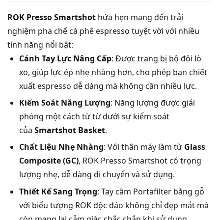
ROK Presso Smartshot
hứa hẹn mang đến trải
nghiệm pha chế cà phê espresso tuyệt vời với nhiều
tính năng nổi bật:
Cánh Tay Lực Nâng Cấp
: Được trang bị bộ đôi lò
xo, giúp lực ép nhẹ nhàng hơn, cho phép bạn chiết
xuất espresso dễ dàng mà không cần nhiều lực.
Kiểm Soát Năng Lượng
: Năng lượng được giải
phóng một cách từ từ dưới sự kiểm soát
của
Smartshot Basket
.
Chất Liệu Nhẹ Nhàng
: Với thân máy làm từ
Glass
Composite (GC)
, ROK Presso Smartshot có trọng
lượng nhẹ, dễ dàng di chuyển và sử dụng.
Thiết Kế Sang Trọng
: Tay cầm Portafilter bằng gỗ
với biểu tượng ROK độc đáo không chỉ đẹp mắt mà
còn mang lại cảm giác chắc chắn khi sử dụng.