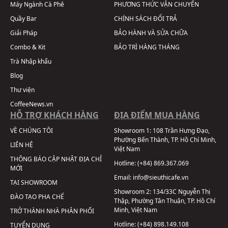
Máy Ngành Cà Phê
PHƯƠNG THỨC VẬN CHUYỂN
Quầy Bar
CHÍNH SÁCH ĐỔI TRẢ
Giải Pháp
BẢO HÀNH VÀ SỬA CHỮA
Combo & Kit
BẢO TRÌ HÀNG THÁNG
Trà Nhập khẩu
Blog
Thư viện
CoffeeNews.vn
HỖ TRỢ KHÁCH HÀNG
ĐỊA ĐIỂM MUA HÀNG
VỀ CHÚNG TÔI
Showroom 1:
108 Trần Hưng Đạo,
Phường Bến Thành, TP. Hồ Chí Minh,
LIÊN HỆ
Việt Nam
THÔNG BÁO CẬP NHẬT ĐỊA CHỈ
Hotline:
(+84) 869.367.069
MỚI
Email:
info@sieuthicafe.vn
TẠI SHOWROOM
Showroom 2:
134/33C Nguyễn Thị
ĐÀO TẠO PHA CHẾ
Thập, Phường Tân Thuận, TP. Hồ Chí
Minh, Việt Nam
TRỞ THÀNH NHÀ PHÂN PHỐI
Hotline:
(+84) 898.149.108
TUYỂN DỤNG