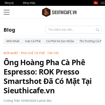
🇻🇳
🇺🇸
Đăng ký
Đăng nhập
Blog
Mới Nhất
Hạt Cà Phê
Cà Phê Và Sức Khỏe
Thị Trường Cà Phê
MỚI NHẤT
·
PHA CHẾ CÀ PHÊ
·
TIN TỨC
Ông Hoàng Pha Cà Phê
Espresso: ROK Presso
Smartshot Đã Có Mặt Tại
Sieuthicafe.vn
Cường Trần
·
10/09/2024
·
2 phút đọc