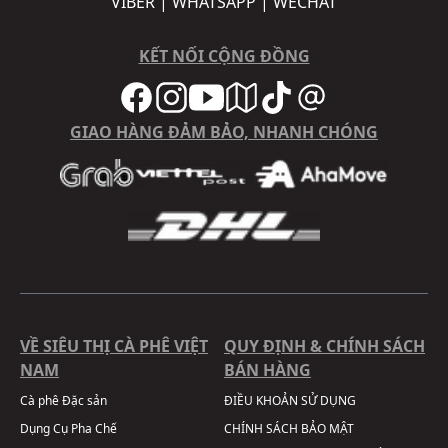
VIBER | WHATSAPP | WECHAT
KẾT NỐI CỘNG ĐỒNG
GIAO HÀNG ĐẢM BẢO, NHANH CHÓNG
VỀ SIÊU THỊ CÀ PHÊ VIỆT
QUY ĐỊNH & CHÍNH SÁCH
NAM
BÁN HÀNG
Cà phê Đặc sản
ĐIỀU KHOẢN SỬ DỤNG
Dụng Cụ Pha Chế
CHÍNH SÁCH BẢO MẬT