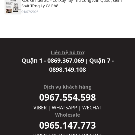
ROK GrinderGC – Cối Xay Tay Thủ Công Anh Quốc , Kiểm
Soát Từng Ly Cà Phê
04/07/2026
Liên hệ hỗ trợ
Quận 1 - 0869.367.069
Quận 7 -
|
0898.149.108
Dịch vụ khách hàng
0967.554.598
VIBER | WHATSAPP | WECHAT
Wholesale
0965.147.773