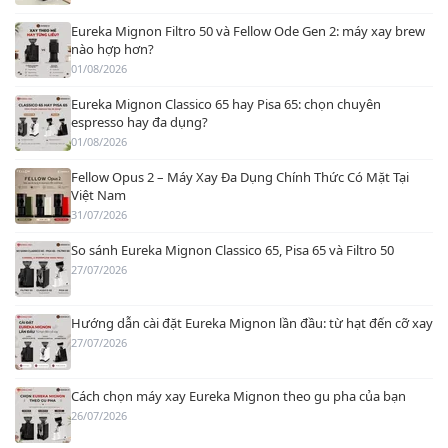
Eureka Mignon Filtro 50 và Fellow Ode Gen 2: máy xay brew
nào hợp hơn?
01/08/2026
Eureka Mignon Classico 65 hay Pisa 65: chọn chuyên
espresso hay đa dụng?
01/08/2026
Fellow Opus 2 – Máy Xay Đa Dụng Chính Thức Có Mặt Tại
Việt Nam
31/07/2026
So sánh Eureka Mignon Classico 65, Pisa 65 và Filtro 50
27/07/2026
Hướng dẫn cài đặt Eureka Mignon lần đầu: từ hạt đến cỡ xay
27/07/2026
Cách chọn máy xay Eureka Mignon theo gu pha của bạn
26/07/2026