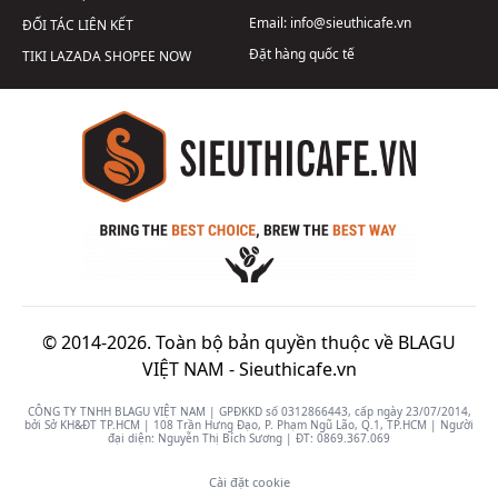
Email:
info@sieuthicafe.vn
ĐỐI TÁC LIÊN KẾT
Đặt hàng quốc tế
TIKI
LAZADA
SHOPEE
NOW
© 2014-2026. Toàn bộ bản quyền thuộc về BLAGU
VIỆT NAM -
Sieuthicafe.vn
CÔNG TY TNHH BLAGU VIỆT NAM | GPĐKKD số 0312866443, cấp ngày 23/07/2014,
bởi Sở KH&ĐT TP.HCM | 108 Trần Hưng Đạo, P. Phạm Ngũ Lão, Q.1, TP.HCM | Người
đại diện: Nguyễn Thị Bích Sương | ĐT:
0869.367.069
Cài đặt cookie