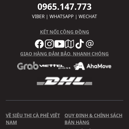
0965.147.773
VIBER | WHATSAPP | WECHAT
KẾT NỐI CỘNG ĐỒNG
GIAO HÀNG ĐẢM BẢO, NHANH CHÓNG
VỀ SIÊU THỊ CÀ PHÊ VIỆT
QUY ĐỊNH & CHÍNH SÁCH
NAM
BÁN HÀNG