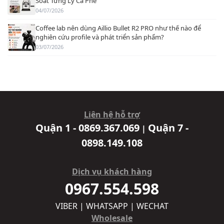
Soát Từng Ly Cà Phê
04/07/2026
Coffee lab nên dùng Aillio Bullet R2 PRO như thế nào để
nghiên cứu profile và phát triển sản phẩm?
03/07/2026
Liên hệ hỗ trợ
Quận 1 - 0869.367.069
Quận 7 -
|
0898.149.108
Dịch vụ khách hàng
0967.554.598
VIBER | WHATSAPP | WECHAT
Wholesale