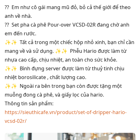
?? Em như cô gái mang mũ đỏ, bỏ cả thế giới để theo
anh về nhà.
?? Set pha cà phê Pour-over VCSD-02R đang chờ anh
em đến rước.
✨✨ Tất cả trong một chiếc hộp nhỏ xinh, bạn chỉ cần
mang về và sử dụng.
✨✨ Phễu Hario được làm từ
nhựa cao cấp, chịu nhiệt, an toàn cho sức khỏe.
✨✨ Bình đựng server được làm từ thuỷ tinh chịu
nhiệt borosilicate , chất lượng cao.
✨✨ Ngoài ra bên trong bạn còn được tặng một
muỗng đong cà phê, và giấy lọc của hario.
Thông tin sản phẩm:
https://sieuthicafe.vn/product/set-of-dripper-hario-
vcsd-02r/