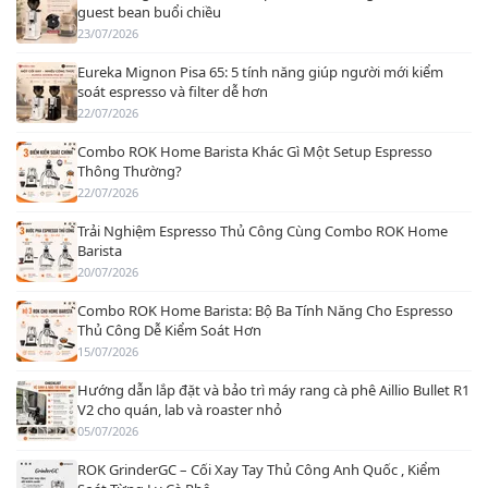
guest bean buổi chiều
23/07/2026
Eureka Mignon Pisa 65: 5 tính năng giúp người mới kiểm
soát espresso và filter dễ hơn
22/07/2026
Combo ROK Home Barista Khác Gì Một Setup Espresso
Thông Thường?
22/07/2026
Trải Nghiệm Espresso Thủ Công Cùng Combo ROK Home
Barista
20/07/2026
Combo ROK Home Barista: Bộ Ba Tính Năng Cho Espresso
Thủ Công Dễ Kiểm Soát Hơn
15/07/2026
Hướng dẫn lắp đặt và bảo trì máy rang cà phê Aillio Bullet R1
V2 cho quán, lab và roaster nhỏ
05/07/2026
ROK GrinderGC – Cối Xay Tay Thủ Công Anh Quốc , Kiểm