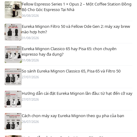
Fellow Espresso Series 1 × Opus 2 – Một Coffee Station Đồng
Bộ Cho Góc Espresso Tại Nhà
06/08/2026
Eureka Mignon Filtro 50 và Fellow Ode Gen 2: máy xay brew
nào hợp hơn?
01/08/2026
Eureka Mignon Classico 65 hay Pisa 65: chọn chuyên
espresso hay đa dụng?
01/08/2026
So sánh Eureka Mignon Classico 65, Pisa 65 và Filtro 50
27/07/2026
Hướng dẫn cài đặt Eureka Mignon lần đầu: từ hạt đến cỡ xay
27/07/2026
Cách chọn máy xay Eureka Mignon theo gu pha của bạn
26/07/2026