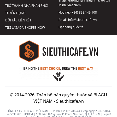
Thập, Phường Tân Thuận, TP. Hồ Chí
Minh, Việt Nam
TRỞ THÀNH NHÀ PHÂN PHỐI
Hotline:
(+84) 898.149.108
TUYỂN DỤNG
Email:
info@sieuthicafe.vn
ĐỐI TÁC LIÊN KẾT
Đặt hàng quốc tế
TIKI
LAZADA
SHOPEE
NOW
© 2014-2026. Toàn bộ bản quyền thuộc về BLAGU
VIỆT NAM -
Sieuthicafe.vn
CÔNG TY TNHH BLAGU VIỆT NAM | GPĐKKD số 0312866443, cấp ngày 23/07/2014,
bởi Sở KH&ĐT TP.HCM | 108 Trần Hưng Đạo, P. Phạm Ngũ Lão, Q.1, TP.HCM | Người