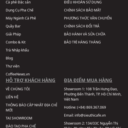
Cà phê Đặc sản
ĐIỀU KHOẢN SỬ DỤNG
Dụng Cụ Pha Chế
CHÍNH SÁCH BẢO MẬT
Máy Ngành Cà Phê
PHƯƠNG THỨC VẬN CHUYỂN
Quầy Bar
CHÍNH SÁCH ĐỔI TRẢ
Giải Pháp
BẢO HÀNH VÀ SỬA CHỮA
Combo & Kit
BẢO TRÌ HÀNG THÁNG
Trà Nhập khẩu
Blog
Thư viện
CoffeeNews.vn
HỖ TRỢ KHÁCH HÀNG
ĐỊA ĐIỂM MUA HÀNG
VỀ CHÚNG TÔI
Showroom 1:
108 Trần Hưng Đạo,
Phường Bến Thành, TP. Hồ Chí Minh,
LIÊN HỆ
Việt Nam
THÔNG BÁO CẬP NHẬT ĐỊA CHỈ
Hotline:
(+84) 869.367.069
MỚI
Email:
info@sieuthicafe.vn
TẠI SHOWROOM
Showroom 2:
134/33C Nguyễn Thị
ĐÀO TẠO PHA CHẾ