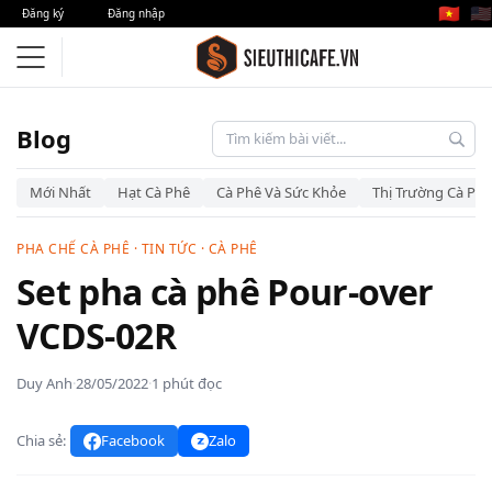
🇻🇳
🇺🇸
Đăng ký
Đăng nhập
Blog
Mới Nhất
Hạt Cà Phê
Cà Phê Và Sức Khỏe
Thị Trường Cà Phê
PHA CHẾ CÀ PHÊ
·
TIN TỨC
·
CÀ PHÊ
Set pha cà phê Pour-over
VCDS-02R
Duy Anh
·
28/05/2022
·
1 phút đọc
Chia sẻ:
Facebook
Zalo