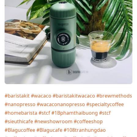
#baristakit
#wacaco
#baristakitwacaco
#brewmethods
#nanopresso
#wacaconanopresso
#specialtycoffee
#homebarista
#stcf
#1Bphamthaibuong
#stcf
#sieuthicafe
#newshowroom
#coffeeshop
#Blagucoffee
#Blagucafe
#108tranhungdao