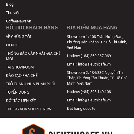
Blog
Thư viện
CoffeeNews.vn
HỖ TRỢ KHÁCH HÀNG
ĐỊA ĐIỂM MUA HÀNG
VỀ CHÚNG TÔI
Showroom 1:
108 Trần Hưng Đạo,
Phường Bến Thành, TP. Hồ Chí Minh,
LIÊN HỆ
Việt Nam
THÔNG BÁO CẬP NHẬT ĐỊA CHỈ
Hotline:
(+84) 869.367.069
MỚI
Email:
info@sieuthicafe.vn
TẠI SHOWROOM
Showroom 2:
134/33C Nguyễn Thị
ĐÀO TẠO PHA CHẾ
Thập, Phường Tân Thuận, TP. Hồ Chí
Minh, Việt Nam
TRỞ THÀNH NHÀ PHÂN PHỐI
Hotline:
(+84) 898.149.108
TUYỂN DỤNG
Email:
info@sieuthicafe.vn
ĐỐI TÁC LIÊN KẾT
Đặt hàng quốc tế
TIKI
LAZADA
SHOPEE
NOW