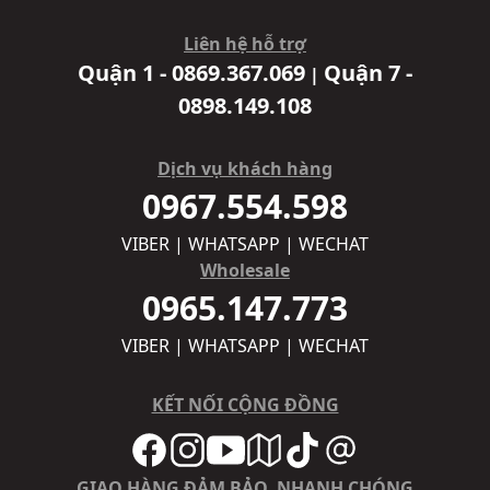
Liên hệ hỗ trợ
Quận 1 - 0869.367.069
Quận 7 -
|
0898.149.108
Dịch vụ khách hàng
0967.554.598
VIBER | WHATSAPP | WECHAT
Wholesale
0965.147.773
VIBER | WHATSAPP | WECHAT
KẾT NỐI CỘNG ĐỒNG
GIAO HÀNG ĐẢM BẢO, NHANH CHÓNG