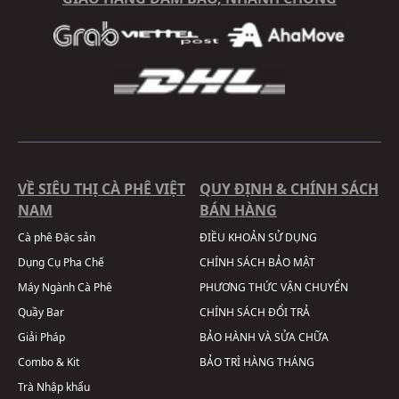
VỀ SIÊU THỊ CÀ PHÊ VIỆT
QUY ĐỊNH & CHÍNH SÁCH
NAM
BÁN HÀNG
Cà phê Đặc sản
ĐIỀU KHOẢN SỬ DỤNG
Dụng Cụ Pha Chế
CHÍNH SÁCH BẢO MẬT
Máy Ngành Cà Phê
PHƯƠNG THỨC VẬN CHUYỂN
Quầy Bar
CHÍNH SÁCH ĐỔI TRẢ
Giải Pháp
BẢO HÀNH VÀ SỬA CHỮA
Combo & Kit
BẢO TRÌ HÀNG THÁNG
Trà Nhập khẩu