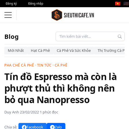
🇻🇳
🇺🇸
Đăng ký
Đăng nhập
Blog
Mới Nhất
Hạt Cà Phê
Cà Phê Và Sức Khỏe
Thị Trường Cà Phê
PHA CHẾ CÀ PHÊ
·
TIN TỨC
·
CÀ PHÊ
Tín đồ Espresso mà còn là
phượt thủ thì không nên
bỏ qua Nanopresso
Duy Anh
·
23/02/2022
·
1 phút đọc
Chia sẻ:
Facebook
Zalo