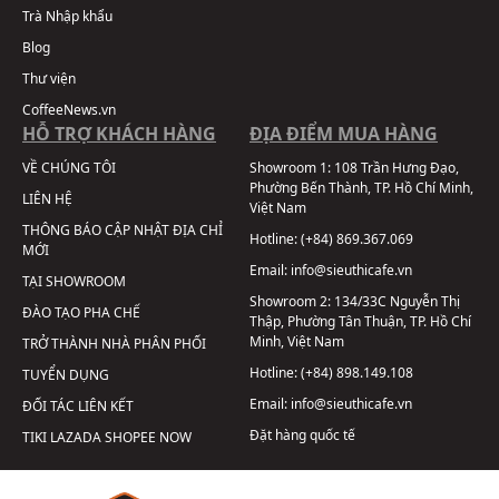
Trà Nhập khẩu
Blog
Thư viện
CoffeeNews.vn
HỖ TRỢ KHÁCH HÀNG
ĐỊA ĐIỂM MUA HÀNG
VỀ CHÚNG TÔI
Showroom 1:
108 Trần Hưng Đạo,
Phường Bến Thành, TP. Hồ Chí Minh,
LIÊN HỆ
Việt Nam
THÔNG BÁO CẬP NHẬT ĐỊA CHỈ
Hotline:
(+84) 869.367.069
MỚI
Email:
info@sieuthicafe.vn
TẠI SHOWROOM
Showroom 2:
134/33C Nguyễn Thị
ĐÀO TẠO PHA CHẾ
Thập, Phường Tân Thuận, TP. Hồ Chí
Minh, Việt Nam
TRỞ THÀNH NHÀ PHÂN PHỐI
Hotline:
(+84) 898.149.108
TUYỂN DỤNG
Email:
info@sieuthicafe.vn
ĐỐI TÁC LIÊN KẾT
Đặt hàng quốc tế
TIKI
LAZADA
SHOPEE
NOW