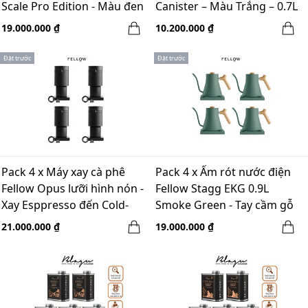
Scale Pro Edition - Màu đen
Canister – Màu Trắng – 0.7L
19.000.000 ₫
10.200.000 ₫
Đặt trước
Đặt trước
Pack 4 x Máy xay cà phê
Pack 4 x Ấm rót nước điện
Fellow Opus lưỡi hình nón -
Fellow Stagg EKG 0.9L
Xay Esppresso đến Cold-
Smoke Green - Tay cầm gỗ
brew - Màu Đen - 220V
Maple
21.000.000 ₫
19.000.000 ₫