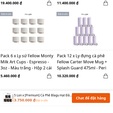
Plug)
19.400.000 ₫
11.400.000 ₫
Đặt trước
Đặt trước
Pack 6 x Ly sứ Fellow Monty
Pack 12 x Ly đựng cà phê
Milk Art Cups - Espresso -
Fellow Carter Move Mug +
3oz - Màu trắng - Hộp 2 cái
Splash Guard 475ml - Peri
Twinkle
5.460.000 ₫
10.320.000 ₫
5 Lon x [Premium] Cà Phê Blagu Hạt Đã Rang Premium Gesha Panama - Light - 200g
Chat để đặt hàng
3.750.000 ₫
Đặt trước