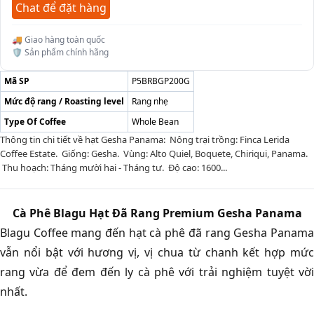
Chat để đặt hàng
🚚 Giao hàng toàn quốc
🛡️ Sản phẩm chính hãng
Mã SP
P5BRBGP200G
Mức độ rang / Roasting level
Rang nhẹ
Type Of Coffee
Whole Bean
Thông tin chi tiết về hạt Gesha Panama: Nông trại trồng: Finca Lerida
Coffee Estate. Giống: Gesha. Vùng: Alto Quiel, Boquete, Chiriqui, Panama.
Thu hoạch: Tháng mười hai - Tháng tư. Độ cao: 1600...
Cà Phê Blagu Hạt Đã Rang Premium Gesha Panama
Blagu Coffee mang đến hạt cà phê đã rang Gesha Panama
vẫn nổi bật với hương vị, vị chua từ chanh kết hợp mức
rang vừa để đem đến ly cà phê với trải nghiệm tuyệt vời
nhất.