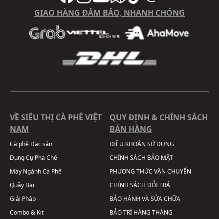
GIAO HÀNG ĐẢM BẢO, NHANH CHÓNG
VỀ SIÊU THỊ CÀ PHÊ VIỆT
QUY ĐỊNH & CHÍNH SÁCH
NAM
BÁN HÀNG
Cà phê Đặc sản
ĐIỀU KHOẢN SỬ DỤNG
Dụng Cụ Pha Chế
CHÍNH SÁCH BẢO MẬT
Máy Ngành Cà Phê
PHƯƠNG THỨC VẬN CHUYỂN
Quầy Bar
CHÍNH SÁCH ĐỔI TRẢ
Giải Pháp
BẢO HÀNH VÀ SỬA CHỮA
Combo & Kit
BẢO TRÌ HÀNG THÁNG